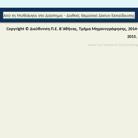
Από τη Μυθολογία στο Διάστημα - Διεθνές Θεματικό Δίκτυο Εκπαίδευσης
για την Αειφορία (Περιβαλλοντικής & Πολιτιστικής Εκπαίδευσης)
Copyright © Διεύθυνση Π.Ε. Β΄Αθήνας, Τμήμα Μηχανογράφησης, 2014-
2015.
Joomla Free Template
by
FatCow Hosting