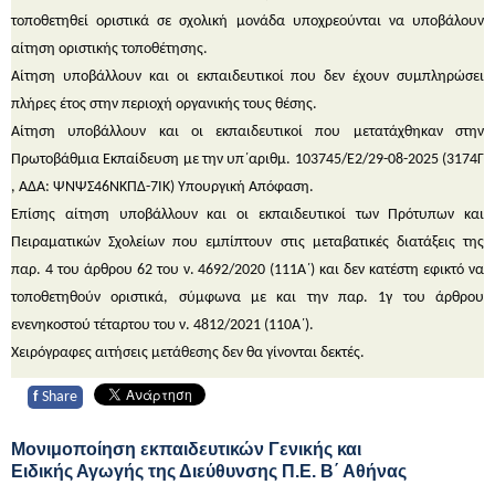
τοποθετηθεί οριστικά σε σχολική μονάδα υποχρεούνται να υποβάλουν
αίτηση οριστικής τοποθέτησης.
Αίτηση υποβάλλουν και οι εκπαιδευτικοί που δεν έχουν συμπληρώσει
πλήρες έτος στην περιοχή οργανικής τους θέσης.
Αίτηση υποβάλλουν και οι εκπαιδευτικοί που μετατάχθηκαν στην
Πρωτοβάθμια Εκπαίδευση με την υπ΄αριθμ. 103745/Ε2/29-08-2025 (3174Γ
, ΑΔΑ: ΨΝΨΣ46ΝΚΠΔ-7ΙΚ) Υπουργική Απόφαση.
Επίσης αίτηση υποβάλλουν και οι εκπαιδευτικοί των Πρότυπων και
Πειραματικών Σχολείων που εμπίπτουν στις μεταβατικές διατάξεις της
παρ. 4 του άρθρου 62 του ν. 4692/2020 (111Α΄) και δεν κατέστη εφικτό να
τοποθετηθούν οριστικά, σύμφωνα με και την παρ. 1γ του άρθρου
ενενηκοστού τέταρτου του ν. 4812/2021 (110Α΄).
Χειρόγραφες αιτήσεις μετάθεσης δεν θα γίνονται δεκτές.
f
Share
Μονιμοποίηση εκπαιδευτικών Γενικής και
Ειδικής Αγωγής της Διεύθυνσης Π.Ε. Β΄ Αθήνας