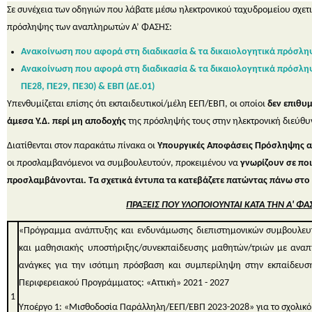
Σε συνέχεια των οδηγιών που λάβατε μέσω ηλεκτρονικού ταχυδρομείου σχετικ
πρόσληψης των αναπληρωτών Α’ ΦΑΣΗΣ:
Ανακοίνωση που αφορά στη διαδικασία & τα δικαιολογητικά πρόσλ
Ανακοίνωση που αφορά στη διαδικασία & τα δικαιολογητικά πρόσλη
ΠΕ28, ΠΕ29, ΠΕ30) & ΕΒΠ (ΔΕ.01)
Υπενθυμίζεται επίσης ότι εκπαιδευτικοί/μέλη ΕΕΠ/ΕΒΠ, οι οποίοι
δεν επιθυ
άμεσα Υ.Δ.
περί μη αποδοχής
της πρόσληψής τους στην ηλεκτρονική διεύθ
Διατίθενται στον παρακάτω πίνακα οι
Υπουργικές Αποφάσεις Πρόσληψης αν
οι προσλαμβανόμενοι να συμβουλευτούν, προκειμένου να
γνωρίζουν σε πο
προσλαμβάνονται. Τα σχετικά έντυπα τα κατεβάζετε πατώντας πάνω στο 
ΠΡΑΞΕΙΣ ΠΟΥ ΥΛΟΠΟΙΟΥΝΤΑΙ ΚΑΤΑ ΤΗΝ Α' ΦΑ
«Πρόγραμμα ανάπτυξης και ενδυνάμωσης διεπιστημονικών συμβουλευτ
και μαθησιακής υποστήριξης/συνεκπαίδευσης μαθητών/τριών με αναπηρ
ανάγκες για την ισότιμη πρόσβαση και συμπερίληψη στην εκπαίδευσ
Περιφερειακού Προγράμματος: «Αττική» 2021 - 2027
1
Υποέργο 1: «Μισθοδοσία Παράλληλη/ΕΕΠ/ΕΒΠ 2023-2028» για το σχολικό 