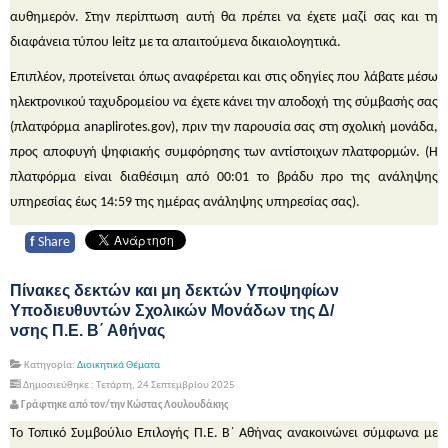
αυθημερόν. Στην περίπτωση αυτή θα πρέπει να έχετε μαζί σας και τη
διαφάνεια τύπου leitz με τα απαιτούμενα δικαιολογητικά.
Επιπλέον, προτείνεται όπως αναφέρεται και στις οδηγίες που λάβατε μέσω
ηλεκτρονικού ταχυδρομείου να έχετε κάνει την αποδοχή της σύμβασής σας
(πλατφόρμα anaplirotes.gov), πριν την παρουσία σας στη σχολική μονάδα,
προς αποφυγή ψηφιακής συμφόρησης των αντίστοιχων πλατφορμών. (H
πλατφόρμα είναι διαθέσιμη από 00:01 το βράδυ προ της ανάληψης
υπηρεσίας έως 14:59 της ημέρας ανάληψης υπηρεσίας σας).
f
Share
Πίνακες δεκτών και μη δεκτών Υποψηφίων
Υποδιευθυντών Σχολικών Μονάδων της Δ/
νσης Π.Ε. Β΄ Αθήνας
Κατηγορία:
Διοικητικά Θέματα
Δημοσιεύθηκε : Τετάρτη, 24 Σεπτεμβρίου 2025
Γράφτηκε από τον/την Κώστας Λουλουδάκης
Το Τοπικό Συμβούλιο Επιλογής Π.Ε. Β΄ Αθήνας ανακοινώνει σύμφωνα με