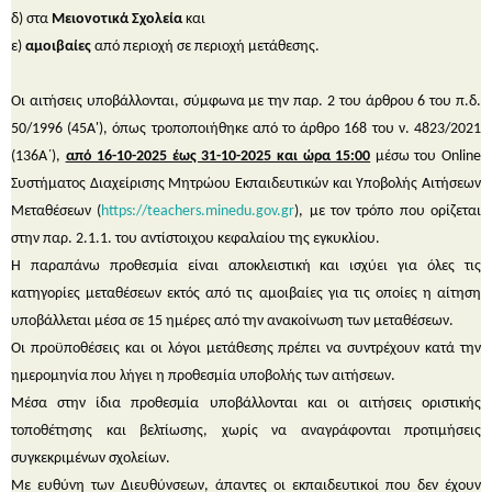
δ) στα
Μειονοτικά Σχολεία
και
ε)
αμοιβαίες
από περιοχή σε περιοχή μετάθεσης.
Οι αιτήσεις υποβάλλονται, σύμφωνα με την παρ. 2 του άρθρου 6 του π.δ.
50/1996 (45Α'), όπως τροποποιήθηκε από το άρθρο 168 του ν. 4823/2021
(136Α΄),
από 16-10-2025 έως 31-10-2025 και ώρα 15:00
μέσω του Online
Συστήματος Διαχείρισης Μητρώου Εκπαιδευτικών και Υποβολής Αιτήσεων
Μεταθέσεων (
https://teachers.minedu.gov.gr
), με τον τρόπο που ορίζεται
στην παρ. 2.1.1. του αντίστοιχου κεφαλαίου της εγκυκλίου.
Η παραπάνω προθεσμία είναι αποκλειστική και ισχύει για όλες τις
κατηγορίες μεταθέσεων εκτός από τις αμοιβαίες για τις οποίες η αίτηση
υποβάλλεται μέσα σε 15 ημέρες από την ανακοίνωση των μεταθέσεων.
Οι προϋποθέσεις και οι λόγοι μετάθεσης πρέπει να συντρέχουν κατά την
ημερομηνία που λήγει η προθεσμία υποβολής των αιτήσεων.
Μέσα στην ίδια προθεσμία υποβάλλονται και οι αιτήσεις οριστικής
τοποθέτησης και βελτίωσης, χωρίς να αναγράφονται προτιμήσεις
συγκεκριμένων σχολείων.
Με ευθύνη των Διευθύνσεων, άπαντες οι εκπαιδευτικοί που δεν έχουν