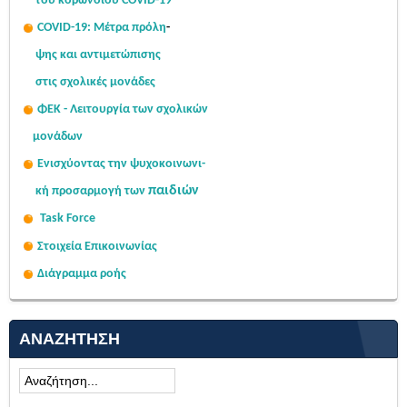
του κορωνοϊού COVID-19
COVID-19: Μέτρα πρόλη
-
ψης
και αντιμετώπισης
στις σχολι
κές μονάδες
ΦΕΚ - Λειτουργία των σχολικών
μονάδων
Ενισχύοντας την ψυχοκοινω
νι-
παιδιών
κή
προσαρμογή των
Task Force
Στοιχεία Επικοινωνίας
Διάγραμμα ροής
ΑΝΑΖΉΤΗΣΗ