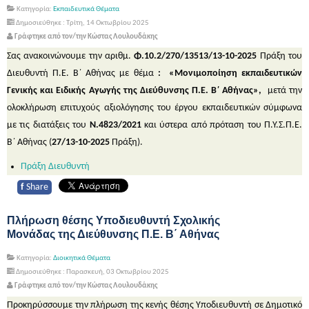
Κατηγορία:
Εκπαιδευτικά Θέματα
Δημοσιεύθηκε : Τρίτη, 14 Οκτωβρίου 2025
Γράφτηκε από τον/την Κώστας Λουλουδάκης
Σας ανακοινώνουμε την αριθμ.
Φ.10.2/270/13513/13-10-2025
Πράξη του
Διευθυντή Π.Ε. Β΄ Αθήνας με θέμα
: «Μονιμοποίηση εκπαιδευτικών
Γενικής και Ειδικής Αγωγής της Διεύθυνσης Π.Ε. Β΄ Αθήνας»,
μετά την
ολοκλήρωση επιτυχούς αξιολόγησης του έργου εκπαιδευτικών σύμφωνα
με τις διατάξεις του
Ν.4823/2021
και ύστερα από πρόταση του Π.Υ.Σ.Π.Ε.
Β΄ Αθήνας (
27/13-10-2025
Πράξη).
Πράξη Διευθυντή
f
Share
Πλήρωση θέσης Υποδιευθυντή Σχολικής
Μονάδας της Διεύθυνσης Π.Ε. Β΄ Αθήνας
Κατηγορία:
Διοικητικά Θέματα
Δημοσιεύθηκε : Παρασκευή, 03 Οκτωβρίου 2025
Γράφτηκε από τον/την Κώστας Λουλουδάκης
Προκηρύσσουμε την πλήρωση της κενής θέσης Υποδιευθυντή σε Δημοτικό