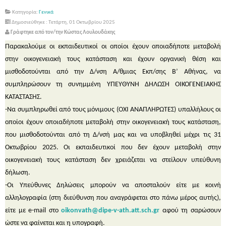
Κατηγορία:
Γενικά
Δημοσιεύθηκε : Τετάρτη, 01 Οκτωβρίου 2025
Γράφτηκε από τον/την Κώστας Λουλουδάκης
Παρακαλούμε οι εκπαιδευτικοί οι οποίοι έχουν οποιαδήποτε μεταβολή
στην οικογενειακή τους κατάσταση και έχουν οργανική θέση και
μισθοδοτούνται από την Δ/νση Α/θμιας Εκπ/σης Β’ Αθήνας, να
συμπληρώσουν τη συνημμένη ΥΠΕΥΘΥΝΗ ΔΗΛΩΣΗ ΟΙΚΟΓΕΝΕΙΑΚΗΣ
ΚΑΤΑΣΤΑΣΗΣ.
-Να συμπληρωθεί από τους μόνιμους (ΟΧΙ ΑΝΑΠΛΗΡΩΤΕΣ) υπαλλήλους οι
οποίοι έχουν οποιαδήποτε μεταβολή στην οικογενειακή τους κατάσταση,
που μισθοδοτούνται από τη Δ/νσή μας και να υποβληθεί μέχρι τις 31
Οκτωβρίου 2025. Οι εκπαιδευτικοί που δεν έχουν μεταβολή στην
οικογενειακή τους κατάσταση δεν χρειάζεται να στείλουν υπεύθυνη
δήλωση.
-Οι Υπεύθυνες Δηλώσεις μπορούν να αποσταλούν είτε με κοινή
αλληλογραφία (στη διεύθυνση που αναγράφεται στο πάνω μέρος αυτής),
είτε με e-mail στο
oikonvath@dipe-v-ath.att.sch.gr
αφού τη σαρώσουν
ώστε να φαίνεται και η υπογραφή.