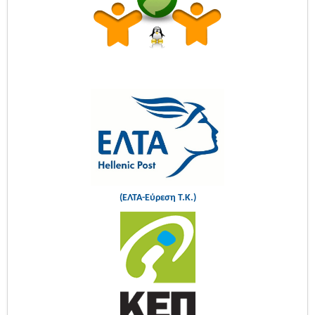
(ΕΛΤΑ-Εύρεση Τ.Κ.)