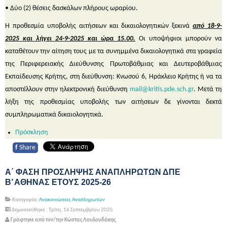
• Δύο (2) θέσεις δασκάλων πλήρους ωραρίου.
Η προθεσμία υποβολής αιτήσεων και δικαιολογητικών ξεκινά
από 18-9-
2025 και λήγει 24-9-2025 και ώρα 15.00.
Οι υποψήφιοι μπορούν να
καταθέτουν την αίτηση τους με τα συνημμένα δικαιολογητικά στα γραφεία
της Περιφερειακής Διεύθυνσης Πρωτοβάθμιας και Δευτεροβάθμιας
Εκπαίδευσης Κρήτης, στη διεύθυνση: Κνωσού 6, Ηράκλειο Κρήτης ή να τα
αποστέλλουν στην ηλεκτρονική διεύθυνση
mail@kritis.pde.sch.gr
. Μετά τη
λήξη της προθεσμίας υποβολής των αιτήσεων δε γίνονται δεκτά
συμπληρωματικά δικαιολογητικά.
Πρόσκληση
f
Share
Α΄ ΦΑΣΗ ΠΡΟΣΛΗΨΗΣ ΑΝΑΠΛΗΡΩΤΩΝ ΔΠΕ
Β’ ΑΘΗΝΑΣ ΕΤΟΥΣ 2025-26
Κατηγορία:
Ανακοινώσεις Αναπληρωτών
Δημοσιεύθηκε : Τρίτη, 16 Σεπτεμβρίου 2025
Γράφτηκε από τον/την Κώστας Λουλουδάκης