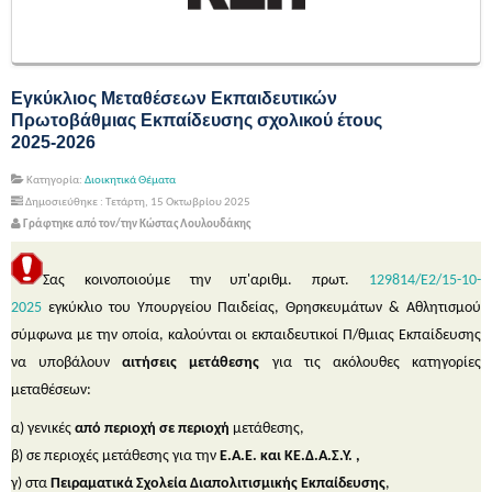
Εγκύκλιος Μεταθέσεων Εκπαιδευτικών
Πρωτοβάθμιας Εκπαίδευσης σχολικού έτους
2025-2026
Κατηγορία:
Διοικητικά Θέματα
Δημοσιεύθηκε : Τετάρτη, 15 Οκτωβρίου 2025
Γράφτηκε από τον/την Κώστας Λουλουδάκης
Σας κοινοποιούμε την υπ'αριθμ. πρωτ.
129814/Ε2/15-10-
2025
εγκύκλιο του Υπουργείου Παιδείας, Θρησκευμάτων & Αθλητισμού
σύμφωνα με την οποία, καλούνται οι εκπαιδευτικοί Π/θμιας Εκπαίδευσης
να υποβάλουν
αιτήσεις μετάθεσης
για τις ακόλουθες κατηγορίες
μεταθέσεων:
α) γενικές
από περιοχή σε περιοχή
μετάθεσης,
β) σε περιοχές μετάθεσης για την
Ε.Α.Ε. και ΚΕ.Δ.Α.Σ.Υ. ,
γ) στα
Πειραματικά Σχολεία Διαπολιτισμικής Εκπαίδευσης
,