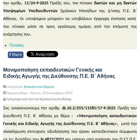
την αριθμ
. 11/24-9-2025
Πράξη του, τον πίνακα
δεκτών και μη δεκτών
Υποψηφίων Υποδιευθυντών
Σχολικών Μονάδων της Δ/νσης Π.Ε. Β΄
Αθήνας. Οι υποψήφιοι μπορούν να υποβάλουν έγγραφη ένσταση κατά
του πίνακα μέσα σε τρεις εργάσιμες ημέρες από την επόμενη της
ανάρτησης του.
Πίνακας
f
Share
Μονιμοποίηση εκπαιδευτικών Γενικής και
Ειδικής Αγωγής της Διεύθυνσης Π.Ε. Β΄ Αθήνας
Κατηγορία:
Εκπαιδευτικά Θέματα
Δημοσιεύθηκε : Πέμπτη, 18 Σεπτεμβρίου 2025
Γράφτηκε από τον/την Κώστας Λουλουδάκης
Σας ανακοινώνουμε την αριθμ.
Φ.10.2/255/11585/17-9-2025
Πράξη του
Διευθυντή Π.Ε. Β΄ Αθήνας με θέμα
: «Μονιμοποίηση εκπαιδευτικών
Γενικής και Ειδικής Αγωγής της Διεύθυνσης Π.Ε. Β΄ Αθήνας»,
μετά την
ολοκλήρωση επιτυχούς αξιολόγησης του έργου εκπαιδευτικών σύμφωνα
με τις διατάξεις του
Ν.4823/2021
και ύστερα από πρόταση του Π.Υ.Σ.Π.Ε.