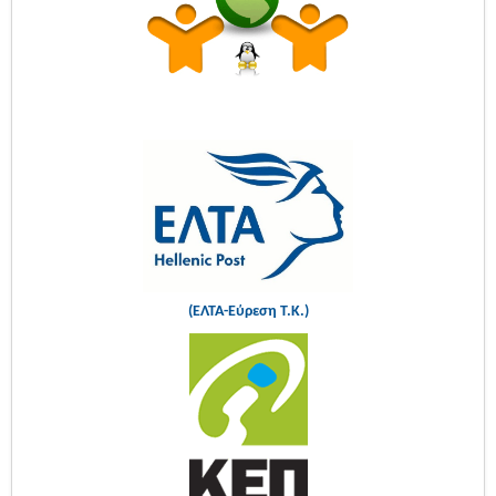
(ΕΛΤΑ-Εύρεση Τ.Κ.)