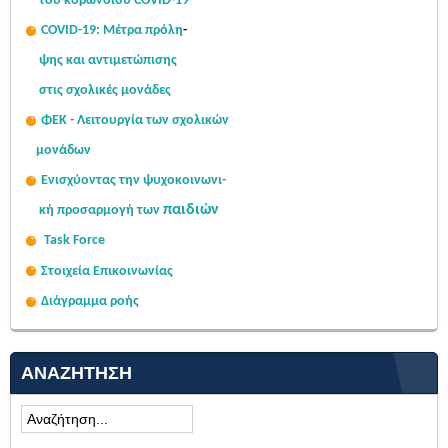
του κορωνοϊού COVID-19
COVID-19: Μέτρα πρόλη
-
ψης
και αντιμετώπισης
στις σχολι
κές μονάδες
ΦΕΚ - Λειτουργία των σχολικών
μονάδων
Ενισχύοντας την ψυχοκοινω
νι-
παιδιών
κή
προσαρμογή των
Task Force
Στοιχεία Επικοινωνίας
Διάγραμμα ροής
ΑΝΑΖΉΤΗΣΗ