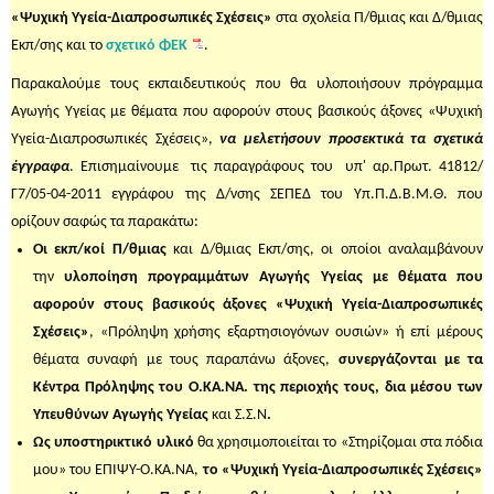
«Ψυχική Υγεία-Διαπροσωπικές Σχέσεις»
στα σχολεία Π/θμιας και Δ/θμιας
Εκπ/σης και το
σχετικό ΦΕΚ
.
Παρακαλούμε τους εκπαιδευτικούς που θα υλοποιήσουν πρόγραμμα
Αγωγής Υγείας με θέματα που αφορούν στους βασικούς άξονες «Ψυχική
Υγεία-Διαπροσωπικές Σχέσεις»,
να μελετήσουν προσεκτικά
τα σχετικά
έγγραφα
. Επισημαίνουμε τις παραγράφους του υπ' αρ.Πρωτ. 41812/
Γ7/05-04-2011 εγγράφου της Δ/νσης ΣΕΠΕΔ του Υπ.Π.Δ.Β.Μ.Θ. που
ορίζουν σαφώς τα παρακάτω:
Ο
ι εκπ/κοί Π/θμιας
και Δ/θμιας Εκπ/σης, οι οποίοι αναλαμβάνουν
την
υλοποίηση προγραμμάτων Αγωγής Υγείας με θέματα που
αφορούν στους βασικούς άξονες «Ψυχική Υγεία-Διαπροσωπικές
Σχέσεις»
, «Πρόληψη χρήσης εξαρτησιογόνων ουσιών» ή επί μέρους
θέματα συναφή με τους παραπάνω άξονες,
συνεργάζονται με τα
Κέντρα Πρόληψης του Ο.ΚΑ.ΝΑ. της περιοχής τους, δια μέσου των
Υπευθύνων Αγωγής Υγείας
και Σ.Σ.Ν
.
Ως υποστηρικτικό υλικό
θα χρησιμοποιείται το «Στηρίζομαι στα πόδια
μου» του ΕΠΙΨΥ-Ο.ΚΑ.ΝΑ,
το «Ψυχική Υγεία-Διαπροσωπικές Σχέσεις»