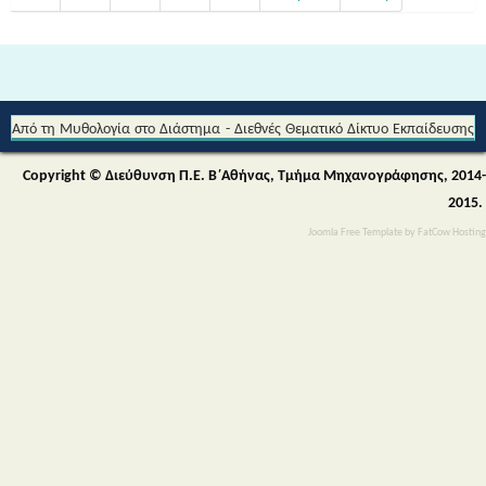
Από τη Μυθολογία στο Διάστημα - Διεθνές Θεματικό Δίκτυο Εκπαίδευσης
για την Αειφορία (Περιβαλλοντικής & Πολιτιστικής Εκπαίδευσης)
Copyright © Διεύθυνση Π.Ε. Β΄Αθήνας, Τμήμα Μηχανογράφησης, 2014-
2015.
Joomla Free Template
by
FatCow Hosting