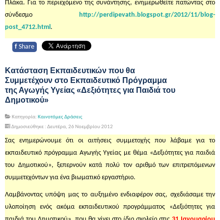
Πλάκα. Για το περιεχόμενο της συνάντησης, ενημερωθείτε πατώντας στο
σύνδεσμο
http://perdipevath.blogspot.gr/2012/11/blog-
post_4712.html
.
f
Share
Κατάσταση Εκπαιδευτικών που θα
Συμμετέχουν στο Εκπαιδευτικό Πρόγραμμα
της Αγωγής Υγείας «Δεξιότητες για Παιδιά του
Δημοτικού»
Κατηγορία:
Καινοτόμες Δράσεις
Δημοσιεύθηκε : Δευτέρα, 26 Νοεμβρίου 2012
Σας ενημερώνουμε ότι οι αιτήσεις συμμετοχής που λάβαμε για το
εκπαιδευτικό πρόγραμμα Αγωγής Υγείας με θέμα «Δεξιότητες για παιδιά
του Δημοτικού», ξεπερνούν κατά πολύ τον αριθμό των επιτρεπόμενων
συμμετεχόντων για ένα βιωματικό εργαστήριο.
Λαμβάνοντας υπόψη μας το αυξημένο ενδιαφέρον σας, σχεδιάσαμε την
υλοποίηση ενός ακόμα εκπαιδευτικού προγράμματος «Δεξιότητες για
παιδιά του Δημοτικού», που θα γίνει στο
ίδιο σχολείο
στις
31 Ιανουαρίου