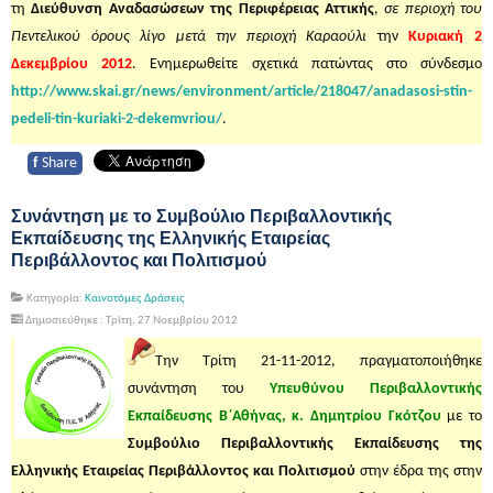
τη
Διεύθυνση Αναδασώσεων της Περιφέρειας Αττικής
,
σε περιοχή του
Πεντελικού όρους λίγο μετά την περιοχή Καραούλι
την
Κυριακή 2
Δεκεμβρίου 2012
. Ενημερωθείτε σχετικά πατώντας στο σύνδεσμο
http://www.skai.gr/news/environment/article/218047/anadasosi-stin-
pedeli-tin-kuriaki-2-dekemvriou/
.
f
Share
Συνάντηση με το Συμβούλιο Περιβαλλοντικής
Εκπαίδευσης της Ελληνικής Εταιρείας
Περιβάλλοντος και Πολιτισμού
Κατηγορία:
Καινοτόμες Δράσεις
Δημοσιεύθηκε : Τρίτη, 27 Νοεμβρίου 2012
Την Τρίτη 21-11-2012, πραγματοποιήθηκε
συνάντηση του
Υπευθύνου Περιβαλλοντικής
Εκπαίδευσης Β΄Αθήνας, κ. Δημητρίου Γκότζου
με το
Συμβούλιο Περιβαλλοντικής Εκπαίδευσης της
Ελληνικής Εταιρείας Περιβάλλοντος και Πολιτισμού
στην έδρα της στην