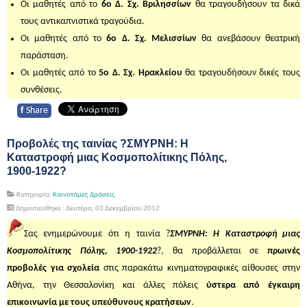
Οι μαθητές από το
6ο Δ. Σχ. Βριλησσίων
θα τραγουδήσουν τα δικά
τους αντικαπνιστικά τραγούδια.
Οι μαθητές από το
6ο Δ. Σχ. Μελισσίων
θα ανεβάσουν θεατρική
παράσταση.
Οι μαθητές από το
5ο Δ. Σχ. Ηρακλείου
θα τραγουδήσουν δικές τους
συνθέσεις.
f
Share
Προβολές της ταινίας ?ΣΜΥΡΝΗ: Η
Καταστροφή μιας Κοσμοπολίτικης Πόλης,
1900-1922?
Κατηγορία:
Καινοτόμες Δράσεις
Δημοσιεύθηκε : Δευτέρα, 03 Δεκεμβρίου 2012
Σας ενημερώνουμε ότι η ταινία ?
ΣΜΥΡΝΗ: Η Καταστροφή μιας
Κοσμοπολίτικης Πόλης, 1900-1922
?, θα προβάλλεται σε
πρωινές
προβολές για σχολεία
στις παρακάτω κινηματογραφικές αίθουσες στην
Αθήνα, την Θεσσαλονίκη και άλλες πόλεις
ύστερα από έγκαιρη
επικοινωνία με τους υπεύθυνους κρατήσεων
.