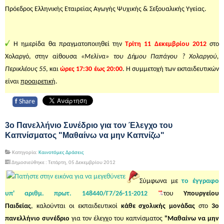
Πρόεδρος Ελληνικής Εταιρείας Αγωγής Ψυχικής & Σεξουαλικής Υγείας.
Η ημερίδα θα πραγματοποιηθεί την
Τρίτη 11 Δεκεμβρίου 2012
στο
Χολαργό, στην αίθουσα
«Μελίνα» του Δήμου Παπάγου ? Χολαργού,
Περικλέους 55
, και
ώρες 17:30 έως 20:00
. Η συμμετοχή των εκπαιδευτικών
είναι
προαιρετική
.
f
Share
3ο Πανελλήνιο Συνέδριο για τον Έλεγχο του
Καπνίσματος "Μαθαίνω να μην Καπνίζω"
Κατηγορία:
Καινοτόμες Δράσεις
Δημοσιεύθηκε : Τετάρτη, 05 Δεκεμβρίου 2012
Σύμφωνα με
το έγγραφο
υπ' αριθμ. πρωτ. 148440/Γ7/26-11-2012
του
Υπουργείου
Παιδείας
, καλούνται οι εκπαιδευτικοί
κάθε σχολικής μονάδας
στο
3ο
πανελλήνιο συνέδριο
για τον έλεγχο του καπνίσματος
"Μαθαίνω να μην