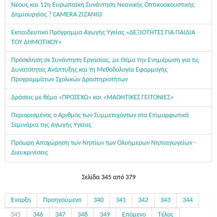
Νέους και 12η Ευρωπαϊκή Συνάντηση Νεανικής Οπτικοακουστικής
Δημιουργίας ? CAMERA ZIZANIO
Εκπαιδευτικό Πρόγραμμα Αγωγής Υγείας «ΔΕΞΙΟΤΗΤΕΣ ΓΙΑ ΠΑΙΔΙΑ
ΤΟΥ ΔΗΜΟΤΙΚΟΥ»
Πρόσκληση σε Συνάντηση Εργασίας, με Θέμα την Ενημέρωση για τις
Δυνατότητες Ανάπτυξης και τη Μεθοδολογία Εφαρμογής
Προγραμμάτων Σχολικών Δραστηριοτήτων
Δράσεις με θέμα «ΠΡΟΣΕΧΩ» και «ΜΑΘΗΤΙΚΕΣ ΓΕΙΤΟΝΙΕΣ»
Περιορισμένος ο Αριθμός των Συμμετεχόντων στα Επιμορφωτικά
Σεμινάρια της Αγωγής Υγείας
Πρόωρη Αποχώρηση των Νηπίων των Ολοήμερων Νηπιαγωγείων -
Διευκρινίσεις
Σελίδα 345 από 379
Έναρξη
Προηγούμενο
340
341
342
343
344
345
346
347
348
349
Επόμενο
Τέλος