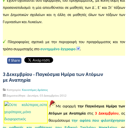
Έχουν σχεδιαστεί δύο εφαρμογές του προγράμματος, με κοινή δομή και
προσανατολισμό: η μία απευθύνεται σε μαθητές των Δ΄, Ε΄ και Στ΄ τάξεων
των Δημοτικών σχολείων και η άλλη σε μαθητές όλων των τάξεων των
Γυμνασίων και Λυκείων.
Πληροφορίες σχετικά με την περιγραφή του προγράμματος και τον
τρόπο συμμετοχής στο
συνημμένο έγγραφο
.
f
Share
3 Δεκεμβρίου - Παγκόσμια Ημέρα των Ατόμων
με Αναπηρία
Κατηγορία:
Καινοτόμες Δράσεις
Δημοσιεύθηκε : Δευτέρα, 03 Δεκεμβρίου 2012
Με αφορμή
την Παγκόσμια Ημέρα των
Ατόμων με Αναπηρία
στις
3 Δεκεμβρίου,
ας
θαυμάσουμε
την αφίσα που φιλοτέχνησαν
οι μαθητές και μαθήτριες του Ειδικού Σχολείου Ηρακλείου
, ας