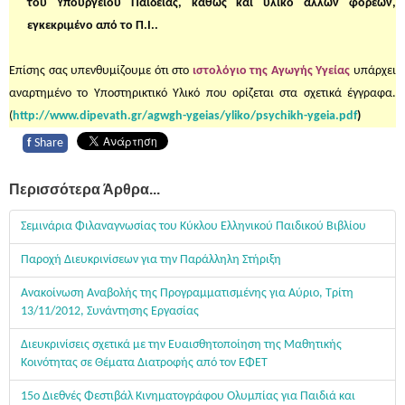
του Υπουργείου Παιδείας, καθώς και υλικό άλλων φορέων,
εγκεκριμένο από το Π.Ι..
Επίσης σας υπενθυμίζουμε ότι στο
ιστολόγιο της Αγωγής Υγείας
υπάρχει
αναρτημένο το Υποστηρικτικό Υλικό που ορίζεται στα σχετικά έγγραφα.
(
http://www.dipevath.gr/agwgh-ygeias/yliko/psychikh-ygeia.pdf
)
f
Share
Περισσότερα Άρθρα...
Σεμινάρια Φιλαναγνωσίας του Κύκλου Ελληνικού Παιδικού Βιβλίου
Παροχή Διευκρινίσεων για την Παράλληλη Στήριξη
Ανακοίνωση Αναβολής της Προγραμματισμένης για Αύριο, Τρίτη
13/11/2012, Συνάντησης Εργασίας
Διευκρινίσεις σχετικά με την Ευαισθητοποίηση της Μαθητικής
Κοινότητας σε Θέματα Διατροφής από τον ΕΦΕΤ
15ο Διεθνές Φεστιβάλ Κινηματογράφου Ολυμπίας για Παιδιά και