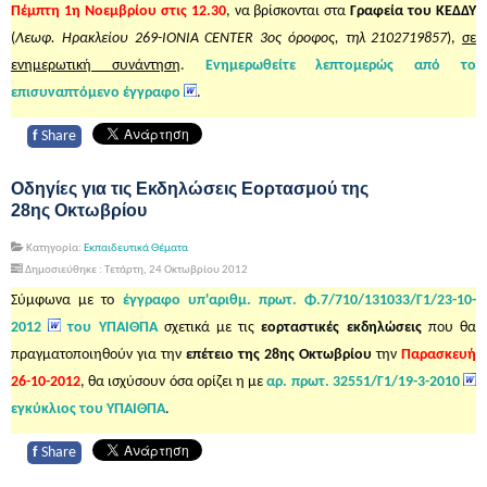
Πέμπτη 1η Νοεμβρίου στις 12.30
, να βρίσκονται στα
Γραφεία του ΚΕΔΔΥ
(
Λεωφ. Ηρακλείου 269-ΙΟΝΙΑ CENTER 3ος όροφος, τηλ 2102719857
),
σε
ενημερωτική συνάντηση
.
Ενημερωθείτε λεπτομερώς από το
επισυναπτόμενο έγγραφο
.
f
Share
Οδηγίες για τις Εκδηλώσεις Εορτασμού της
28ης Οκτωβρίου
Κατηγορία:
Εκπαιδευτικά Θέματα
Δημοσιεύθηκε : Τετάρτη, 24 Οκτωβρίου 2012
Σύμφωνα με το
έγγραφο υπ'αριθμ. πρωτ. Φ.7/710/131033/Γ1/23-10-
2012
του ΥΠΑΙΘΠΑ
σχετικά με τις
εορταστικές εκδηλώσεις
που θα
πραγματοποιηθούν για την
επέτειο της 28ης Οκτωβρίου
την
Παρασκευή
26-10-2012
, θα ισχύσουν όσα ορίζει η με
αρ. πρωτ. 32551/Γ1/19-3-2010
εγκύκλιος του ΥΠΑΙΘΠΑ
.
f
Share