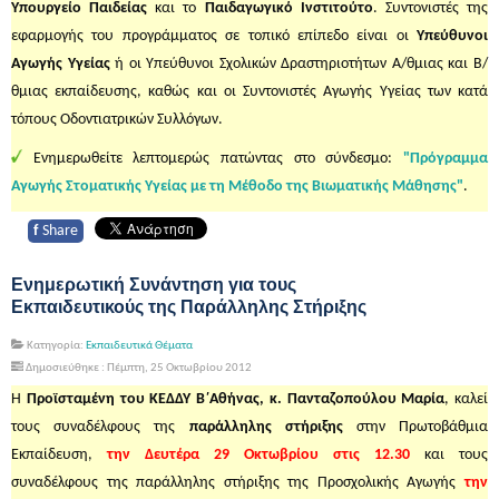
Υπουργείο Παιδείας
και το
Παιδαγωγικό Ινστιτούτο
. Συντονιστές της
εφαρμογής του προγράμματος σε τοπικό επίπεδο είναι οι
Υπεύθυνοι
Αγωγής Υγείας
ή οι Υπεύθυνοι Σχολικών Δραστηριοτήτων Α/θμιας και Β/
θμιας εκπαίδευσης, καθώς και οι Συντονιστές Αγωγής Υγείας των κατά
τόπους Οδοντιατρικών Συλλόγων.
Ενημερωθείτε λεπτομερώς πατώντας στο σύνδεσμο:
"Πρόγραμμα
Αγωγής Στοματικής Υγείας με τη Μέθοδο της Βιωματικής Μάθησης"
.
f
Share
Ενημερωτική Συνάντηση για τους
Εκπαιδευτικούς της Παράλληλης Στήριξης
Κατηγορία:
Εκπαιδευτικά Θέματα
Δημοσιεύθηκε : Πέμπτη, 25 Οκτωβρίου 2012
Η
Προϊσταμένη του ΚΕΔΔΥ Β΄Αθήνας, κ. Πανταζοπούλου Μαρία
, καλεί
τους συναδέλφους της
παράλληλης στήριξης
στην Πρωτοβάθμια
Εκπαίδευση,
την Δευτέρα 29 Οκτωβρίου στις 12.30
και τους
συναδέλφους της παράλληλης στήριξης της Προσχολικής Αγωγής
την