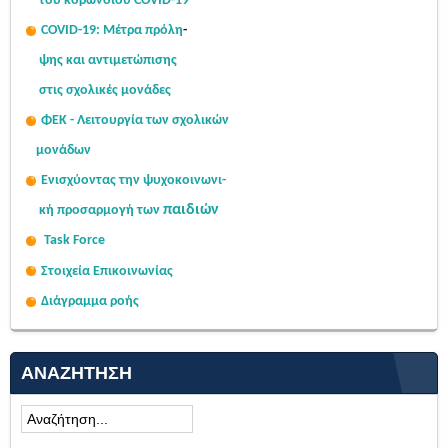
του κορωνοϊού COVID-19
COVID-19: Μέτρα πρόλη
-
ψης
και αντιμετώπισης
στις σχολι
κές μονάδες
ΦΕΚ - Λειτουργία των σχολικών
μονάδων
Ενισχύοντας την ψυχοκοινω
νι-
παιδιών
κή
προσαρμογή των
Task Force
Στοιχεία Επικοινωνίας
Διάγραμμα ροής
ΑΝΑΖΉΤΗΣΗ