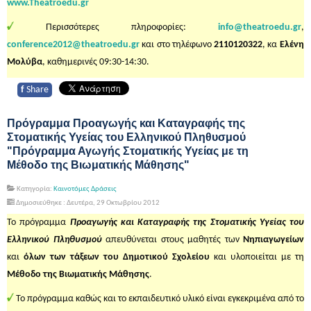
www.Theatroedu.gr
Περισσότερες πληροφορίες:
info@theatroedu.gr
,
conference2012@theatroedu.gr
και στο τηλέφωνο
2110120322
, κα
Ελένη
Μολύβα
, καθημερινές 09:30-14:30.
f
Share
Πρόγραμμα Προαγωγής και Καταγραφής της
Στοματικής Υγείας του Ελληνικού Πληθυσμού
"Πρόγραμμα Αγωγής Στοματικής Υγείας με τη
Μέθοδο της Βιωματικής Μάθησης"
Κατηγορία:
Καινοτόμες Δράσεις
Δημοσιεύθηκε : Δευτέρα, 29 Οκτωβρίου 2012
Το πρόγραμμα
Προαγωγής και Καταγραφής της Στοματικής Υγείας του
Ελληνικού Πληθυσμού
απευθύνεται στους μαθητές των
Νηπιαγωγείων
και
όλων των τάξεων του Δημοτικού Σχολείου
και υλοποιείται με τη
Μέθοδο της Βιωματικής Μάθησης
.
Το πρόγραμμα καθώς και το εκπαιδευτικό υλικό είναι εγκεκριμένα από το