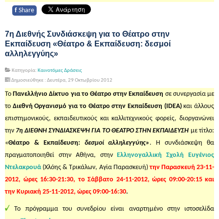
f
Share
7η Διεθνής Συνδιάσκεψη για το Θέατρο στην
Εκπαίδευση «Θέατρο & Εκπαίδευση: δεσμοί
αλληλεγγύης»
Κατηγορία:
Καινοτόμες Δράσεις
Δημοσιεύθηκε : Δευτέρα, 29 Οκτωβρίου 2012
Το
Πανελλήνιο Δίκτυο για το Θέατρο στην Εκπαίδευση
σε συνεργασία με
το
Διεθνή Οργανισμό για το Θέατρο στην Εκπαίδευση (IDEA)
και άλλους
επιστημονικούς, εκπαιδευτικούς και καλλιτεχνικούς φορείς, διοργανώνει
την
7
η
ΔΙΕΘΝΗ ΣΥΝΔΙΑΣΚΕΨΗ ΓΙΑ ΤΟ ΘΕΑΤΡΟ ΣΤΗΝ ΕΚΠΑΙΔΕΥΣΗ
με τίτλο:
«
Θέατρο & Εκπαίδευση:
δεσμοί αλληλεγγύης
»
.
Η συνδιάσκεψη θα
πραγματοποιηθεί στην Αθήνα, στην
Ελληνογαλλική Σχολή Ευγένιος
Ντελακρουά
(Χλόης & Τρικάλων, Αγία Παρασκευή)
την Παρασκευή 23-11-
2012, ώρες 16:30-21:30, το Σάββατο 24-11-2012, ώρες 09:00-20:15 και
την Κυριακή 25-11-2012, ώρες 09:00-16:30
.
Το πρόγραμμα του συνεδρίου είναι αναρτημένο στην ιστοσελίδα