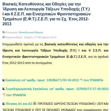
Βασικές Κατευθύνσεις και Οδηγίες για την
Ίδρυση και Λειτουργία Τάξεων Υποδοχής (Τ.Υ.)
Ι και ΙΙ Ζ.Ε.Π. και Ενισχυτικών Φροντιστηριακών
Τμημάτων (Ε.Φ.Τ.) Ζ.Ε.Π. για το Σχ. Έτος 2012-
2013
Κατηγορία:
Εκπαιδευτικά Θέματα
Δημοσιεύθηκε : Τετάρτη, 17 Οκτωβρίου 2012
Ενημερωθείτε σχετικά με τις
βασικές κατευθύνσεις και οδηγίες για την
ίδρυση και λειτουργία Τάξεων Υποδοχής (Τ.Υ.) Ι και ΙΙ Ζ.Ε.Π. και
Ενισχυτικών Φροντιστηριακών Τμημάτων (Ε.Φ.Τ.) Ζ.Ε.Π.
για το σχολικό
Έτος 2012-2013 από τα συνημμένα:
Εγκύκλιος υπ' αριθμ. πρωτ. 120284/Γ1/05-10-2012
του ΥΠΑΙΘΠΑ
Συμπληρωματική Εγκύκλιος υπ' αριθμ. πρωτ. 127050/Γ1/17-10-2012
του ΥΠΑΙΘΠΑ
Πίνακες Α1 και Α2
:
ΠΡΟΤΑΣΕΙΣ ΙΔΡΥΣΗΣ ΤΑΞΕΩΝ ΥΠΟΔΟΧΗΣ Ι ΖΕΠ ΚΑΙ
ΤΑΞΕΩΝ ΥΠΟΔΟΧΗΣ ΙΙ ΖΕΠ ΣΕ ΣΧΟΛΙΚΕΣ ΜΟΝΑΔΕΣ
που αναφέρονται στις