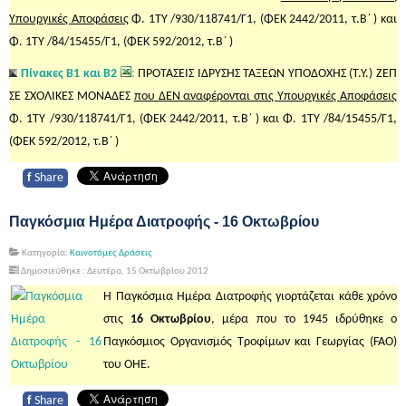
Υπουργικές Αποφάσεις
Φ. 1ΤΥ /930/118741/Γ1, (ΦΕΚ 2442/2011, τ.Β΄ ) και
Φ. 1ΤΥ /84/15455/Γ1, (ΦΕΚ 592/2012, τ.Β΄ )
Πίνακες Β1 και Β2
:
ΠΡΟΤΑΣΕΙΣ ΙΔΡΥΣΗΣ ΤΑΞΕΩΝ ΥΠΟΔΟΧΗΣ (Τ.Υ.) ΖΕΠ
ΣΕ ΣΧΟΛΙΚΕΣ ΜΟΝΑΔΕΣ
που ΔΕΝ αναφέρονται στις Υπουργικές Αποφάσεις
Φ. 1ΤΥ /930/118741/Γ1, (ΦΕΚ 2442/2011, τ.Β΄ ) και Φ. 1ΤΥ /84/15455/Γ1,
(ΦΕΚ 592/2012, τ.Β΄ )
f
Share
Παγκόσμια Ημέρα Διατροφής - 16 Οκτωβρίου
Κατηγορία:
Καινοτόμες Δράσεις
Δημοσιεύθηκε : Δευτέρα, 15 Οκτωβρίου 2012
Η Παγκόσμια Ημέρα Διατροφής γιορτάζεται κάθε χρόνο
στις
16 Οκτωβρίου
, μέρα που το 1945 ιδρύθηκε ο
Παγκόσμιος Οργανισμός Τροφίμων και Γεωργίας (FAO)
του ΟΗΕ.
f
Share