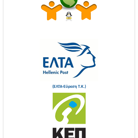
(ΕΛΤΑ-Εύρεση Τ.Κ.)