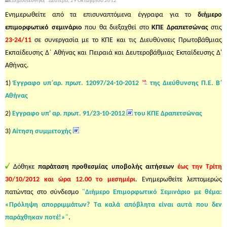
Δημοσιεύθηκε : Δευτέρα, 29 Οκτωβρίου 2012
Ενημερωθείτε από τα επισυναπτόμενα έγγραφα για το
διήμερο
επιμορφωτικό σεμινάριο
που θα διεξαχθεί στο
ΚΠΕ Δραπετσώνας
στις
23-24/11
σε συνεργασία με το ΚΠΕ και τις Διευθύνσεις Πρωτοβάθμιας
Εκπαίδευσης Δ΄ Αθήνας και Πειραιά και Δευτεροβάθμιας Εκπαίδευσης Δ'
Αθήνας.
1)
Έγγραφο υπ΄αρ. πρωτ. 12097/24-10-2012
της Διεύθυνσης Π.Ε. Β΄
Αθήνας
2)
Εγγραφο υπ' αρ. πρωτ. 91/23-10-2012
του ΚΠΕ Δραπετσώνας
3)
Αίτηση συμμετοχής
Δόθηκε
παράταση προθεσμίας υποβολής αιτήσεων
έως την Τρίτη
30/10/2012 και ώρα 12.00 το μεσημέρι
. Ενημερωθείτε λεπτομερώς
πατώντας στο σύνδεσμο
"
Διήμερο Επιμορφωτικό Σεμινάριο με θέμα:
«Πρόληψη απορριμμάτων? Τα καλά απόβλητα είναι αυτά που δεν
παράχθηκαν ποτέ!»
"
.