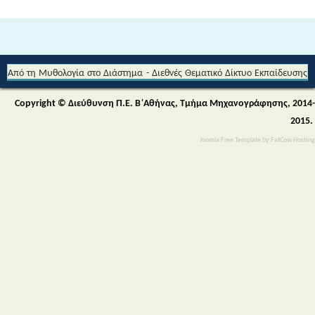
Από τη Μυθολογία στο Διάστημα - Διεθνές Θεματικό Δίκτυο Εκπαίδευσης
για την Αειφορία (Περιβαλλοντικής & Πολιτιστικής Εκπαίδευσης)
Copyright © Διεύθυνση Π.Ε. Β΄Αθήνας, Τμήμα Μηχανογράφησης, 2014-
2015.
Joomla Free Template
by
FatCow Hosting