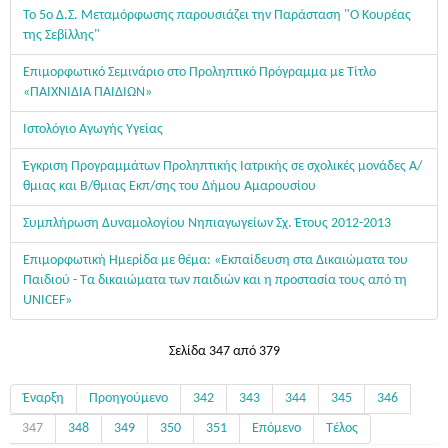
Το 5ο Δ.Σ. Μεταμόρφωσης παρουσιάζει την Παράσταση "Ο Κουρέας
της Σεβίλλης"
Επιμορφωτικό Σεμινάριο στο Προληπτικό Πρόγραμμα με Τίτλο
«ΠΑΙΧΝΙΔΙΑ ΠΑΙΔΙΩΝ»
Ιστολόγιο Αγωγής Υγείας
Έγκριση Προγραμμάτων Προληπτικής Ιατρικής σε σχολικές μονάδες Α/
θμιας και Β/θμιας Εκπ/σης του Δήμου Αμαρουσίου
Συμπλήρωση Δυναμολογίου Νηπιαγωγείων Σχ. Έτους 2012-2013
Επιμορφωτική Ημερίδα με θέμα: «Εκπαίδευση στα Δικαιώματα του
Παιδιού - Τα δικαιώματα των παιδιών και η προστασία τους από τη
UNICEF»
Σελίδα 347 από 379
Έναρξη
Προηγούμενο
342
343
344
345
346
347
348
349
350
351
Επόμενο
Τέλος