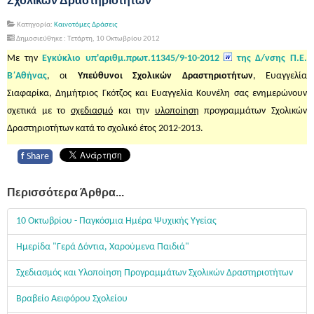
Σχολικών Δραστηριοτήτων
Κατηγορία:
Καινοτόμες Δράσεις
Δημοσιεύθηκε : Τετάρτη, 10 Οκτωβρίου 2012
Με την
Εγκύκλιο υπ'αριθμ.πρωτ.11345/9-10-2012
της Δ/νσης Π.Ε.
Β΄Αθήνας
, οι
Υπεύθυνοι Σχολικών Δραστηριοτήτων
, Ευαγγελία
Σιαφαρίκα, Δημήτριος Γκότζος και Ευαγγελία Κουνέλη σας ενημερώνουν
σχετικά με το
σχεδιασμό
και την
υλοποίηση
προγραμμάτων Σχολικών
Δραστηριοτήτων κατά το σχολικό έτος 2012-2013.
f
Share
Περισσότερα Άρθρα...
10 Οκτωβρίου - Παγκόσμια Ημέρα Ψυχικής Υγείας
Ημερίδα "Γερά Δόντια, Χαρούμενα Παιδιά"
Σχεδιασμός και Υλοποίηση Προγραμμάτων Σχολικών Δραστηριοτήτων
Βραβείο Αειφόρου Σχολείου