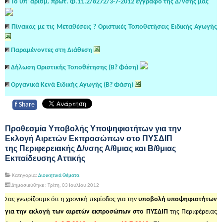
Το υπ' αριθμ. πρωτ. Φ.11.2/8272/3-7-2012 έγγραφο της Δ/νσής μας
Πίνακας με τις Μεταθέσεις ? Οριστικές Τοποθετήσεις Ειδικής Αγωγής
Παραμένοντες στη Διάθεση
Δήλωση Οριστικής Τοποθέτησης (Β? Φάση)
Οργανικά Κενά Ειδικής Αγωγής (Β? Φάση)
f
Share
Προθεσμία Υποβολής Υποψηφιοτήτων για την
Εκλογή Αιρετών Εκπροσώπων στο ΠΥΣΔΙΠ
της Περιφερειακής Δ/νσης Α/θμιας και Β/θμιας
Εκπαίδευσης Αττικής
Κατηγορία:
Διοικητικά Θέματα
Δημοσιεύθηκε : Τρίτη, 03 Ιουλίου 2012
Σας γνωρίζουμε ότι η χρονική περίοδος για την
υποβολή υποψηφιοτήτων
για την εκλογή των αιρετών εκπροσώπων στο ΠΥΣΔΙΠ
της Περιφέρειας