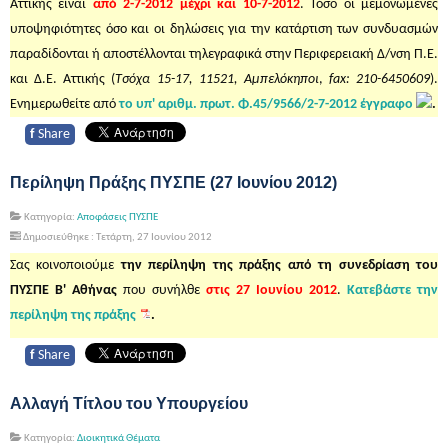
Αττικής είναι
από 2-7-2012 μέχρι και 10-7-2012
. Τόσο οι μεμονωμένες
υποψηφιότητες όσο και οι δηλώσεις για την κατάρτιση των συνδυασμών
παραδίδονται ή αποστέλλονται τηλεγραφικά στην Περιφερειακή Δ/νση Π.Ε.
και Δ.Ε. Αττικής (
Τσόχα 15-17, 11521, Αμπελόκηποι
,
fax: 210-6450609
).
Ενημερωθείτε από
το υπ' αριθμ. πρωτ. Φ.45/9566/2-7-2012 έγγραφο
.
f
Share
Περίληψη Πράξης ΠΥΣΠΕ (27 Ιουνίου 2012)
Κατηγορία:
Αποφάσεις ΠΥΣΠΕ
Δημοσιεύθηκε : Τετάρτη, 27 Ιουνίου 2012
Σας κοινοποιούμε
την περίληψη της πράξης από τη συνεδρίαση του
ΠΥΣΠΕ Β' Αθήνας
που συνήλθε
στις 27 Ιουνίου
2012
.
Κατεβάστε την
περίληψη της πράξης
.
f
Share
Αλλαγή Τίτλου του Υπουργείου
Κατηγορία:
Διοικητικά Θέματα