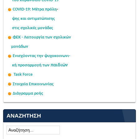
του κορωνοϊού COVID-19
COVID-19: Μέτρα πρόλη
-
ψης
και αντιμετώπισης
στις σχολι
κές μονάδες
ΦΕΚ - Λειτουργία των σχολικών
μονάδων
Ενισχύοντας την ψυχοκοινω
νι-
παιδιών
κή
προσαρμογή των
Task Force
Στοιχεία Επικοινωνίας
Διάγραμμα ροής
ΑΝΑΖΉΤΗΣΗ