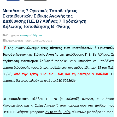
Μεταθέσεις ? Οριστικές Τοποθετήσεις
Εκπαιδευτικών Ειδικής Αγωγής της
Διεύθυνσης Π.Ε. Β? Αθήνας ? Πρόσκληση
Δήλωσης Τοποθέτησης Β΄ Φάσης
Κατηγορία:
Διοικητικά Θέματα
Δημοσιεύθηκε : Τρίτη, 03 Ιουλίου 2012
Σας ανακοινώνουμε τους
πίνακες των Μεταθέσεων ? Οριστικών
Τοποθετήσεων της Ειδικής Αγωγής
της Διεύθυνσης Π.Ε. Β? Αθήνας. Σε
περίπτωση εντοπισμού λαθών ή παραλείψεων μπορείτε να υποβάλετε
αίτηση διόρθωσής τους, όπως προβλέπεται στο άρθρο 15, παρ. 15 του Π.Δ.
50/96,
από την Τρίτη 3 Ιουλίου έως και τη Δευτέρα 9 Ιουλίου
. Οι
αιτήσεις θα αποσταλούν με
φαξ
στο
210 8063626
.
Οι εκπαιδευτικοί κλάδου ΠΕ 70 (
κ. Καλπαξή Ιωάννα, κ. Λιάσκος
Κωνσταντίνος και κ. Σαΐτη Αγγελική
) που παραμένουν στη Διάθεση του
ΠΥΣΠΕ Β΄ Αθήνας, μπορούν,
αν το επιθυμούν
, σύμφωνα με άρθρο 15, παρ.