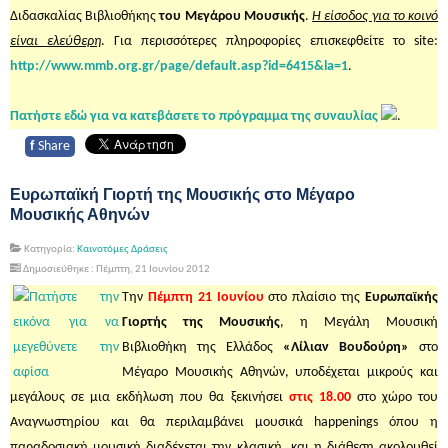
Διδασκαλίας Βιβλιοθήκης
του Μεγάρου Μουσικής
.
Η είσοδος για το κοινό
είναι ελεύθερη
. Για περισσότερες πληροφορίες επισκεφθείτε το site:
http://www.mmb.org.gr/page/default.asp?id=6415&la=1
.
Πατήστε εδώ για να κατεβάσετε το πρόγραμμα της συναυλίας
.
f
Share
Ευρωπαϊκή Γιορτή της Μουσικής στο Μέγαρο
Μουσικής Αθηνών
Κατηγορία:
Καινοτόμες Δράσεις
Δημοσιεύθηκε : Πέμπτη, 21 Ιουνίου 2012
Την
Πέμπτη 21 Ιουνίου
στo πλαίσιο της
Ευρωπαϊκής
Γιορτής της Μουσικής
, η Μεγάλη Μουσική
Βιβλιοθήκη της Ελλάδος
«Λίλιαν Βουδούρη»
στο
Μέγαρο Μουσικής Αθηνών, υποδέχεται μικρούς και
μεγάλους σε μια εκδήλωση που θα ξεκινήσει
στις
18.00
στο χώρο του
Αναγνωστηρίου και θα περιλαμβάνει μουσικά happenings όπου η
παραδοσιακή μουσική διαδέχεται την κλασική, και η διάθεση ακολουθεί