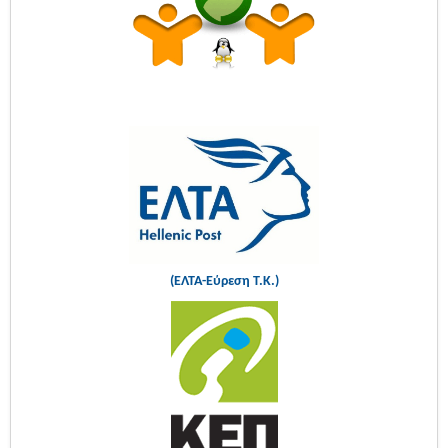
(ΕΛΤΑ-Εύρεση Τ.Κ.)