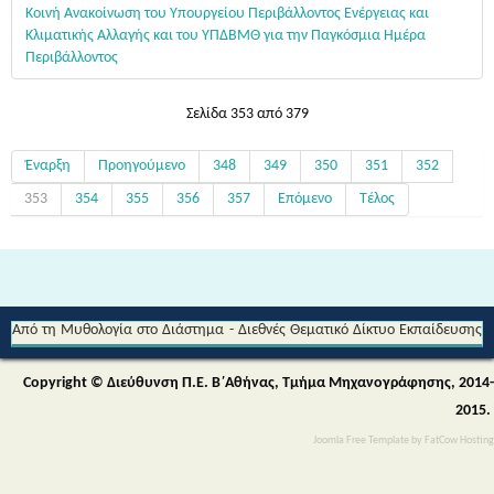
Κοινή Ανακοίνωση του Υπουργείου Περιβάλλοντος Ενέργειας και
Κλιματικής Αλλαγής και του ΥΠΔΒΜΘ για την Παγκόσμια Ημέρα
Περιβάλλοντος
Σελίδα 353 από 379
Έναρξη
Προηγούμενο
348
349
350
351
352
353
354
355
356
357
Επόμενο
Τέλος
Από τη Μυθολογία στο Διάστημα - Διεθνές Θεματικό Δίκτυο Εκπαίδευσης
για την Αειφορία (Περιβαλλοντικής & Πολιτιστικής Εκπαίδευσης)
Copyright © Διεύθυνση Π.Ε. Β΄Αθήνας, Τμήμα Μηχανογράφησης, 2014-
2015.
Joomla Free Template
by
FatCow Hosting