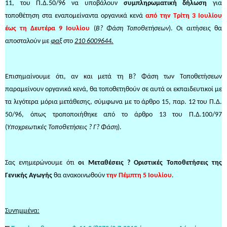
11, του Π.Δ.50/96 να υποβάλουν
συμπληρωματική δήλωση
για
τοποθέτηση στα εναπομείναντα οργανικά κενά
από την Τρίτη 3 Ιουλίου
έως τη Δευτέρα 9 Ιουλίου
(
Β? Φάση Τοποθετήσεων
). Οι αιτήσεις θα
αποσταλούν με
φαξ
στο
210 6009644.
Επισημαίνουμε ότι, αν και μετά τη Β? Φάση των Τοποθετήσεων
παραμείνουν οργανικά κενά, θα τοποθετηθούν σε αυτά οι εκπαιδευτικοί με
τα λιγότερα μόρια μετάθεσης, σύμφωνα με το άρθρο 15, παρ. 12 του Π.Δ.
50/96, όπως τροποποιήθηκε από το άρθρο 13 του Π.Δ.100/97
(
Υποχρεωτικές Τοποθετήσεις ? Γ? Φάση
).
Σας ενημερώνουμε ότι
οι Μεταθέσεις
?
Οριστικές Τοποθετήσεις της
Γενικής Αγωγής
θα ανακοινωθούν
την Πέμπτη 5 Ιουλίου
.
Συνημμένα: