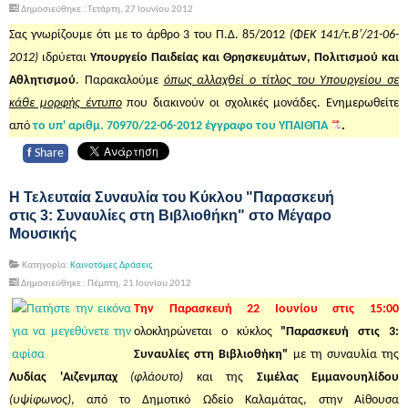
Δημοσιεύθηκε : Τετάρτη, 27 Ιουνίου 2012
Σας γνωρίζουμε ότι με το άρθρο 3 του Π.Δ. 85/2012
(ΦΕΚ 141/τ.Β'/21-06-
2012)
ιδρύεται
Υπουργείο Παιδείας και Θρησκευμάτων, Πολιτισμού και
Αθλητισμού
. Παρακαλούμε
όπως αλλαχθεί ο τίτλος του Υπουργείου σε
κάθε μορφής έντυπο
που διακινούν οι σχολικές μονάδες. Ενημερωθείτε
από
το υπ' αριθμ. 70970/22-06-2012 έγγραφο του ΥΠΑΙΘΠΑ
.
f
Share
Η Τελευταία Συναυλία του Κύκλου "Παρασκευή
στις 3: Συναυλίες στη Βιβλιοθήκη" στο Μέγαρο
Μουσικής
Κατηγορία:
Καινοτόμες Δράσεις
Δημοσιεύθηκε : Πέμπτη, 21 Ιουνίου 2012
Tην Παρασκευή 22 Ιουνίου στις 15:00
ολοκληρώνεται ο κύκλος
"Παρασκευή στις 3:
Συναυλίες στη Βιβλιοθήκη"
με τη συναυλία της
Λυδίας 'Aιζενμπαχ
(φλάουτο)
και της
Σιμέλας Εμμανουηλίδου
(υψίφωνος)
, από το Δημοτικό Ωδείο Καλαμάτας, στην Αίθουσα