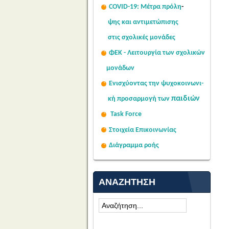
COVID-19: Μέτρα πρόλη
-
ψης
και αντιμετώπισης
στις σχολι
κές μονάδες
ΦΕΚ - Λειτουργία των σχολικών
μονάδων
Ενισχύοντας την ψυχοκοινω
νι-
παιδιών
κή
προσαρμογή των
Task Force
Στοιχεία Επικοινωνίας
Διάγραμμα ροής
ΑΝΑΖΉΤΗΣΗ