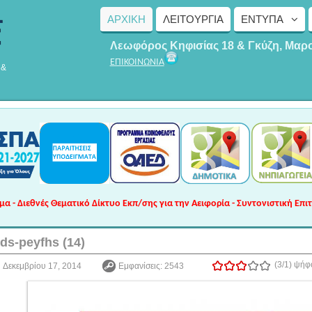
ΑΡΧΙΚΗ
ΛΕΙΤΟΥΡΓΊΑ
ΈΝΤΥΠΑ
Λεωφόρος Κηφισίας 18 & Γκύζη, Μαρ
ΕΠΙΚΟΙΝΩΝΙΑ
 &
 - Διεθνές Θεματικό Δίκτυο Εκπ/σης για την Αειφορία - Συντονιστική Επι
-ds-peyfhs (14)
(3/1)
ψήφ
Δεκεμβρίου 17, 2014
Εμφανίσεις: 2543