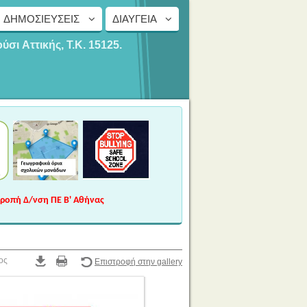
ΔΗΜΟΣΙΕΎΣΕΙΣ
ΔΙΑΎΓΕΙΑ
ούσι
Αττικής, Τ.Κ. 15125.
τροπή Δ/νση ΠΕ Β' Αθήνας
ος
Επιστροφή στην gallery