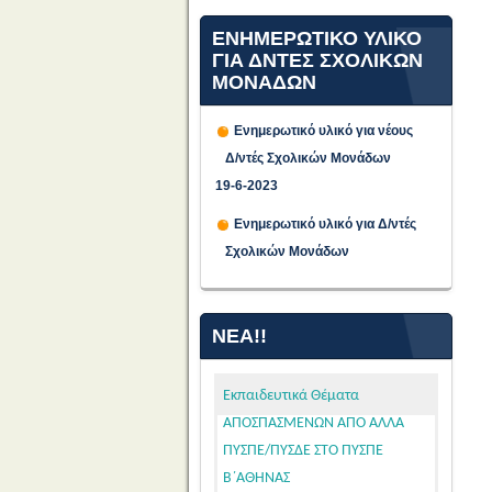
ΕΝΗΜΕΡΩΤΙΚΟ ΥΛΙΚΟ
ΓΙΑ ΔΝΤΕΣ ΣΧΟΛΙΚΩΝ
ΜΟΝΑΔΩΝ
Ενημερωτικό υλικό για νέους
Δ/ντές Σχολικών Μονάδων
19-6-2023
ΠΡΟΣΩΡΙΝΕΣ
Ενημερωτικό υλικό για Δ/ντές
ΤΟΠΟΘΕΤΗΣΕΙΣ ΓΙΑ ΤΟ
Σχολικών Μονάδων
ΔΙΔΑΚΤΙΚΟ ΕΤΟΣ 2026-2027
ΕΚΠΑΙΔΕΥΤΙΚΩΝ ΓΕΝΙΚΗΣ ΚΑΙ
ΕΙΔΙΚΗΣ ΑΓΩΓΗΣ
ΝΈΑ!!
ΑΠΟΣΠΑΣΜΕΝΩΝ ΑΠΟ ΑΛΛΑ
ΠΥΣΠΕ/ΠΥΣΔΕ ΣΤΟ ΠΥΣΠΕ
ΤΟΠΟΘΕΤΗΣΕΙΣ
Εκπαιδευτικά Θέματα
Β΄ΑΘΗΝΑΣ
ΑΠΟΣΠΑΣΜΕΝΩΝ
Παρασκευή, 07 Αυγούστου 2026
ΜΕΛΩΝ ΕΕΠ-ΕΒΠ 2026-27
Σας ανακοινώνουμε, σύμφωνα
(ΠΥΣΕΕΠ ΑΤΤΙΚΗΣ)
με την αριθμ. 15/7-8-2026 Πράξη