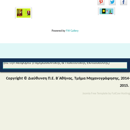
Powered by
FW Gallery
Από τη Μυθολογία στο Διάστημα - Διεθνές Θεματικό Δίκτυο Εκπαίδευσης
για την Αειφορία (Περιβαλλοντικής & Πολιτιστικής Εκπαίδευσης)
Copyright © Διεύθυνση Π.Ε. Β΄Αθήνας, Τμήμα Μηχανογράφησης, 2014-
2015.
Joomla Free Template
by
FatCow Hosting