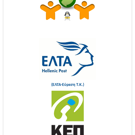
(ΕΛΤΑ-Εύρεση Τ.Κ.)