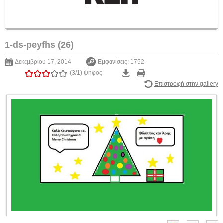
1-ds-peyfhs (26)
Δεκεμβρίου 17, 2014
Εμφανίσεις: 1752
(3/1)
ψήφος
Επιστροφή στην gallery