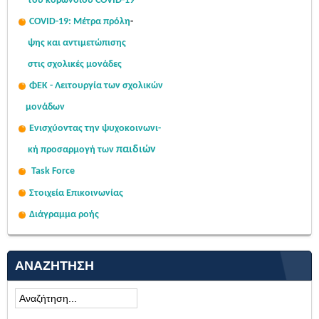
του κορωνοϊού COVID-19
COVID-19: Μέτρα πρόλη
-
ψης
και αντιμετώπισης
στις σχολι
κές μονάδες
ΦΕΚ - Λειτουργία των σχολικών
μονάδων
Ενισχύοντας την ψυχοκοινω
νι-
παιδιών
κή
προσαρμογή των
Task Force
Στοιχεία Επικοινωνίας
Διάγραμμα ροής
ΑΝΑΖΉΤΗΣΗ