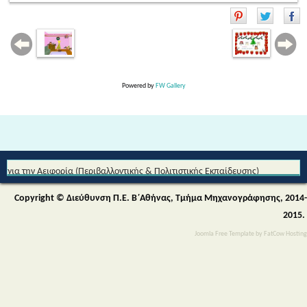
Powered by
FW Gallery
Από τη Μυθολογία στο Διάστημα - Διεθνές Θεματικό Δίκτυο Εκπαίδευσης
για την Αειφορία (Περιβαλλοντικής & Πολιτιστικής Εκπαίδευσης)
Copyright © Διεύθυνση Π.Ε. Β΄Αθήνας, Τμήμα Μηχανογράφησης, 2014-
2015.
Joomla Free Template
by
FatCow Hosting