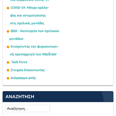
του κορωνοϊού COVID-19
COVID-19: Μέτρα πρόλη
-
ψης
και αντιμετώπισης
στις σχολι
κές μονάδες
ΦΕΚ - Λειτουργία των σχολικών
μονάδων
Ενισχύοντας την ψυχοκοινω
νι-
παιδιών
κή
προσαρμογή των
Task Force
Στοιχεία Επικοινωνίας
Διάγραμμα ροής
ΑΝΑΖΉΤΗΣΗ