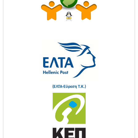
(ΕΛΤΑ-Εύρεση Τ.Κ.)