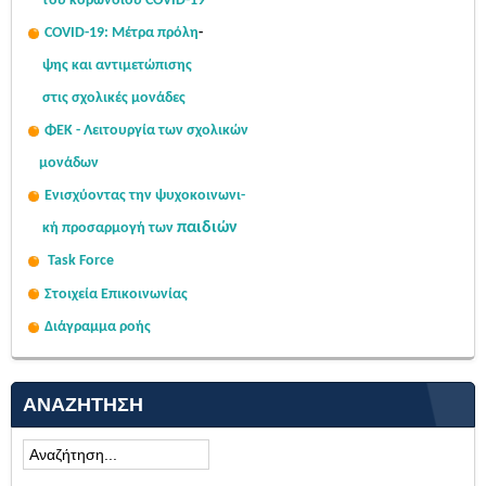
του κορωνοϊού COVID-19
COVID-19: Μέτρα πρόλη
-
ψης
και αντιμετώπισης
στις σχολι
κές μονάδες
ΦΕΚ - Λειτουργία των σχολικών
μονάδων
Ενισχύοντας την ψυχοκοινω
νι-
παιδιών
κή
προσαρμογή των
Task Force
Στοιχεία Επικοινωνίας
Διάγραμμα ροής
ΑΝΑΖΉΤΗΣΗ