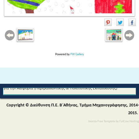
Powered by
FW Gallery
Από τη Μυθολογία στο Διάστημα - Διεθνές Θεματικό Δίκτυο Εκπαίδευσης
για την Αειφορία (Περιβαλλοντικής & Πολιτιστικής Εκπαίδευσης)
Copyright © Διεύθυνση Π.Ε. Β΄Αθήνας, Τμήμα Μηχανογράφησης, 2014-
2015.
Joomla Free Template
by
FatCow Hosting