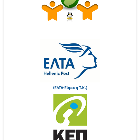
(ΕΛΤΑ-Εύρεση Τ.Κ.)