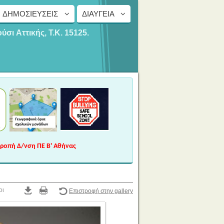
ΔΗΜΟΣΙΕΎΣΕΙΣ
ΔΙΑΎΓΕΙΑ
ούσι
Αττικής, Τ.Κ. 15125.
τροπή Δ/νση ΠΕ Β' Αθήνας
οι
Επιστροφή στην gallery