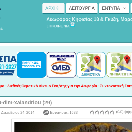
ΑΡΧΙΚΗ
ΛΕΙΤΟΥΡΓΊΑ
ΈΝΤΥΠΑ
Λεωφόρος Κηφισίας 18 & Γκύζη, Μαρ
ΕΠΙΚΟΙΝΩΝΙΑ
 &
 - Διεθνές Θεματικό Δίκτυο Εκπ/σης για την Αειφορία - Συντονιστική Επι
4-dim-xalandriou (29)
(0/0)
ψήφ
Δεκεμβρίου 24, 2014
Εμφανίσεις: 1633