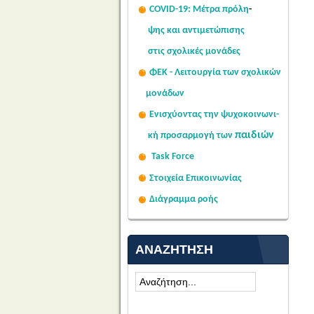
COVID-19: Μέτρα πρόλη
-
ψης
και αντιμετώπισης
στις σχολι
κές μονάδες
ΦΕΚ - Λειτουργία των σχολικών
μονάδων
Ενισχύοντας την ψυχοκοινω
νι-
παιδιών
κή
προσαρμογή των
Task Force
Στοιχεία Επικοινωνίας
Διάγραμμα ροής
ΑΝΑΖΉΤΗΣΗ