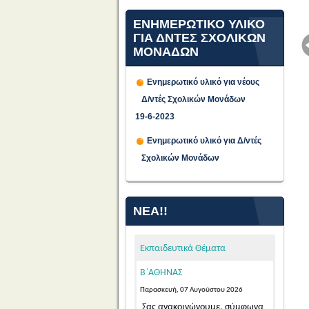
ΕΝΗΜΕΡΩΤΙΚΟ ΥΛΙΚΟ
ΓΙΑ ΔΝΤΕΣ ΣΧΟΛΙΚΩΝ
ΜΟΝΑΔΩΝ
Ενημερωτικό υλικό για νέους
Δ/ντές Σχολικών Μονάδων
ΠΡΟΣΩΡΙΝΕΣ ΤΟΠΟΘΕΤΗΣΕΙΣ
19-6-2023
ΓΙΑ ΤΟ ΔΙΔΑΚΤΙΚΟ ΕΤΟΣ 2026-
Ενημερωτικό υλικό για Δ/ντές
2027 ΕΚΠΑΙΔΕΥΤΙΚΩΝ ΓΕΝΙΚΗΣ
Σχολικών Μονάδων
ΚΑΙ ΕΙΔΙΚΗΣ ΑΓΩΓΗΣ
ΑΠΟΣΠΑΣΜΕΝΩΝ ΑΠΟ ΑΛΛΑ
ΠΥΣΠΕ/ΠΥΣΔΕ ΣΤΟ ΠΥΣΠΕ
ΝΈΑ!!
Β΄ΑΘΗΝΑΣ
Παρασκευή, 07 Αυγούστου 2026
Εκπαιδευτικά Θέματα
Σας ανακοινώνουμε, σύμφωνα
με την αριθμ. 15/7-8-2026 Πράξη
του Π.Υ.Σ.Π.Ε. Β΄ Αθήνας,...
Read
More...