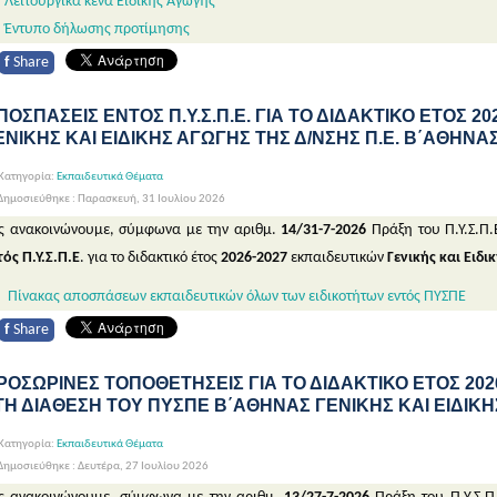
Λειτουργικά κενά Ειδικής Αγωγής
Έντυπο δήλωσης προτίμησης
f
Share
ΠΟΣΠΑΣΕΙΣ ΕΝΤΟΣ Π.Υ.Σ.Π.Ε. ΓΙΑ ΤΟ ΔΙΔΑΚΤΙΚΟ ΕΤΟΣ 2
ΕΝΙΚΗΣ ΚΑΙ ΕΙΔΙΚΗΣ ΑΓΩΓΗΣ ΤΗΣ Δ/ΝΣΗΣ Π.Ε. Β΄ΑΘΗΝΑ
Κατηγορία:
Εκπαιδευτικά Θέματα
ημοσιεύθηκε : Παρασκευή, 31 Ιουλίου 2026
ς ανακοινώνουμε, σύμφωνα με την αριθμ.
14/31-7-2026
Πράξη του Π.Υ.Σ.Π.
τός Π.Υ.Σ.Π.Ε
. για το διδακτικό έτος
2026-2027
εκπαιδευτικών
Γενικής και Ειδι
Πίνακας αποσπάσεων εκπαιδευτικών όλων των ειδικοτήτων εντός ΠΥΣΠΕ
f
Share
ΡΟΣΩΡΙΝΕΣ ΤΟΠΟΘΕΤΗΣΕΙΣ ΓΙΑ ΤΟ ΔΙΔΑΚΤΙΚΟ ΕΤΟΣ 202
ΤΗ ΔΙΑΘΕΣΗ ΤΟΥ ΠΥΣΠΕ Β΄ΑΘΗΝΑΣ ΓΕΝΙΚΗΣ ΚΑΙ ΕΙΔΙΚ
Κατηγορία:
Εκπαιδευτικά Θέματα
ημοσιεύθηκε : Δευτέρα, 27 Ιουλίου 2026