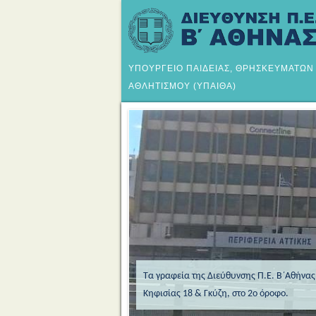
ΥΠΟΥΡΓΕΙΟ ΠΑΙΔΕΙΑΣ, ΘΡΗΣΚΕΥΜΑΤΩΝ
ΑΘΛΗΤΙΣΜΟΥ (ΥΠΑΙΘΑ)
Τα γραφεία της Διεύθυνσης Π.Ε. Β΄Αθήνα
Κηφισίας 18 & Γκύζη, στο 2ο όροφο.