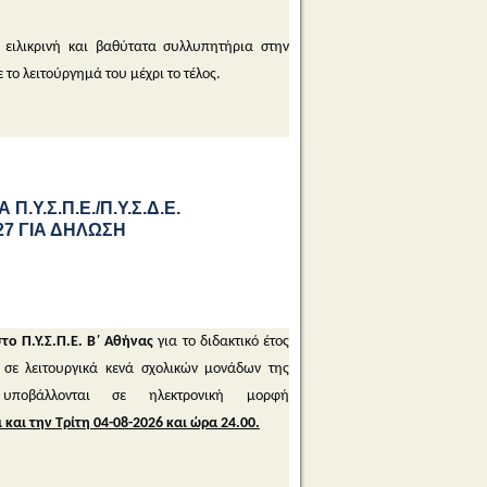
 ειλικρινή και βαθύτατα συλλυπητήρια στην
 το λειτούργημά του μέχρι το τέλος.
.Σ.Π.Ε./Π.Υ.Σ.Δ.Ε.
027 ΓΙΑ ΔΗΛΩΣΗ
το Π.Υ.Σ.Π.Ε. Β΄ Αθήνας
για το διδακτικό έτος
σε λειτουργικά κενά σχολικών μονάδων της
ποβάλλονται σε ηλεκτρονική μορφή
και την Τρίτη 04-08-2026 και ώρα 24.00.