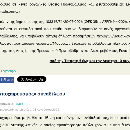
ορισμό σε κενές οργανικές θέσεις Πρωτοβάθμιας και Δευτεροβάθμιας Ει
παίδευσης.»
τόπιν της δημοσίευσης της 103319/Ε1/30-07-2026 (ΦΕΚ 38/τ. ΑΣΕΠ/4-8-2026
λούνται οι εκπαιδευτικοί που επιθυμούν να διοριστούν σε κενές οργανικ
παίδευσης, να υποβάλουν αίτηση-δήλωση προτιμήσεων περιοχών/μουσικών σ
λώσεις προτιμήσεων περιοχών/Μουσικών Σχολείων υποβάλλονται ηλεκτρον
στήματος Διαχείρισης Προσωπικού Πρωτοβάθμιας και Δευτεροβάθμιας Εκπαίδε
από την Τετάρτη 5 έως και την Δευτέρα 10 Αυ
Έγγραφο
f
Share
Αποχαιρετισμός» συναδέλφου
Κατηγορία:
Γενικά
ημοσιεύθηκε : Δευτέρα, 03 Αυγούστου 2026
οχαιρετούμε με βαθύτατη θλίψη και οδύνη, τον συνάδελφό μας, διοικητικό 
ς ΔΠΕ Δυτικής Αττικής, ο οποίος προσέφερε για πολλά χρόνια με υπευθυνότ