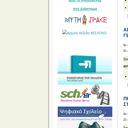
Από τη Μυθολογία
στο Διάστημα
Α
Γ
Δ
Σα
εν
Π
Σ
Δ