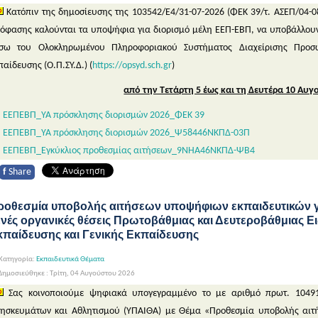
Κατόπιν της δημοσίευσης της 103542/Ε4/31-07-2026 (ΦΕΚ 39/τ. ΑΣΕΠ/04-
όφασης καλούνται τα υποψήφια για διορισμό μέλη ΕΕΠ-ΕΒΠ, να υποβάλλουν
σω του Ολοκληρωμένου Πληροφοριακού Συστήματος Διαχείρισης Προσ
παίδευσης (Ο.Π.ΣΥ.Δ.) (
https://opsyd.sch.gr
)
από την Τετάρτη 5 έως και τη Δευτέρα 10 Αυγ
ΕΕΠΕΒΠ_ΥΑ πρόσκλησης διορισμών 2026_ΦΕΚ 39
ΕΕΠΕΒΠ_ΥΑ πρόσκλησης διορισμών 2026_Ψ58446ΝΚΠΔ-03Π
ΕΕΠΕΒΠ_Εγκύκλιος προθεσμίας αιτήσεων_9ΝΗΑ46ΝΚΠΔ-ΨΒ4
f
Share
ροθεσμία υποβολής αιτήσεων υποψήφιων εκπαιδευτικών γι
ενές οργανικές θέσεις Πρωτοβάθμιας και Δευτεροβάθμιας Ει
κπαίδευσης και Γενικής Εκπαίδευσης
Κατηγορία:
Εκπαιδευτικά Θέματα
ημοσιεύθηκε : Τρίτη, 04 Αυγούστου 2026
Σας κοινοποιούμε ψηφιακά υπογεγραμμένο το με αριθμό πρωτ. 10491
ησκευμάτων και Αθλητισμού (ΥΠΑΙΘΑ) με Θέμα «Προθεσμία υποβολής αιτ