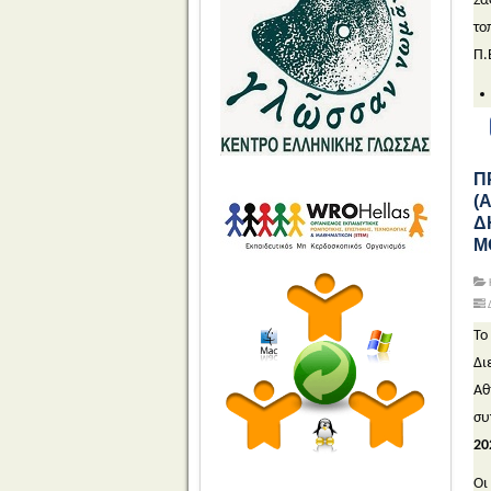
Σα
το
Π.
Π
(
Δ
Μ
Δ
Το
Δι
Αθ
συ
20
Οι