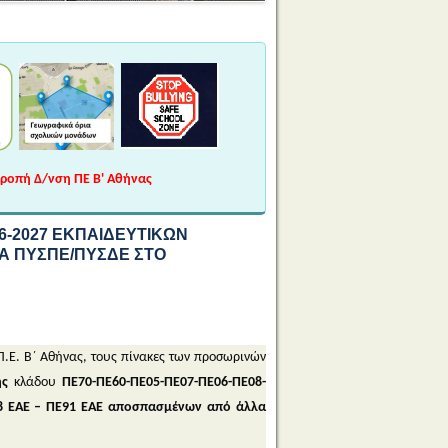
τροπή Δ/νση ΠΕ Β' Αθήνας
6-2027 ΕΚΠΑΙΔΕΥΤΙΚΩΝ
Α ΠΥΣΠΕ/ΠΥΣΔΕ ΣΤΟ
Π.Ε. Β΄ Αθήνας, τους πίνακες των προσωρινών
ής
κλάδου
ΠΕ70-ΠΕ60-ΠΕ05-ΠΕ07-ΠΕ06-ΠΕ08-
8 ΕΑΕ – ΠΕ91 ΕΑΕ
αποσπασμένων από άλλα