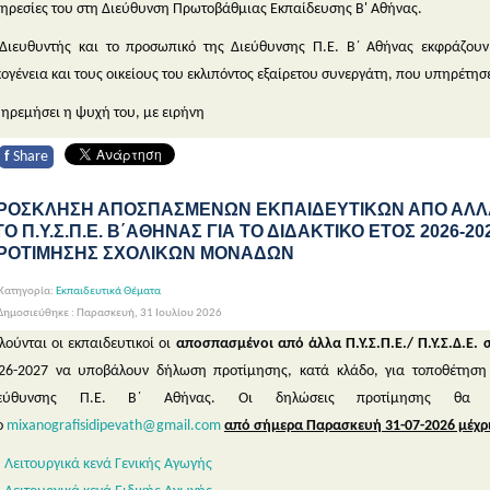
ηρεσίες του στη Διεύθυνση Πρωτοβάθμιας Εκπαίδευσης Β' Αθήνας.
Διευθυντής και το προσωπικό της Διεύθυνσης Π.Ε. Β΄ Αθήνας εκφράζουν
κογένεια και τους οικείους του εκλιπόντος εξαίρετου συνεργάτη, που υπηρέτησε
 ηρεμήσει η ψυχή του, με ειρήνη
f
Share
ΡΟΣΚΛΗΣΗ ΑΠΟΣΠΑΣΜΕΝΩΝ ΕΚΠΑΙΔΕΥΤΙΚΩΝ ΑΠΟ ΑΛΛΑ Π.Υ
ΤΟ Π.Υ.Σ.Π.Ε. Β΄ΑΘΗΝΑΣ ΓΙΑ ΤΟ ΔΙΔΑΚΤΙΚΟ ΕΤΟΣ 2026-2
ΡΟΤΙΜΗΣΗΣ ΣΧΟΛΙΚΩΝ ΜΟΝΑΔΩΝ
Κατηγορία:
Εκπαιδευτικά Θέματα
ημοσιεύθηκε : Παρασκευή, 31 Ιουλίου 2026
λούνται οι εκπαιδευτικοί οι
αποσπασμένοι από άλλα Π.Υ.Σ.Π.Ε./ Π.Υ.Σ.Δ.Ε. σ
26-2027 να υποβάλουν δήλωση προτίμησης, κατά κλάδο, για τοποθέτηση 
ιεύθυνσης Π.Ε. Β΄ Αθήνας. Οι δηλώσεις προτίμησης θα υ
ο
mixanografisidipevath@gmail.com
από σήμερα Παρασκευή 31-07-2026 μέχρι 
Λειτουργικά κενά Γενικής Αγωγής