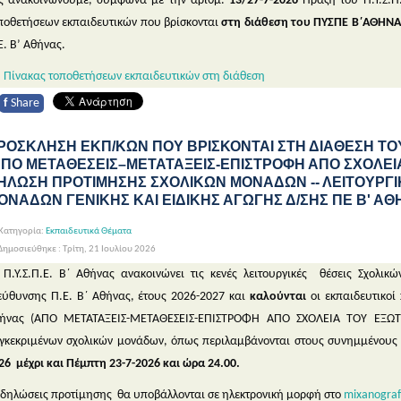
ς ανακοινώνουμε, σύμφωνα με την αριθμ.
13/27-7-2026
Πράξη του Π.Υ.Σ.Π
ποθετήσεων εκπαιδευτικών που βρίσκονται
στη διάθεση του ΠΥΣΠΕ Β΄ΑΘΗΝΑ
Ε. Β’ Αθήνας.
Πίνακας τοποθετήσεων εκπαιδευτικών στη διάθεση
f
Share
ΡΟΣΚΛΗΣΗ ΕΚΠ/ΚΩΝ ΠΟΥ ΒΡΙΣΚΟΝΤΑΙ ΣΤΗ ΔΙΑΘΕΣΗ ΤΟΥ 
ΑΠΟ ΜΕΤΑΘΕΣΕΙΣ–ΜΕΤΑΤΑΞΕΙΣ-ΕΠΙΣΤΡΟΦΗ ΑΠΟ ΣΧΟΛΕΙΑ
ΗΛΩΣΗ ΠΡΟΤΙΜΗΣΗΣ ΣΧΟΛΙΚΩΝ ΜΟΝΑΔΩΝ -- ΛΕΙΤΟΥΡΓΙ
ΟΝΑΔΩΝ ΓΕΝΙΚΗΣ ΚΑΙ ΕΙΔΙΚΗΣ ΑΓΩΓΗΣ Δ/ΣΗΣ ΠΕ Β' Α
Κατηγορία:
Εκπαιδευτικά Θέματα
ημοσιεύθηκε : Τρίτη, 21 Ιουλίου 2026
 Π.Υ.Σ.Π.Ε. Β΄ Αθήνας ανακοινώνει τις κενές λειτουργικές θέσεις Σχολι
εύθυνσης Π.Ε. Β΄ Αθήνας, έτους 2026-2027 και
καλούνται
οι εκπαιδευτικοί
ήνας (ΑΠΟ ΜΕΤΑΤΑΞΕΙΣ-ΜΕΤΑΘΕΣΕΙΣ-ΕΠΙΣΤΡΟΦΗ ΑΠΟ ΣΧΟΛΕΙΑ ΤΟΥ ΕΞΩΤ
γκεκριμένων σχολικών μονάδων, όπως περιλαμβάνονται στους συνημμένους 
26 μέχρι και Πέμπτη 23-7-2026 και ώρα 24.00.
 δηλώσεις προτίμησης θα υποβάλλονται σε ηλεκτρονική μορφή στο
mixanograf