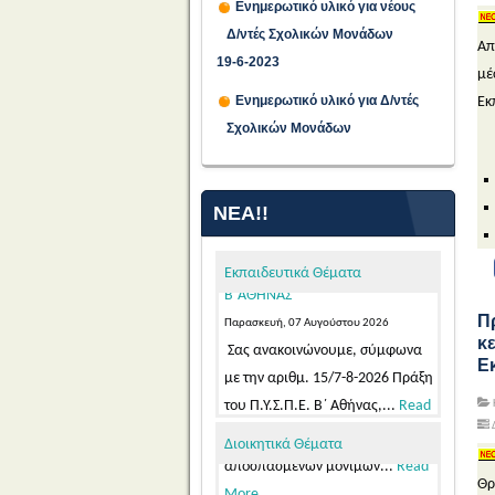
Ενημερωτικό υλικό για νέους
ΠΡΟΣΩΡΙΝΕΣ ΤΟΠΟΘΕΤΗΣΕΙΣ
Δ/ντές Σχολικών Μονάδων
ΓΙΑ ΤΟ ΔΙΔΑΚΤΙΚΟ ΕΤΟΣ 2026-
Απ
19-6-2023
2027 ΕΚΠΑΙΔΕΥΤΙΚΩΝ ΓΕΝΙΚΗΣ
μέ
ΚΑΙ ΕΙΔΙΚΗΣ ΑΓΩΓΗΣ
Ενημερωτικό υλικό για Δ/ντές
Εκ
ΑΠΟΣΠΑΣΜΕΝΩΝ ΑΠΟ ΑΛΛΑ
Σχολικών Μονάδων
ΠΥΣΠΕ/ΠΥΣΔΕ ΣΤΟ ΠΥΣΠΕ
Β΄ΑΘΗΝΑΣ
Παρασκευή, 07 Αυγούστου 2026
ΝΈΑ!!
Σας ανακοινώνουμε, σύμφωνα
με την αριθμ. 15/7-8-2026 Πράξη
Εκπαιδευτικά Θέματα
του Π.Υ.Σ.Π.Ε. Β΄ Αθήνας,...
Read
More...
Π
Προθεσμία υποβολής
κ
αιτήσεων υποψήφιων μελών
Ε
ΕΕΠ-ΕΒΠ για μόνιμο διορισμό σε
κενές οργανικές θέσεις στην
Δ
Ειδική Αγωγή και Εκπαίδευση, σε
Διοικητικά Θέματα
εφαρμογή των διατάξεων της
Πλήρωση θέσεων Συντονιστών/
Θρ