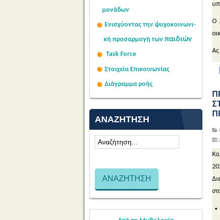
υπ
μονάδων
Ο 
Ενισχύοντας την ψυχοκοινω
νι-
οι
παιδιών
κή
προσαρμογή των
Ας
Task Force
Στοιχεία Επικοινωνίας
Διάγραμμα ροής
Π
Σ
Π
ΑΝΑΖΉΤΗΣΗ
Δ
Κα
20
Δ
στ