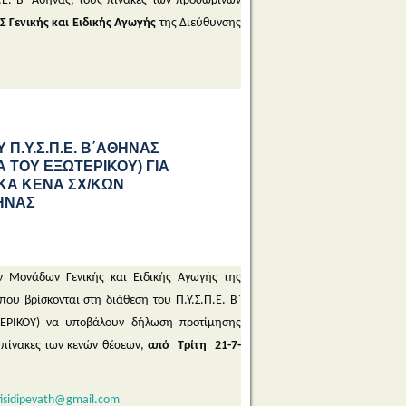
.Ε. Β΄ Αθήνας, τους πίνακες των προσωρινών
Σ
Γενικής και Ειδικής Αγωγής
της Διεύθυνσης
Π.Υ.Σ.Π.Ε. Β΄ΑΘΗΝΑΣ
 ΤΟΥ ΕΞΩΤΕΡΙΚΟΥ) ΓΙΑ
ΚΑ ΚΕΝΑ ΣΧ/ΚΩΝ
ΘΗΝΑΣ
κών Μονάδων Γενικής και Ειδικής Αγωγής της
 που βρίσκονται στη διάθεση του Π.Υ.Σ.Π.Ε. Β΄
ΕΡΙΚΟΥ) να υποβάλουν δήλωση προτίμησης
πίνακες των κενών θέσεων,
από Τρίτη 21-7-
isidipevath@gmail.com