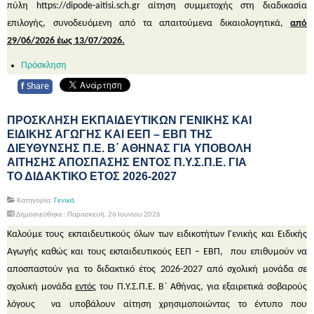
πύλη https://dipode-aitisi.sch.gr αίτηση συμμετοχής στη διαδικασία
επιλογής, συνοδευόμενη από τα απαιτούμενα δικαιολογητικά,
από
29/06/2026 έως 13/07/2026.
Πρόσκληση
f
Share
ΠΡΟΣΚΛΗΣΗ ΕΚΠΑΙΔΕΥΤΙΚΩΝ ΓΕΝΙΚΗΣ ΚΑΙ
ΕΙΔΙΚΗΣ ΑΓΩΓΗΣ ΚΑΙ ΕΕΠ – ΕΒΠ ΤΗΣ
ΔΙΕΥΘΥΝΣΗΣ Π.Ε. Β΄ ΑΘΗΝΑΣ ΓΙΑ ΥΠΟΒΟΛΗ
ΑΙΤΗΣΗΣ ΑΠΟΣΠΑΣΗΣ ΕΝΤΟΣ Π.Υ.Σ.Π.Ε. ΓΙΑ
ΤΟ ΔΙΔΑΚΤΙΚΟ ΕΤΟΣ 2026-2027
Κατηγορία:
Γενικά
Δημοσιεύθηκε : Παρασκευή, 26 Ιουνίου 2026
Καλούμε τους εκπαιδευτικούς όλων των ειδικοτήτων Γενικής και Ειδικής
Αγωγής καθώς και τους εκπαιδευτικούς ΕΕΠ – ΕΒΠ, που επιθυμούν να
αποσπαστούν για το
διδακτικό έτος 2026-2027
από σχολική μονάδα σε
σχολική μονάδα
εντός
του Π.Υ.Σ.Π.Ε. Β΄ Αθήνας,
για εξαιρετικά σοβαρούς
λόγους
να υποβάλουν αίτηση χρησιμοποιώντας το έντυπο που