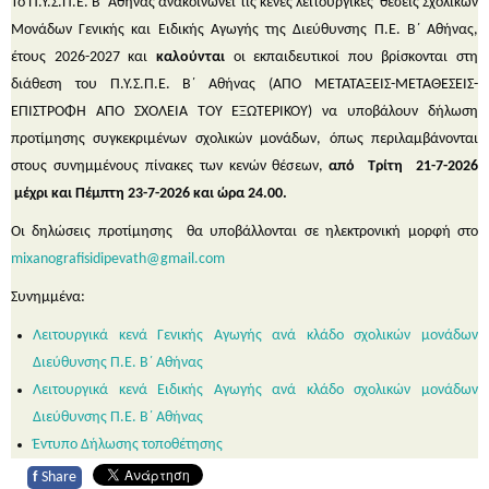
Το Π.Υ.Σ.Π.Ε. Β΄ Αθήνας ανακοινώνει τις κενές λειτουργικές θέσεις Σχολικών
Μονάδων Γενικής και Ειδικής Αγωγής της Διεύθυνσης Π.Ε. Β΄ Αθήνας,
έτους 2026-2027 και
καλούνται
οι εκπαιδευτικοί που βρίσκονται στη
διάθεση του Π.Υ.Σ.Π.Ε. Β΄ Αθήνας (ΑΠΟ ΜΕΤΑΤΑΞΕΙΣ-ΜΕΤΑΘΕΣΕΙΣ-
ΕΠΙΣΤΡΟΦΗ ΑΠΟ ΣΧΟΛΕΙΑ ΤΟΥ ΕΞΩΤΕΡΙΚΟΥ) να υποβάλουν δήλωση
προτίμησης συγκεκριμένων σχολικών μονάδων, όπως περιλαμβάνονται
στους συνημμένους πίνακες των κενών θέσεων,
από Τρίτη 21-7-2026
μέχρι και Πέμπτη 23-7-2026 και ώρα 24.00.
Οι δηλώσεις προτίμησης θα υποβάλλονται σε ηλεκτρονική μορφή στο
mixanografisidipevath@gmail.com
Συνημμένα:
Λειτουργικά κενά Γενικής Αγωγής ανά κλάδο σχολικών μονάδων
Διεύθυνσης Π.Ε. Β΄ Αθήνας
Λειτουργικά κενά Ειδικής Αγωγής ανά κλάδο σχολικών μονάδων
Διεύθυνσης Π.Ε. Β΄ Αθήνας
Έντυπο Δήλωσης τοποθέτησης
f
Share