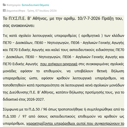
Κατηγορία:
Εκπαιδευτικά Θέματα
Δημοσιεύθηκε : Τρίτη, 07 Ιουλίου 2026
Το Π.Υ.Σ.Π.Ε.
Β’ Αθήνας,
με την αριθμ.
10/7-7-2026
Πράξη του,
σας ανακοινώνει:
Τις κατά σχολείο
λειτουργικές υπεραριθμίες
( αριθμητικά ) των κλάδων
ΠΕ70 –
Δασκάλων
, ΠΕ60 –
Νηπιαγωγών
, ΠΕ06 -
Αγγλικών
Γενικής Αγωγής
και
ΠΕ70
Ειδικής Αγωγής
και
καλεί τους εκπαιδευτικούς
ειδικότητας
ΠΕ70
–
Δασκάλων,
ΠΕ60 –
Νηπιαγωγών
, ΠΕ06 –
Αγγλικών
Γενικής Αγωγής
και
ΠΕ70
Ειδικής Αγωγής
που ανήκουν οργανικά
στις συγκεκριμένες σχολικές
μονάδες εφόσον το επιθυμούν, να υποβάλουν
θετική
δήλωση
υπεραριθμίας ώστε, εφόσον κριθούν λειτουργικά υπεράριθμοι, να
τοποθετηθούν
κατά προτεραιότητα
σε λειτουργικά κενά σχολικών μονάδων
της Διεύθυνσης Π.Ε. Β' Αθήνας, κατόπιν δήλωσης προτίμησής τους, για το
διδακτικό έτος
2026-2027
.
Σύμφωνα με το Π.Δ.50 / 96 όπως τροποποιήθηκε ή συμπληρώθηκε από το
Π.Δ.100 / 97 από όσους εκπαιδευτικούς
επιθυμούν
να κριθούν ως
υπεράριθμοι,
χαρακτηρίζονται υπεράριθμοι αυτοί που συγκεντρώνουν το