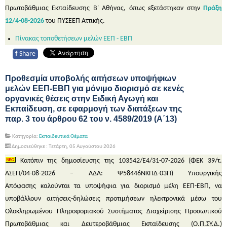
Πρωτοβάθμιας Εκπαίδευσης Β' Αθήνας, όπως εξετάστηκαν στην
Πράξη
12/4-08-2026
του ΠΥΣΕΕΠ Αττικής.
Πίνακας τοποθετήσεων μελών ΕΕΠ - ΕΒΠ
f
Share
Προθεσμία υποβολής αιτήσεων υποψήφιων
μελών ΕΕΠ-ΕΒΠ για μόνιμο διορισμό σε κενές
οργανικές θέσεις στην Ειδική Αγωγή και
Εκπαίδευση, σε εφαρμογή των διατάξεων της
παρ. 3 του άρθρου 62 του ν. 4589/2019 (Α΄13)
Κατηγορία:
Εκπαιδευτικά Θέματα
Δημοσιεύθηκε : Τετάρτη, 05 Αυγούστου 2026
Κατόπιν της δημοσίευσης της 103542/Ε4/31-07-2026 (ΦΕΚ 39/τ.
ΑΣΕΠ/04-08-2026 – ΑΔΑ: Ψ58446ΝΚΠΔ-03Π) Υπουργικής
Απόφασης καλούνται τα υποψήφια για διορισμό μέλη ΕΕΠ-ΕΒΠ, να
υποβάλλουν αιτήσεις-δηλώσεις προτιμήσεων ηλεκτρονικά μέσω του
Ολοκληρωμένου Πληροφοριακού Συστήματος Διαχείρισης Προσωπικού
Πρωτοβάθμιας και Δευτεροβάθμιας Εκπαίδευσης (Ο.Π.ΣΥ.Δ.)