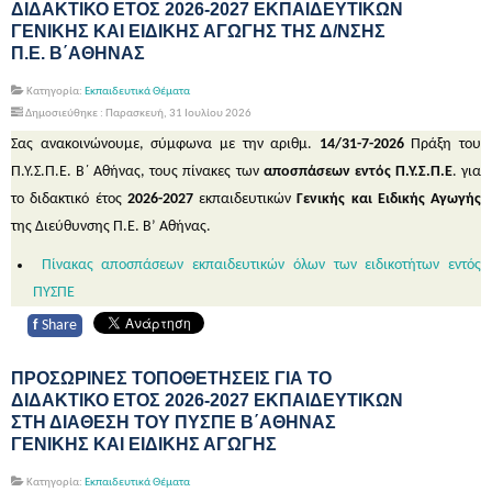
ΔΙΔΑΚΤΙΚΟ ΕΤΟΣ 2026-2027 ΕΚΠΑΙΔΕΥΤΙΚΩΝ
ΓΕΝΙΚΗΣ ΚΑΙ ΕΙΔΙΚΗΣ ΑΓΩΓΗΣ ΤΗΣ Δ/ΝΣΗΣ
Π.Ε. Β΄ΑΘΗΝΑΣ
Κατηγορία:
Εκπαιδευτικά Θέματα
Δημοσιεύθηκε : Παρασκευή, 31 Ιουλίου 2026
Σας ανακοινώνουμε, σύμφωνα με την αριθμ.
14/31-7-2026
Πράξη του
Π.Υ.Σ.Π.Ε. Β΄ Αθήνας, τους πίνακες των
αποσπάσεων εντός Π.Υ.Σ.Π.Ε
. για
το διδακτικό έτος
2026-2027
εκπαιδευτικών
Γενικής και Ειδικής Αγωγής
της Διεύθυνσης Π.Ε. Β’ Αθήνας.
Πίνακας αποσπάσεων εκπαιδευτικών όλων των ειδικοτήτων εντός
ΠΥΣΠΕ
f
Share
ΠΡΟΣΩΡΙΝΕΣ ΤΟΠΟΘΕΤΗΣΕΙΣ ΓΙΑ ΤΟ
ΔΙΔΑΚΤΙΚΟ ΕΤΟΣ 2026-2027 ΕΚΠΑΙΔΕΥΤΙΚΩΝ
ΣΤΗ ΔΙΑΘΕΣΗ ΤΟΥ ΠΥΣΠΕ Β΄ΑΘΗΝΑΣ
ΓΕΝΙΚΗΣ ΚΑΙ ΕΙΔΙΚΗΣ ΑΓΩΓΗΣ
Κατηγορία:
Εκπαιδευτικά Θέματα