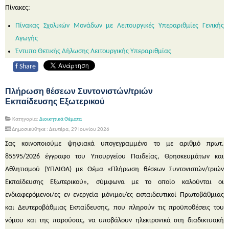
Πίνακες:
Πίνακας Σχολικών Μονάδων με Λειτουργικές Υπεραριθμίες Γενικής
Αγωγής
Έντυπο
Θετικής Δήλωσης
Λειτουργικής
Υπεραριθμίας
f
Share
Πλήρωση θέσεων Συντονιστών/τριών
Εκπαίδευσης Εξωτερικού
Κατηγορία:
Διοικητικά Θέματα
Δημοσιεύθηκε : Δευτέρα, 29 Ιουνίου 2026
Σας κοινοποιούμε ψηφιακά υπογεγραμμένο το με αριθμό πρωτ.
85595/2026 έγγραφο του Υπουργείου Παιδείας, Θρησκευμάτων και
Αθλητισμού (ΥΠΑΙΘΑ) με Θέμα «Πλήρωση θέσεων Συντονιστών/τριών
Εκπαίδευσης Εξωτερικού», σύμφωνα με το οποίο καλούνται οι
ενδιαφερόμενοι/ες εν ενεργεία μόνιμοι/ες εκπαιδευτικοί Πρωτοβάθμιας
και Δευτεροβάθμιας Εκπαίδευσης, που πληρούν τις προϋποθέσεις του
νόμου και της παρούσας, να υποβάλουν ηλεκτρονικά στη διαδικτυακή