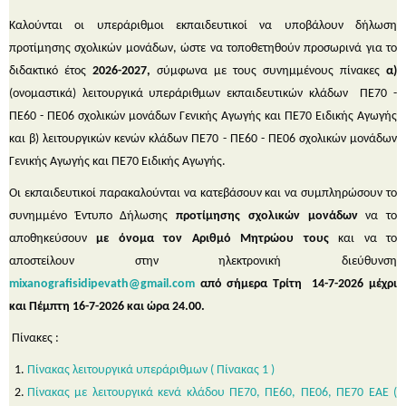
Καλούνται οι υπεράριθμοι εκπαιδευτικοί να υποβάλουν δήλωση
προτίμησης σχολικών μονάδων, ώστε να τοποθετηθούν προσωρινά για το
διδακτικό έτος
2026-2027,
σύμφωνα με τους συνημμένους πίνακες
α)
(ονομαστικά) λειτουργικά υπεράριθμων εκπαιδευτικών κλάδων
ΠΕ70 -
ΠΕ60 - ΠΕ06 σχολικών μονάδων Γενικής Αγωγής και ΠΕ70 Ειδικής Αγωγής
και β) λειτουργικών κενών κλάδων ΠΕ70 - ΠΕ60 - ΠΕ06 σχολικών μονάδων
Γενικής Αγωγής και ΠΕ70 Ειδικής Αγωγής.
Οι εκπαιδευτικοί παρακαλούνται να κατεβάσουν και να συμπληρώσουν το
συνημμένο Έντυπο Δήλωσης
προτίμησης σχολικών μονάδων
να το
αποθηκεύσουν
με όνομα τον Αριθμό Μητρώου τους
και να το
αποστείλουν στην ηλεκτρονική διεύθυνση
mixanografisidipevath@
gmail.
com
από σήμερα Τρίτη 14-7-2026 μέχρι
και Πέμπτη 16-7-2026 και ώρα 24.00.
Πίνακες :
Πίνακας λειτουργικά υπεράριθμων ( Πίνακας 1 )
Πίνακας με λειτουργικά κενά κλάδου ΠΕ70, ΠΕ60, ΠΕ06, ΠΕ70 ΕΑΕ (