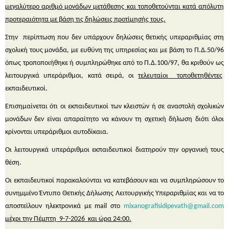
μεγαλύτερο αριθμό μονάδων μετάθεσης
και τοποθετούνται κατά απόλυτη
προτεραιότητα με βάση τις δηλώσεις προτίμησής τους.
Στην περίπτωση που δεν υπάρχουν δηλώσεις θετικής υπεραριθμίας στη
σχολική τους μονάδα, με ευθύνη της υπηρεσίας και με βάση το Π.Δ.50/96
όπως τροποποιήθηκε ή συμπληρώθηκε από το Π.Δ.100/97, θα κριθούν ως
λειτουργικά υπεράριθμοι, κατά σειρά, οι
τελευταίοι τοποθετηθέντες
εκπαιδευτικοί.
Επισημαίνεται ότι οι εκπαιδευτικοί των κλειστών ή σε αναστολή σχολικών
μονάδων δεν είναι απαραίτητο να κάνουν τη σχετική δήλωση διότι όλοι
κρίνονται υπεράριθμοι αυτοδίκαια.
Οι λειτουργικά υπεράριθμοι εκπαιδευτικοί διατηρούν την οργανική τους
θέση.
Οι εκπαιδευτικοί παρακαλούνται να κατεβάσουν και να συμπληρώσουν το
συνημμένο Έντυπο Θετικής Δήλωσης
Λειτουργικής
Υπεραριθμίας και να το
αποστείλουν ηλεκτρονικά με
mail
στο
mixanografisidipevath
@
gmail
.
com
μέχρι την Πέμπτη 9-7-2026 και ώρα 24:00.