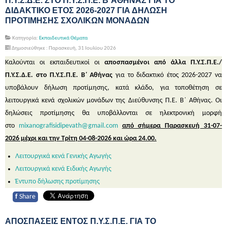
Π.Υ.Σ.Δ.Ε. ΣΤΟ Π.Υ.Σ.Π.Ε. Β΄ΑΘΗΝΑΣ ΓΙΑ ΤΟ
ΔΙΔΑΚΤΙΚΟ ΕΤΟΣ 2026-2027 ΓΙΑ ΔΗΛΩΣΗ
ΠΡΟΤΙΜΗΣΗΣ ΣΧΟΛΙΚΩΝ ΜΟΝΑΔΩΝ
Κατηγορία:
Εκπαιδευτικά Θέματα
Δημοσιεύθηκε : Παρασκευή, 31 Ιουλίου 2026
Καλούνται οι εκπαιδευτικοί οι
αποσπασμένοι από άλλα Π.Υ.Σ.Π.Ε./
Π.Υ.Σ.Δ.Ε. στο Π.Υ.Σ.Π.Ε. Β΄ Αθήνας
για το διδακτικό έτος 2026-2027 να
υποβάλουν δήλωση προτίμησης, κατά κλάδο, για τοποθέτηση σε
λειτουργικά κενά σχολικών μονάδων της Διεύθυνσης Π.Ε. Β΄ Αθήνας. Οι
δηλώσεις προτίμησης θα υποβάλλονται σε ηλεκτρονική μορφή
στο
mixanografisidipevath@gmail.com
από σήμερα Παρασκευή 31-07-
2026 μέχρι και την Τρίτη 04-08-2026 και ώρα 24.00.
Λειτουργικά κενά Γενικής Αγωγής
Λειτουργικά κενά Ειδικής Αγωγής
Έντυπο δήλωσης προτίμησης
f
Share
ΑΠΟΣΠΑΣΕΙΣ ΕΝΤΟΣ Π.Υ.Σ.Π.Ε. ΓΙΑ ΤΟ