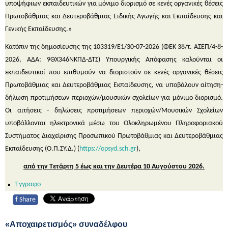
υποψήφιων εκπαιδευτικών για μόνιμο διορισμό σε κενές οργανικές θέσεις
Πρωτοβάθμιας και Δευτεροβάθμιας Ειδικής Αγωγής και Εκπαίδευσης και
Γενικής Εκπαίδευσης.»
Κατόπιν της δημοσίευσης της 103319/Ε1/30-07-2026 (ΦΕΚ 38/τ. ΑΣΕΠ/4-8-
2026, ΑΔΑ: 9ΘΧ346ΝΚΠΔ-ΔΤΣ) Υπουργικής Απόφασης καλούνται οι
εκπαιδευτικοί που επιθυμούν να διοριστούν σε κενές οργανικές θέσεις
Πρωτοβάθμιας και Δευτεροβάθμιας Εκπαίδευσης, να υποβάλουν αίτηση-
δήλωση προτιμήσεων περιοχών/μουσικών σχολείων για μόνιμο διορισμό.
Οι αιτήσεις - δηλώσεις προτιμήσεων περιοχών/Μουσικών Σχολείων
υποβάλλονται ηλεκτρονικά μέσω του Ολοκληρωμένου Πληροφοριακού
Συστήματος Διαχείρισης Προσωπικού Πρωτοβάθμιας και Δευτεροβάθμιας
Εκπαίδευσης (Ο.Π.ΣΥ.Δ.) (
https://opsyd.sch.gr
),
από την Τετάρτη 5 έως και την Δευτέρα 10 Αυγούστου 2026.
Έγγραφο
f
Share
«Αποχαιρετισμός» συναδέλφου