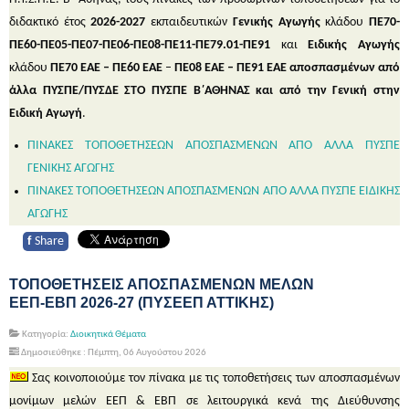
διδακτικό έτος
2026-2027
εκπαιδευτικών
Γενικής Αγωγής
κλάδου
ΠΕ70-
ΠΕ60-ΠΕ05-ΠΕ07-ΠΕ06-ΠΕ08-ΠΕ11-ΠΕ79.01-ΠΕ91
και
Ειδικής Αγωγής
κλάδου
ΠΕ70 ΕΑΕ – ΠΕ60 ΕΑΕ
–
ΠΕ08 ΕΑΕ – ΠΕ91 ΕΑΕ
αποσπασμένων από
άλλα ΠΥΣΠΕ/ΠΥΣΔΕ ΣΤΟ ΠΥΣΠΕ Β΄ΑΘΗΝΑΣ και από την Γενική στην
Ειδική Αγωγή
.
ΠΙΝΑΚΕΣ ΤΟΠΟΘΕΤΗΣΕΩΝ ΑΠΟΣΠΑΣΜΕΝΩΝ ΑΠΟ ΑΛΛΑ ΠΥΣΠΕ
ΓΕΝΙΚΗΣ ΑΓΩΓΗΣ
ΠΙΝΑΚΕΣ ΤΟΠΟΘΕΤΗΣΕΩΝ ΑΠΟΣΠΑΣΜΕΝΩΝ ΑΠΟ ΑΛΛΑ ΠΥΣΠΕ ΕΙΔΙΚΗΣ
ΑΓΩΓΗΣ
f
Share
ΤΟΠΟΘΕΤΗΣΕΙΣ ΑΠΟΣΠΑΣΜΕΝΩΝ ΜΕΛΩΝ
ΕΕΠ-ΕΒΠ 2026-27 (ΠΥΣΕΕΠ ΑΤΤΙΚΗΣ)
Κατηγορία:
Διοικητικά Θέματα
Δημοσιεύθηκε : Πέμπτη, 06 Αυγούστου 2026
Σας κοινοποιούμε τον πίνακα με τις τοποθετήσεις των αποσπασμένων
μονίμων μελών ΕΕΠ & ΕΒΠ σε λειτουργικά κενά της Διεύθυνσης