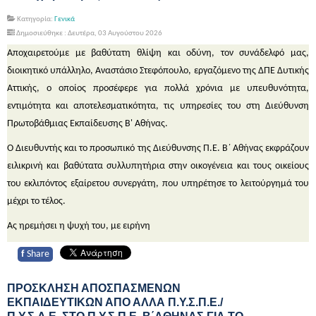
Κατηγορία:
Γενικά
Δημοσιεύθηκε : Δευτέρα, 03 Αυγούστου 2026
Αποχαιρετούμε με βαθύτατη θλίψη και οδύνη, τον συνάδελφό μας,
διοικητικό υπάλληλο, Αναστάσιο Στεφόπουλο, εργαζόμενο της ΔΠΕ Δυτικής
Αττικής, ο οποίος προσέφερε για πολλά χρόνια με υπευθυνότητα,
εντιμότητα και αποτελεσματικότητα, τις υπηρεσίες του στη Διεύθυνση
Πρωτοβάθμιας Εκπαίδευσης Β' Αθήνας.
Ο Διευθυντής και το προσωπικό της Διεύθυνσης Π.Ε. Β΄ Αθήνας εκφράζουν
ειλικρινή και βαθύτατα συλλυπητήρια στην οικογένεια και τους οικείους
του εκλιπόντος εξαίρετου συνεργάτη, που υπηρέτησε το λειτούργημά του
μέχρι το τέλος.
Ας ηρεμήσει η ψυχή του, με ειρήνη
f
Share
ΠΡΟΣΚΛΗΣΗ ΑΠΟΣΠΑΣΜΕΝΩΝ
ΕΚΠΑΙΔΕΥΤΙΚΩΝ ΑΠΟ ΑΛΛΑ Π.Υ.Σ.Π.Ε./