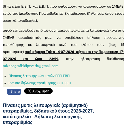
β) τα μέλη Ε.Ε.Π. και Ε.Β.Π. που επιθυμούν, να αποσπαστούν σε ΣΜΕΑΕ
εντός της Διεύθυνσης Πρωτοβάθμιας Εκπαίδευσης Β' Αθήνας, όπου έχουν
οριστικά τοποθετηθεί,
αφού ενημερωθούν από τον συνημμένο πίνακα με τα λειτουργικά κενά στις
ΣΜΕΑΕ αρμοδιότητάς μας, να υποβάλουν δήλωση προσωρινής
τοποθέτησης σε λειτουργικά κενά του κλάδου τους (έως 15
προτιμήσεις)
από σήμερα Τρίτη 14-07-2026 μέχρι και την Παρασκευή 17-
07-2026 και ώρα 23:59
, στην ηλεκτρονική διεύθυνση
mixanografisidipevath@gmail.com
Πίνακας λειτουργικών κενών ΕΕΠ-ΕΒΠ
Έντυπο δήλωσης προτίμησης ΕΕΠ-ΕΒΠ
f
Share
Πίνακες με τις λειτουργικές (αριθμητικά)
υπεραριθμίες, διδακτικού έτους 2026-2027,
κατά σχολείο - Δήλωση λειτουργικής
υπεραριθμίας