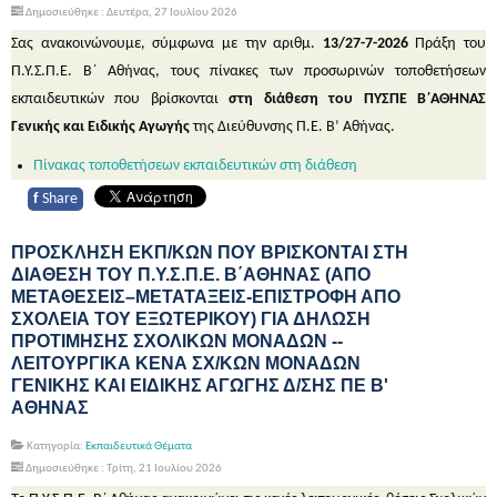
Δημοσιεύθηκε : Δευτέρα, 27 Ιουλίου 2026
Σας ανακοινώνουμε, σύμφωνα με την αριθμ.
13/27-7-2026
Πράξη του
Π.Υ.Σ.Π.Ε. Β΄ Αθήνας, τους πίνακες των προσωρινών τοποθετήσεων
εκπαιδευτικών που βρίσκονται
στη διάθεση του ΠΥΣΠΕ Β΄ΑΘΗΝΑΣ
Γενικής και Ειδικής Αγωγής
της Διεύθυνσης Π.Ε. Β’ Αθήνας.
Πίνακας τοποθετήσεων εκπαιδευτικών στη διάθεση
f
Share
ΠΡΟΣΚΛΗΣΗ ΕΚΠ/ΚΩΝ ΠΟΥ ΒΡΙΣΚΟΝΤΑΙ ΣΤΗ
ΔΙΑΘΕΣΗ ΤΟΥ Π.Υ.Σ.Π.Ε. Β΄ΑΘΗΝΑΣ (ΑΠΟ
ΜΕΤΑΘΕΣΕΙΣ–ΜΕΤΑΤΑΞΕΙΣ-ΕΠΙΣΤΡΟΦΗ ΑΠΟ
ΣΧΟΛΕΙΑ ΤΟΥ ΕΞΩΤΕΡΙΚΟΥ) ΓΙΑ ΔΗΛΩΣΗ
ΠΡΟΤΙΜΗΣΗΣ ΣΧΟΛΙΚΩΝ ΜΟΝΑΔΩΝ --
ΛΕΙΤΟΥΡΓΙΚΑ ΚΕΝΑ ΣΧ/ΚΩΝ ΜΟΝΑΔΩΝ
ΓΕΝΙΚΗΣ ΚΑΙ ΕΙΔΙΚΗΣ ΑΓΩΓΗΣ Δ/ΣΗΣ ΠΕ Β'
ΑΘΗΝΑΣ
Κατηγορία:
Εκπαιδευτικά Θέματα
Δημοσιεύθηκε : Τρίτη, 21 Ιουλίου 2026