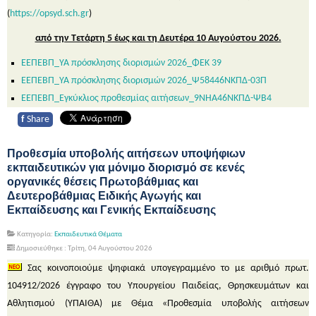
(
https://opsyd.sch.gr
)
από την Τετάρτη 5 έως και τη Δευτέρα 10 Αυγούστου 2026.
ΕΕΠΕΒΠ_ΥΑ πρόσκλησης διορισμών 2026_ΦΕΚ 39
ΕΕΠΕΒΠ_ΥΑ πρόσκλησης διορισμών 2026_Ψ58446ΝΚΠΔ-03Π
ΕΕΠΕΒΠ_Εγκύκλιος προθεσμίας αιτήσεων_9ΝΗΑ46ΝΚΠΔ-ΨΒ4
f
Share
Προθεσμία υποβολής αιτήσεων υποψήφιων
εκπαιδευτικών για μόνιμο διορισμό σε κενές
οργανικές θέσεις Πρωτοβάθμιας και
Δευτεροβάθμιας Ειδικής Αγωγής και
Εκπαίδευσης και Γενικής Εκπαίδευσης
Κατηγορία:
Εκπαιδευτικά Θέματα
Δημοσιεύθηκε : Τρίτη, 04 Αυγούστου 2026
Σας κοινοποιούμε ψηφιακά υπογεγραμμένο το με αριθμό πρωτ.
104912/2026 έγγραφο του Υπουργείου Παιδείας, Θρησκευμάτων και
Αθλητισμού (ΥΠΑΙΘΑ) με Θέμα «Προθεσμία υποβολής αιτήσεων