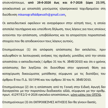
επισυνάπτουμε,
από 26-6-2026 έως και 6-7-2026 (ώρα 23.59),
αποκλειστικά με αποστολή μηνύματος ηλεκτρονικού ταχυδρομείου στη
διεύθυνση
mixanografisidipevath
@
gmail
.
com
.
Οι εκπαιδευτικοί οφείλουν να αναγράφουν στην αίτησή τους, η οποία
αποτελεί ταυτόχρονα και υπεύθυνη δήλωση, τους λόγους για τους οποίους
αιτούνται την απόσπαση, υποβάλλοντας και τα απαραίτητα παραστατικά
στοιχεία που θα αποδεικνύουν τους λόγους αυτούς.
Επισημαίνουμε
(1)
ότι απόφαση απόσπασης δεν εκτελείται, πριν
καλυφθούν οι λειτουργικές ανάγκες της σχολικής μονάδας από την οποία
αποσπάται ο εκπαιδευτικός ( άρθρο 31 του Ν. 3848/2010) και ότι ο χρόνος
απόσπασης δεν λογίζεται ότι διανύθηκε στην οργανική θέση για
κατοχύρωση δικαιώματος μετάθεσης σύμφωνα με τις διατάξεις του
άρθρου 8 του Π.Δ. 50/1996 και του άρθρου 30 του Ν. 3848/2010.
Επισημαίνουμε (2) ότι η απόσπαση από τη Γενική στην Ειδική Αγωγή δεν
διενεργείται με την παραπάνω διαδικασία αλλά, σύμφωνα με την αριθμ.
πρωτ. 41297/Ε2/2-4-2026 εγκύκλιο αποσπάσεων,
μόνο μέσω του ΟΠΣΥΔ
.
Επισημαίνουμε
(3)
ότι ΕΚΠΡΌΘΕΣΜΕΣ ΑΙΤΗΣΕΙΣ δεν θα γίνουν δεκτές.