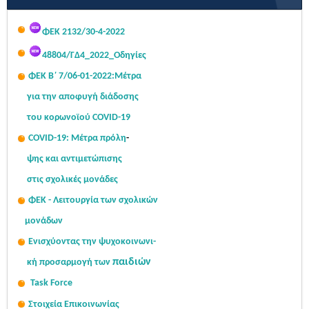
Σας κοινοποιούμε τον πίνακα με τις τοποθετήσεις των
ΦΕΚ 2132/30-4-2022
αποσπασμένων μονίμων...
Read More...
48804/ΓΔ4_2022_Οδηγίες
ΦΕΚ Β΄ 7/06-01-2022:Μ
έτρα
για την αποφυγή διάδοσης
του κορωνοϊού COVID-19
COVID-19: Μέτρα πρόλη
-
ψης
και αντιμετώπισης
στις σχολι
κές μονάδες
ΦΕΚ - Λειτουργία των σχολικών
μονάδων
Ενισχύοντας την ψυχοκοινω
νι-
παιδιών
κή
προσαρμογή των
Task Force
Στοιχεία Επικοινωνίας