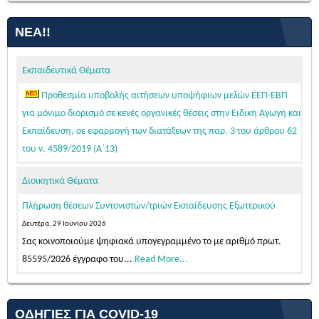
ΝΈΑ!!
Εκπαιδευτικά Θέματα
Προθεσμία υποβολής αιτήσεων υποψήφιων μελών ΕΕΠ-ΕΒΠ
για μόνιμο διορισμό σε κενές οργανικές θέσεις στην Ειδική Αγωγή και
Εκπαίδευση, σε εφαρμογή των διατάξεων της παρ. 3 του άρθρου 62
του ν. 4589/2019 (Α΄13)
Τετάρτη, 05 Αυγούστου 2026
Διοικητικά Θέματα
Κατόπιν της δημοσίευσης της 103542/Ε4/31-07-2026 (ΦΕΚ 39/τ.
ΑΣΕΠ/04-08-2026 – ΑΔΑ: Ψ58446ΝΚΠΔ-03Π)...
Read More...
Πλήρωση θέσεων Συντονιστών/τριών Εκπαίδευσης Εξωτερικού
ΠΡΟΣΩΡΙΝΕΣ ΤΟΠΟΘΕΤΗΣΕΙΣ ΓΙΑ ΤΟ ΔΙΔΑΚΤΙΚΟ ΕΤΟΣ 2026-2027
Δευτέρα, 29 Ιουνίου 2026
ΕΚΠΑΙΔΕΥΤΙΚΩΝ ΓΕΝΙΚΗΣ ΚΑΙ ΕΙΔΙΚΗΣ ΑΓΩΓΗΣ ΑΠΟΣΠΑΣΜΕΝΩΝ
Σας κοινοποιούμε ψηφιακά υπογεγραμμένο το με αριθμό πρωτ.
ΑΠΟ ΑΛΛΑ ΠΥΣΠΕ/ΠΥΣΔΕ ΣΤΟ ΠΥΣΠΕ Β΄ΑΘΗΝΑΣ
85595/2026 έγγραφο του...
Read More...
Παρασκευή, 07 Αυγούστου 2026
ΤΟΠΟΘΕΤΗΣΕΙΣ ΑΠΟΣΠΑΣΜΕΝΩΝ ΜΕΛΩΝ ΕΕΠ-ΕΒΠ 2026-27
Σας ανακοινώνουμε, σύμφωνα με την αριθμ. 15/7-8-2026 Πράξη
(ΠΥΣΕΕΠ ΑΤΤΙΚΗΣ)
του Π.Υ.Σ.Π.Ε. Β΄ Αθήνας,...
Read More...
ΟΔΗΓΊΕΣ ΓΙΑ COVID-19
Πέμπτη, 06 Αυγούστου 2026