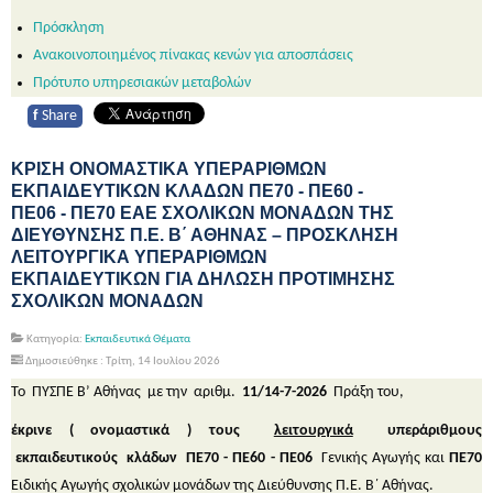
Πρόσκληση
Ανακοινοποιημένος πίνακας κενών για αποσπάσεις
Πρότυπο υπηρεσιακών μεταβολών
f
Share
ΚΡΙΣΗ ΟΝΟΜΑΣΤΙΚΑ ΥΠΕΡΑΡΙΘΜΩΝ
ΕΚΠΑΙΔΕΥΤΙΚΩΝ ΚΛΑΔΩΝ ΠΕ70 - ΠΕ60 -
ΠΕ06 - ΠΕ70 ΕΑΕ ΣΧΟΛΙΚΩΝ ΜΟΝΑΔΩΝ ΤΗΣ
ΔΙΕΥΘΥΝΣΗΣ Π.Ε. Β΄ ΑΘΗΝΑΣ – ΠΡΟΣΚΛΗΣΗ
ΛΕΙΤΟΥΡΓΙΚΑ ΥΠΕΡΑΡΙΘΜΩΝ
ΕΚΠΑΙΔΕΥΤΙΚΩΝ ΓΙΑ ΔΗΛΩΣΗ ΠΡΟΤΙΜΗΣΗΣ
ΣΧΟΛΙΚΩΝ ΜΟΝΑΔΩΝ
Κατηγορία:
Εκπαιδευτικά Θέματα
Δημοσιεύθηκε : Τρίτη, 14 Ιουλίου 2026
Το ΠΥΣΠΕ Β’ Αθήνας με την αριθμ.
11/14-7-2026
Πράξη του,
έκρινε ( ονομαστικά ) τους
λειτουργικά
υπεράριθμους
εκπαιδευτικούς κλάδων ΠΕ70 - ΠΕ60 - ΠΕ06
Γενικής Αγωγής και
ΠΕ70
Ειδικής Αγωγής σχολικών μονάδων της Διεύθυνσης Π.Ε. Β΄ Αθήνας.