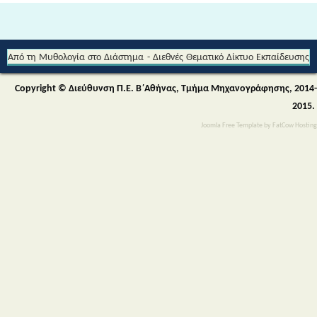
Από τη Μυθολογία στο Διάστημα - Διεθνές Θεματικό Δίκτυο Εκπαίδευσης
για την Αειφορία (Περιβαλλοντικής & Πολιτιστικής Εκπαίδευσης)
Copyright © Διεύθυνση Π.Ε. Β΄Αθήνας, Τμήμα Μηχανογράφησης, 2014-
2015.
Joomla Free Template
by
FatCow Hosting