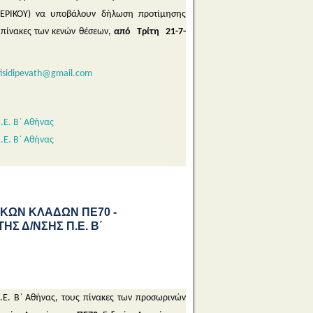
ΕΡΙΚΟΥ) να υποβάλουν δήλωση προτίμησης
πίνακες των κενών θέσεων,
από Τρίτη 21-7-
isidipevath@gmail.com
.Ε. Β΄ Αθήνας
.Ε. Β΄ Αθήνας
ΚΩΝ ΚΛΑΔΩΝ ΠΕ70 -
ΗΣ Δ/ΝΣΗΣ Π.Ε. Β΄
.Ε. Β΄ Αθήνας, τους πίνακες των προσωρινών