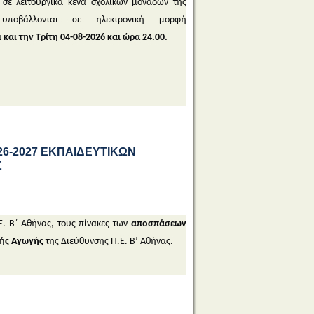
σε λειτουργικά κενά σχολικών μονάδων της
ποβάλλονται σε ηλεκτρονική μορφή
και την Τρίτη 04-08-2026 και ώρα 24.00.
026-2027 ΕΚΠΑΙΔΕΥΤΙΚΩΝ
Σ
Ε. Β΄ Αθήνας, τους πίνακες των
αποσπάσεων
κής Αγωγής
της Διεύθυνσης Π.Ε. Β’ Αθήνας.