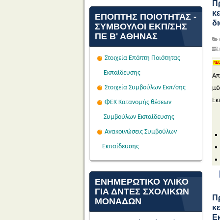
Π
κ
ΕΠΌΠΤΗΣ ΠΟΙΌΤΗΤΑΣ -
δι
ΣΎΜΒΟΥΛΟΙ ΕΚΠ/ΣΗΣ
ΠΕ Β' ΑΘΉΝΑΣ
Δ
Στοιχεία Επόπτη Ποιότητας
Εκπαίδευσης
Απ
Στοιχεία Συμβούλων Εκπ/σης
μέ
Εκ
ΦΕΚ Κατανομής θέσεων
Συμβούλων Εκπαίδευσης
Ανακοινώσεις Συμβούλων
Εκπαίδευσης
ΕΝΗΜΕΡΩΤΙΚΟ ΥΛΙΚΟ
ΓΙΑ ΔΝΤΕΣ ΣΧΟΛΙΚΩΝ
Προθεσμία υποβολής
Π
ΜΟΝΑΔΩΝ
κ
αιτήσεων υποψήφιων
Ε