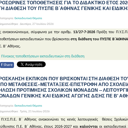
ΡΟΣΩΡΙΝΕΣ ΤΟΠΟΘΕΤΗΣΕΙΣ ΓΙΑ ΤΟ ΔΙΔΑΚΤΙΚΟ ΕΤΟΣ 202
ΤΗ ΔΙΑΘΕΣΗ ΤΟΥ ΠΥΣΠΕ Β΄ΑΘΗΝΑΣ ΓΕΝΙΚΗΣ ΚΑΙ ΕΙΔΙΚ
Κατηγορία:
Εκπαιδευτικά Θέματα
ημοσιεύθηκε : Δευτέρα, 27 Ιουλίου 2026
ς ανακοινώνουμε, σύμφωνα με την αριθμ.
13/27-7-2026
Πράξη του Π.Υ.Σ.Π
ποθετήσεων εκπαιδευτικών που βρίσκονται
στη διάθεση του ΠΥΣΠΕ Β΄ΑΘΗΝΑ
Ε. Β’ Αθήνας.
Πίνακας τοποθετήσεων εκπαιδευτικών στη διάθεση
f
Share
ΡΟΣΚΛΗΣΗ ΕΚΠ/ΚΩΝ ΠΟΥ ΒΡΙΣΚΟΝΤΑΙ ΣΤΗ ΔΙΑΘΕΣΗ ΤΟΥ 
ΑΠΟ ΜΕΤΑΘΕΣΕΙΣ–ΜΕΤΑΤΑΞΕΙΣ-ΕΠΙΣΤΡΟΦΗ ΑΠΟ ΣΧΟΛΕΙΑ
ΗΛΩΣΗ ΠΡΟΤΙΜΗΣΗΣ ΣΧΟΛΙΚΩΝ ΜΟΝΑΔΩΝ -- ΛΕΙΤΟΥΡΓΙ
ΟΝΑΔΩΝ ΓΕΝΙΚΗΣ ΚΑΙ ΕΙΔΙΚΗΣ ΑΓΩΓΗΣ Δ/ΣΗΣ ΠΕ Β' Α
Κατηγορία:
Εκπαιδευτικά Θέματα
ημοσιεύθηκε : Τρίτη, 21 Ιουλίου 2026
 Π.Υ.Σ.Π.Ε. Β΄ Αθήνας ανακοινώνει τις κενές λειτουργικές θέσεις Σχολι
εύθυνσης Π.Ε. Β΄ Αθήνας, έτους 2026-2027 και
καλούνται
οι εκπαιδευτικοί