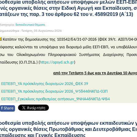
ροθεσμία υποβολής αιτήσεων υποψήφιων μελών ΕΕΠ-ΕΒΠ 
ενές οργανικές θέσεις στην Ειδική Αγωγή και Εκπαίδευση,
ατάξεων της παρ. 3 του άρθρου 62 του ν. 4589/2019 (Α΄13)
Κατηγορία:
Εκπαιδευτικά Θέματα
ημοσιεύθηκε : Τετάρτη, 05 Αυγούστου 2026
Κατόπιν της δημοσίευσης της 103542/Ε4/31-07-2026 (ΦΕΚ 39/τ. ΑΣΕΠ/04-
όφασης καλούνται τα υποψήφια για διορισμό μέλη ΕΕΠ-ΕΒΠ, να υποβάλλουν
σω του Ολοκληρωμένου Πληροφοριακού Συστήματος Διαχείρισης Προσ
παίδευσης (Ο.Π.ΣΥ.Δ.) (
https://opsyd.sch.gr
)
από την Τετάρτη 5 έως και τη Δευτέρα 10 Αυγ
ΕΕΠΕΒΠ_ΥΑ πρόσκλησης διορισμών 2026_ΦΕΚ 39
ΕΕΠΕΒΠ_ΥΑ πρόσκλησης διορισμών 2026_Ψ58446ΝΚΠΔ-03Π
ΕΕΠΕΒΠ_Εγκύκλιος προθεσμίας αιτήσεων_9ΝΗΑ46ΝΚΠΔ-ΨΒ4
f
Share
ροθεσμία υποβολής αιτήσεων υποψήφιων εκπαιδευτικών γι
ενές οργανικές θέσεις Πρωτοβάθμιας και Δευτεροβάθμιας Ει
κπαίδευσης και Γενικής Εκπαίδευσης