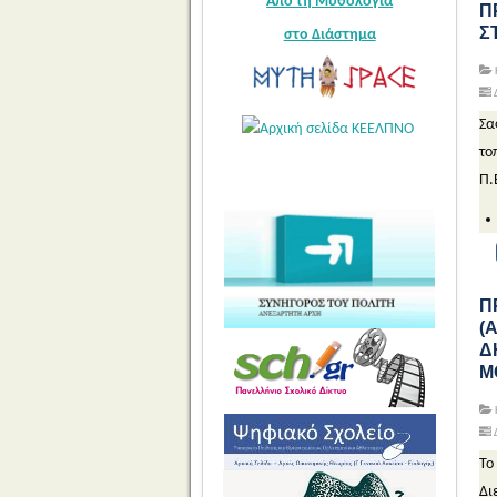
Από τη Μυθολογία
Π
Σ
στο Διάστημα
Δ
Σα
το
Π.
Π
(
Δ
Μ
Δ
Το
Δι