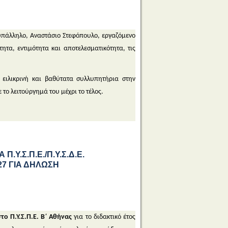
υπάλληλο, Αναστάσιο Στεφόπουλο, εργαζόμενο
ητα, εντιμότητα και αποτελεσματικότητα, τις
 ειλικρινή και βαθύτατα συλλυπητήρια στην
 το λειτούργημά του μέχρι το τέλος.
.Σ.Π.Ε./Π.Υ.Σ.Δ.Ε.
027 ΓΙΑ ΔΗΛΩΣΗ
το Π.Υ.Σ.Π.Ε. Β΄ Αθήνας
για το διδακτικό έτος