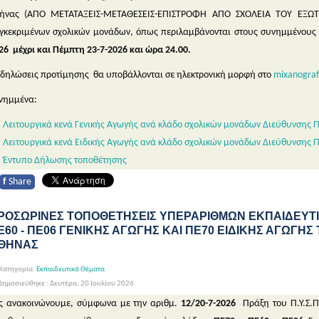
ήνας (ΑΠΟ ΜΕΤΑΤΑΞΕΙΣ-ΜΕΤΑΘΕΣΕΙΣ-ΕΠΙΣΤΡΟΦΗ ΑΠΟ ΣΧΟΛΕΙΑ ΤΟΥ ΕΞΩΤ
γκεκριμένων σχολικών μονάδων, όπως περιλαμβάνονται στους συνημμένους 
26 μέχρι και Πέμπτη 23-7-2026 και ώρα 24.00.
 δηλώσεις προτίμησης θα υποβάλλονται σε ηλεκτρονική μορφή στο
mixanograf
νημμένα:
Λειτουργικά κενά Γενικής Αγωγής ανά κλάδο σχολικών μονάδων Διεύθυνσης Π
Λειτουργικά κενά Ειδικής Αγωγής ανά κλάδο σχολικών μονάδων Διεύθυνσης Π
Έντυπο Δήλωσης τοποθέτησης
f
Share
ΡΟΣΩΡΙΝΕΣ ΤΟΠΟΘΕΤΗΣΕΙΣ ΥΠΕΡΑΡΙΘΜΩΝ ΕΚΠΑΙΔΕΥΤΙ
Ε60 - ΠΕ06 ΓΕΝΙΚΗΣ ΑΓΩΓΗΣ ΚΑΙ ΠΕ70 ΕΙΔΙΚΗΣ ΑΓΩΓΗΣ Τ
ΘΗΝΑΣ
Κατηγορία:
Εκπαιδευτικά Θέματα
ημοσιεύθηκε : Δευτέρα, 20 Ιουλίου 2026
ς ανακοινώνουμε, σύμφωνα με την αριθμ.
12/20-7-2026
Πράξη του Π.Υ.Σ.Π