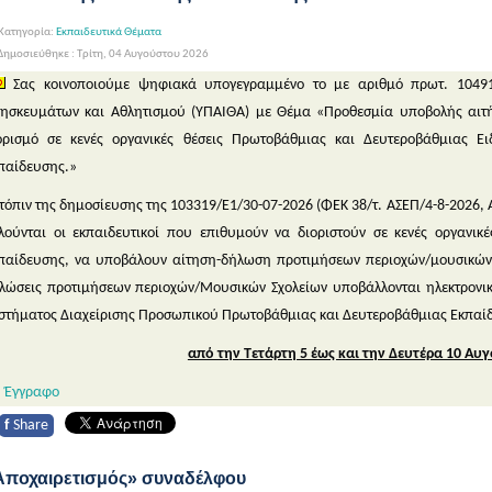
Κατηγορία:
Εκπαιδευτικά Θέματα
ημοσιεύθηκε : Τρίτη, 04 Αυγούστου 2026
Σας κοινοποιούμε ψηφιακά υπογεγραμμένο το με αριθμό πρωτ. 10491
ησκευμάτων και Αθλητισμού (ΥΠΑΙΘΑ) με Θέμα «Προθεσμία υποβολής αιτ
ορισμό σε κενές οργανικές θέσεις Πρωτοβάθμιας και Δευτεροβάθμιας Ει
παίδευσης.»
τόπιν της δημοσίευσης της 103319/Ε1/30-07-2026 (ΦΕΚ 38/τ. ΑΣΕΠ/4-8-2026
λούνται οι εκπαιδευτικοί που επιθυμούν να διοριστούν σε κενές οργανικ
παίδευσης, να υποβάλουν αίτηση-δήλωση προτιμήσεων περιοχών/μουσικών σ
λώσεις προτιμήσεων περιοχών/Μουσικών Σχολείων υποβάλλονται ηλεκτρον
στήματος Διαχείρισης Προσωπικού Πρωτοβάθμιας και Δευτεροβάθμιας Εκπαίδε
από την Τετάρτη 5 έως και την Δευτέρα 10 Αυ
Έγγραφο
f
Share
Αποχαιρετισμός» συναδέλφου