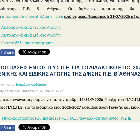
26-2027 να υποβάλουν δήλωση προτίμησης, κατά κλάδο, για τοποθέτηση 
ιεύθυνσης Π.Ε. Β΄ Αθήνας. Οι δηλώσεις προτίμησης θα υ
ο
mixanografisidipevath@gmail.com
από σήμερα Παρασκευή 31-07-2026 μέχρι 
Λειτουργικά κενά Γενικής Αγωγής
Λειτουργικά κενά Ειδικής Αγωγής
Έντυπο δήλωσης προτίμησης
f
Share
ΠΟΣΠΑΣΕΙΣ ΕΝΤΟΣ Π.Υ.Σ.Π.Ε. ΓΙΑ ΤΟ ΔΙΔΑΚΤΙΚΟ ΕΤΟΣ 2
ΕΝΙΚΗΣ ΚΑΙ ΕΙΔΙΚΗΣ ΑΓΩΓΗΣ ΤΗΣ Δ/ΝΣΗΣ Π.Ε. Β΄ΑΘΗΝΑ
Κατηγορία:
Εκπαιδευτικά Θέματα
ημοσιεύθηκε : Παρασκευή, 31 Ιουλίου 2026
ς ανακοινώνουμε, σύμφωνα με την αριθμ.
14/31-7-2026
Πράξη του Π.Υ.Σ.Π.
τός Π.Υ.Σ.Π.Ε
. για το διδακτικό έτος
2026-2027
εκπαιδευτικών
Γενικής και Ειδι
Πίνακας αποσπάσεων εκπαιδευτικών όλων των ειδικοτήτων εντός ΠΥΣΠΕ
f
Share