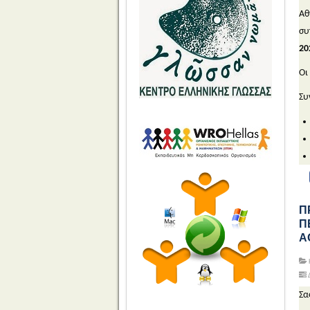
Αθ
συ
20
Οι
Συ
Π
Π
Α
Δ
Σα