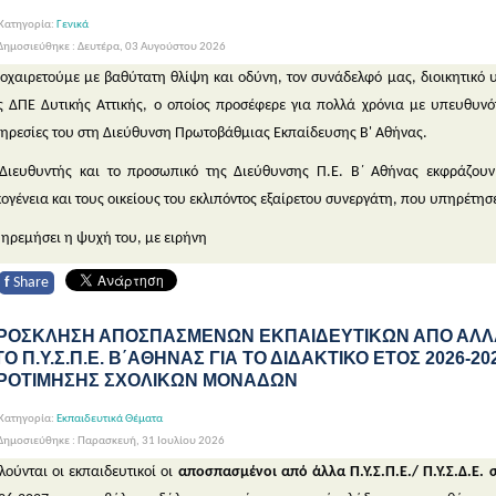
Κατηγορία:
Γενικά
ημοσιεύθηκε : Δευτέρα, 03 Αυγούστου 2026
οχαιρετούμε με βαθύτατη θλίψη και οδύνη, τον συνάδελφό μας, διοικητικό 
ς ΔΠΕ Δυτικής Αττικής, ο οποίος προσέφερε για πολλά χρόνια με υπευθυνότ
ηρεσίες του στη Διεύθυνση Πρωτοβάθμιας Εκπαίδευσης Β' Αθήνας.
Διευθυντής και το προσωπικό της Διεύθυνσης Π.Ε. Β΄ Αθήνας εκφράζουν
κογένεια και τους οικείους του εκλιπόντος εξαίρετου συνεργάτη, που υπηρέτησε
 ηρεμήσει η ψυχή του, με ειρήνη
f
Share
ΡΟΣΚΛΗΣΗ ΑΠΟΣΠΑΣΜΕΝΩΝ ΕΚΠΑΙΔΕΥΤΙΚΩΝ ΑΠΟ ΑΛΛΑ Π.Υ
ΤΟ Π.Υ.Σ.Π.Ε. Β΄ΑΘΗΝΑΣ ΓΙΑ ΤΟ ΔΙΔΑΚΤΙΚΟ ΕΤΟΣ 2026-2
ΡΟΤΙΜΗΣΗΣ ΣΧΟΛΙΚΩΝ ΜΟΝΑΔΩΝ
Κατηγορία:
Εκπαιδευτικά Θέματα
ημοσιεύθηκε : Παρασκευή, 31 Ιουλίου 2026
λούνται οι εκπαιδευτικοί οι
αποσπασμένοι από άλλα Π.Υ.Σ.Π.Ε./ Π.Υ.Σ.Δ.Ε. σ