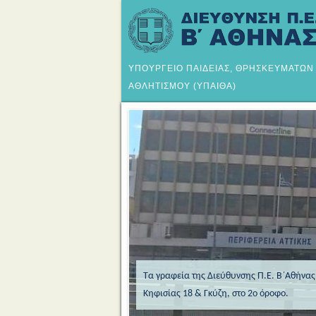
ΥΠΟΥΡΓΕΙΟ ΠΑΙΔΕΙΑΣ, ΘΡΗΣΚΕΥΜΑΤΩΝ
ΑΘΛΗΤΙΣΜΟΥ (ΥΠΑΙΘΑ)
Τα γραφεία της Διεύθυνσης Π.Ε. Β΄Αθήνα
Κηφισίας 18 & Γκύζη, στο 2ο όροφο.