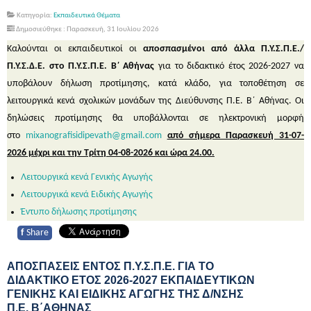
Κατηγορία:
Εκπαιδευτικά Θέματα
Δημοσιεύθηκε : Παρασκευή, 31 Ιουλίου 2026
Καλούνται οι εκπαιδευτικοί οι
αποσπασμένοι από άλλα Π.Υ.Σ.Π.Ε./
Π.Υ.Σ.Δ.Ε. στο Π.Υ.Σ.Π.Ε. Β΄ Αθήνας
για το διδακτικό έτος 2026-2027 να
υποβάλουν δήλωση προτίμησης, κατά κλάδο, για τοποθέτηση σε
λειτουργικά κενά σχολικών μονάδων της Διεύθυνσης Π.Ε. Β΄ Αθήνας. Οι
δηλώσεις προτίμησης θα υποβάλλονται σε ηλεκτρονική μορφή
στο
mixanografisidipevath@gmail.com
από σήμερα Παρασκευή 31-07-
2026 μέχρι και την Τρίτη 04-08-2026 και ώρα 24.00.
Λειτουργικά κενά Γενικής Αγωγής
Λειτουργικά κενά Ειδικής Αγωγής
Έντυπο δήλωσης προτίμησης
f
Share
ΑΠΟΣΠΑΣΕΙΣ ΕΝΤΟΣ Π.Υ.Σ.Π.Ε. ΓΙΑ ΤΟ
ΔΙΔΑΚΤΙΚΟ ΕΤΟΣ 2026-2027 ΕΚΠΑΙΔΕΥΤΙΚΩΝ
ΓΕΝΙΚΗΣ ΚΑΙ ΕΙΔΙΚΗΣ ΑΓΩΓΗΣ ΤΗΣ Δ/ΝΣΗΣ
Π.Ε. Β΄ΑΘΗΝΑΣ