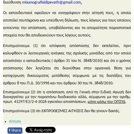
διεύθυνση
mixanografisidipevath
@
gmail
.
com
.
Οι εκπαιδευτικοί οφείλουν να αναγράφουν στην αίτησή τους, η οποία
αποτελεί ταυτόχρονα και υπεύθυνη δήλωση, τους λόγους για τους οποίους
αιτούνται την απόσπαση, υποβάλλοντας και τα απαραίτητα παραστατικά
στοιχεία που θα αποδεικνύουν τους λόγους αυτούς.
Επισημαίνουμε
(1)
ότι απόφαση απόσπασης δεν εκτελείται, πριν
καλυφθούν οι λειτουργικές ανάγκες της σχολικής μονάδας από την οποία
αποσπάται ο εκπαιδευτικός ( άρθρο 31 του Ν. 3848/2010) και ότι ο χρόνος
απόσπασης δεν λογίζεται ότι διανύθηκε στην οργανική θέση για
κατοχύρωση δικαιώματος μετάθεσης σύμφωνα με τις διατάξεις του
άρθρου 8 του Π.Δ. 50/1996 και του άρθρου 30 του Ν. 3848/2010.
Επισημαίνουμε (2) ότι η απόσπαση από τη Γενική στην Ειδική Αγωγή δεν
διενεργείται με την παραπάνω διαδικασία αλλά, σύμφωνα με την αριθμ.
πρωτ. 41297/Ε2/2-4-2026 εγκύκλιο αποσπάσεων,
μόνο μέσω του ΟΠΣΥΔ
.
Επισημαίνουμε
(3)
ότι ΕΚΠΡΌΘΕΣΜΕΣ ΑΙΤΗΣΕΙΣ δεν θα γίνουν δεκτές.
Αίτηση
f
Share