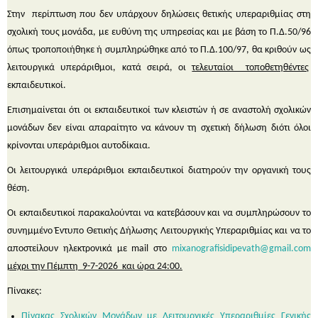
Στην περίπτωση που δεν υπάρχουν δηλώσεις θετικής υπεραριθμίας στη
σχολική τους μονάδα, με ευθύνη της υπηρεσίας και με βάση το Π.Δ.50/96
όπως τροποποιήθηκε ή συμπληρώθηκε από το Π.Δ.100/97, θα κριθούν ως
λειτουργικά υπεράριθμοι, κατά σειρά, οι
τελευταίοι τοποθετηθέντες
εκπαιδευτικοί.
Επισημαίνεται ότι οι εκπαιδευτικοί των κλειστών ή σε αναστολή σχολικών
μονάδων δεν είναι απαραίτητο να κάνουν τη σχετική δήλωση διότι όλοι
κρίνονται υπεράριθμοι αυτοδίκαια.
Οι λειτουργικά υπεράριθμοι εκπαιδευτικοί διατηρούν την οργανική τους
θέση.
Οι εκπαιδευτικοί παρακαλούνται να κατεβάσουν και να συμπληρώσουν το
συνημμένο Έντυπο Θετικής Δήλωσης
Λειτουργικής
Υπεραριθμίας και να το
αποστείλουν ηλεκτρονικά με
mail
στο
mixanografisidipevath
@
gmail
.
com
μέχρι την Πέμπτη 9-7-2026 και ώρα 24:00.
Πίνακες:
Πίνακας Σχολικών Μονάδων με Λειτουργικές Υπεραριθμίες Γενικής