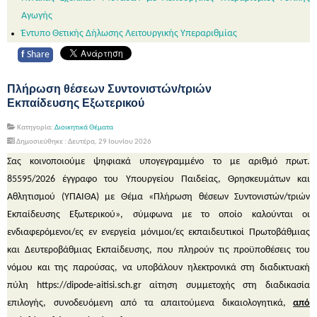
Αγωγής
Έντυπο
Θετικής Δήλωσης
Λειτουργικής
Υπεραριθμίας
f
Share
Πλήρωση θέσεων Συντονιστών/τριών
Εκπαίδευσης Εξωτερικού
Κατηγορία:
Διοικητικά Θέματα
Δημοσιεύθηκε : Δευτέρα, 29 Ιουνίου 2026
Σας κοινοποιούμε ψηφιακά υπογεγραμμένο το με αριθμό πρωτ.
85595/2026 έγγραφο του Υπουργείου Παιδείας, Θρησκευμάτων και
Αθλητισμού (ΥΠΑΙΘΑ) με Θέμα «Πλήρωση θέσεων Συντονιστών/τριών
Εκπαίδευσης Εξωτερικού», σύμφωνα με το οποίο καλούνται οι
ενδιαφερόμενοι/ες εν ενεργεία μόνιμοι/ες εκπαιδευτικοί Πρωτοβάθμιας
και Δευτεροβάθμιας Εκπαίδευσης, που πληρούν τις προϋποθέσεις του
νόμου και της παρούσας, να υποβάλουν ηλεκτρονικά στη διαδικτυακή
πύλη https://dipode-aitisi.sch.gr αίτηση συμμετοχής στη διαδικασία
επιλογής, συνοδευόμενη από τα απαιτούμενα δικαιολογητικά,
από