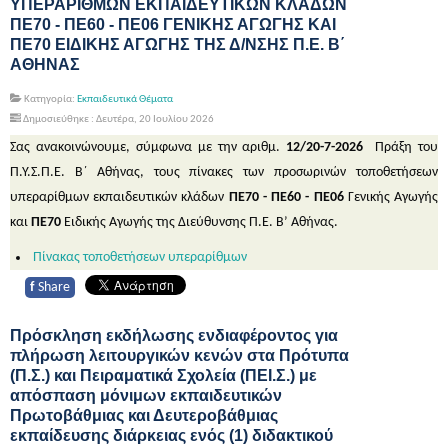
ΥΠΕΡΑΡΙΘΜΩΝ ΕΚΠΑΙΔΕΥΤΙΚΩΝ ΚΛΑΔΩΝ
ΠΕ70 - ΠΕ60 - ΠΕ06 ΓΕΝΙΚΗΣ ΑΓΩΓΗΣ ΚΑΙ
ΠΕ70 ΕΙΔΙΚΗΣ ΑΓΩΓΗΣ ΤΗΣ Δ/ΝΣΗΣ Π.Ε. Β΄
ΑΘΗΝΑΣ
Κατηγορία:
Εκπαιδευτικά Θέματα
Δημοσιεύθηκε : Δευτέρα, 20 Ιουλίου 2026
Σας ανακοινώνουμε, σύμφωνα με την αριθμ.
12/20-7-2026
Πράξη του
Π.Υ.Σ.Π.Ε. Β΄ Αθήνας, τους πίνακες των προσωρινών τοποθετήσεων
υπεραρίθμων εκπαιδευτικών κλάδων
ΠΕ70 - ΠΕ60 - ΠΕ06
Γενικής Αγωγής
και
ΠΕ70
Ειδικής Αγωγής της Διεύθυνσης Π.Ε. Β’ Αθήνας.
Πίνακας τοποθετήσεων υπεραρίθμων
f
Share
Πρόσκληση εκδήλωσης ενδιαφέροντος για
πλήρωση λειτουργικών κενών στα Πρότυπα
(Π.Σ.) και Πειραματικά Σχολεία (ΠΕΙ.Σ.) με
απόσπαση μόνιμων εκπαιδευτικών
Πρωτοβάθμιας και Δευτεροβάθμιας
εκπαίδευσης διάρκειας ενός (1) διδακτικού