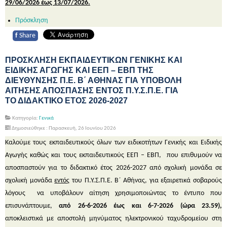
29/06/2026 έως 13/07/2026.
Πρόσκληση
f
Share
ΠΡΟΣΚΛΗΣΗ ΕΚΠΑΙΔΕΥΤΙΚΩΝ ΓΕΝΙΚΗΣ ΚΑΙ
ΕΙΔΙΚΗΣ ΑΓΩΓΗΣ ΚΑΙ ΕΕΠ – ΕΒΠ ΤΗΣ
ΔΙΕΥΘΥΝΣΗΣ Π.Ε. Β΄ ΑΘΗΝΑΣ ΓΙΑ ΥΠΟΒΟΛΗ
ΑΙΤΗΣΗΣ ΑΠΟΣΠΑΣΗΣ ΕΝΤΟΣ Π.Υ.Σ.Π.Ε. ΓΙΑ
ΤΟ ΔΙΔΑΚΤΙΚΟ ΕΤΟΣ 2026-2027
Κατηγορία:
Γενικά
Δημοσιεύθηκε : Παρασκευή, 26 Ιουνίου 2026
Καλούμε τους εκπαιδευτικούς όλων των ειδικοτήτων Γενικής και Ειδικής
Αγωγής καθώς και τους εκπαιδευτικούς ΕΕΠ – ΕΒΠ, που επιθυμούν να
αποσπαστούν για το
διδακτικό έτος 2026-2027
από σχολική μονάδα σε
σχολική μονάδα
εντός
του Π.Υ.Σ.Π.Ε. Β΄ Αθήνας,
για εξαιρετικά σοβαρούς
λόγους
να υποβάλουν αίτηση χρησιμοποιώντας το έντυπο που
επισυνάπτουμε,
από 26-6-2026 έως και 6-7-2026 (ώρα 23.59),
αποκλειστικά με αποστολή μηνύματος ηλεκτρονικού ταχυδρομείου στη