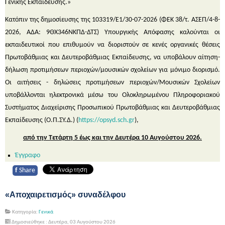
Γενικής Εκπαίδευσης.»
Κατόπιν της δημοσίευσης της 103319/Ε1/30-07-2026 (ΦΕΚ 38/τ. ΑΣΕΠ/4-8-
2026, ΑΔΑ: 9ΘΧ346ΝΚΠΔ-ΔΤΣ) Υπουργικής Απόφασης καλούνται οι
εκπαιδευτικοί που επιθυμούν να διοριστούν σε κενές οργανικές θέσεις
Πρωτοβάθμιας και Δευτεροβάθμιας Εκπαίδευσης, να υποβάλουν αίτηση-
δήλωση προτιμήσεων περιοχών/μουσικών σχολείων για μόνιμο διορισμό.
Οι αιτήσεις - δηλώσεις προτιμήσεων περιοχών/Μουσικών Σχολείων
υποβάλλονται ηλεκτρονικά μέσω του Ολοκληρωμένου Πληροφοριακού
Συστήματος Διαχείρισης Προσωπικού Πρωτοβάθμιας και Δευτεροβάθμιας
Εκπαίδευσης (Ο.Π.ΣΥ.Δ.) (
https://opsyd.sch.gr
),
από την Τετάρτη 5 έως και την Δευτέρα 10 Αυγούστου 2026.
Έγγραφο
f
Share
«Αποχαιρετισμός» συναδέλφου
Κατηγορία:
Γενικά
Δημοσιεύθηκε : Δευτέρα, 03 Αυγούστου 2026