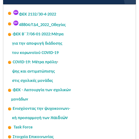
έτους 2026
Τρίτη, 07 Απριλίου 2026
ΦΕΚ 2132/30-4-2022
Προκειμένου να συντελεστούν οι προπαρασκευαστικές πράξεις για
48804/ΓΔ4_2022_Οδηγίες
την τοποθέτηση σε...
Read More...
ΦΕΚ Β΄ 7/06-01-2022:Μ
έτρα
για την αποφυγή διάδοσης
του κορωνοϊού COVID-19
COVID-19: Μέτρα πρόλη
-
ψης
και αντιμετώπισης
στις σχολι
κές μονάδες
ΦΕΚ - Λειτουργία των σχολικών
μονάδων
Ενισχύοντας την ψυχοκοινω
νι-
παιδιών
κή
προσαρμογή των
Task Force
Στοιχεία Επικοινωνίας