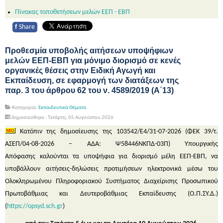
Πίνακας τοποθετήσεων μελών ΕΕΠ - ΕΒΠ
f
Share
Προθεσμία υποβολής αιτήσεων υποψήφιων
μελών ΕΕΠ-ΕΒΠ για μόνιμο διορισμό σε κενές
οργανικές θέσεις στην Ειδική Αγωγή και
Εκπαίδευση, σε εφαρμογή των διατάξεων της
παρ. 3 του άρθρου 62 του ν. 4589/2019 (Α΄13)
Κατηγορία:
Εκπαιδευτικά Θέματα
Δημοσιεύθηκε : Τετάρτη, 05 Αυγούστου 2026
Κατόπιν της δημοσίευσης της 103542/Ε4/31-07-2026 (ΦΕΚ 39/τ.
ΑΣΕΠ/04-08-2026 – ΑΔΑ: Ψ58446ΝΚΠΔ-03Π) Υπουργικής
Απόφασης καλούνται τα υποψήφια για διορισμό μέλη ΕΕΠ-ΕΒΠ, να
υποβάλλουν αιτήσεις-δηλώσεις προτιμήσεων ηλεκτρονικά μέσω του
Ολοκληρωμένου Πληροφοριακού Συστήματος Διαχείρισης Προσωπικού
Πρωτοβάθμιας και Δευτεροβάθμιας Εκπαίδευσης (Ο.Π.ΣΥ.Δ.)
(
https://opsyd.sch.gr
)