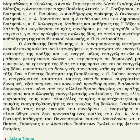
Μαραθώνος, κ. Κύριλλος, ο Αναπλ. Περιφερειακός Δ/ντής Εκπ/σης Αττι
Μάντζος, η Αντιπεριφερειάρχης Παιδείας Αττικής, κ. Ε. Πρεζεράκου, 
Βριλησσίων, κ. Ι. Πισιμίσης, ο Αντιδήμαρχος Διοίκησης & Οικονομ
Βριλησσίων, κ. Α. Χρηστάκης και η Διευθύντρια του 1
ου
Δημοτικού
Βριλησσίων, κ. Ε. Καλογεράκη. Μαθητές και μαθήτριες της Γ’ Τάξης 
Χαλανδρίου συγκίνησαν τους/τις συνέδρους με το τραγούδι «Πα
παγκάκι», για την πρόληψη της σχολικής βίας, το οποίο ερμηνεύτη
καθοδήγηση της εκπαιδευτικού Μουσικής, κ. Π. Νικολοπούλου.
Ο Διευθυντής Εκπαίδευσης, κ. Χ. Μπαμπαρούτσης επεσήμανε
εκπαιδευτικός καλείται να λειτουργήσει ως αναστοχαστικός επαγγελ
ερευνητής της πράξης και ως ενεργό μέλος επαγγελματικών κ
μάθησης μετατρέπεται ολοένα και περισσότερο σε δημιουργό μ
εμπειριών, σε ερευνητή της ίδιας του της πρακτικής και σε επαγγε
λαμβάνει ουσιαστικές παιδαγωγικές αποφάσεις καθημερινά μέσα στ
τάξη. Ενώ, ο Επόπτης Ποιότητας της Εκπαίδευσης, κ. Θ. Γούπος υπογρ
η επαγγελματική ταυτότητα του/της εκπαιδευτικού συγκροτείτ
δυναμική, εξελισσόμενη και κοινωνικά προσδιορισμένη διαδικασία
διαμορφώνεται μέσα από την αλληλεπίδραση θεωρίας και πράξης,
εμπειρίας και συλλογικής επαγγελματικής κουλτούρας. Επίσης, εξέ
ευχαριστίες τους προς όλους/όλες τους/τις συμμετέχοντες/συμμε
τους/τις εισηγητές/εισηγήτριες και τους/τις Συμβούλους Εκπαίδευ
συμβολή τους στην επιτυχία του συνεδρίου. Η εναρκτήρια σ
πλαισιώθηκε από δύο προσκεκλημένες ομιλίες του Δρ. Α. Μα
Ερευνητή-Καθηγητή του Πανεπιστημίου Δυτικής Μακεδονίας και τ
Παππά, Επόπτριας των Αρσακείων-Τοσίτσειων Σχολείων της Φιλεκπα
Εταιρίας.
Δελτίο Τύπου