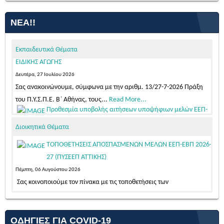
ΝΈΑ!!
Εκπαιδευτικά Θέματα
Προθεσμία υποβολής αιτήσεων υποψήφιων μελών ΕΕΠ-
ΕΒΠ για μόνιμο διορισμό σε κενές οργανικές θέσεις στην
Ειδική Αγωγή και Εκπαίδευση, σε εφαρμογή των διατάξεων της παρ.
3 του άρθρου 62 του ν. 4589/2019 (Α΄13)
Τετάρτη, 05 Αυγούστου 2026
Διοικητικά Θέματα
Κατόπιν της δημοσίευσης της 103542/Ε4/31-07-2026 (ΦΕΚ 39/τ.
ΑΣΕΠ/04-08-2026 – ΑΔΑ: Ψ58446ΝΚΠΔ-03Π)...
Read More...
ΤΟΠΟΘΕΤΗΣΕΙΣ ΑΠΟΣΠΑΣΜΕΝΩΝ ΜΕΛΩΝ ΕΕΠ-ΕΒΠ 2026-
ΠΡΟΣΩΡΙΝΕΣ ΤΟΠΟΘΕΤΗΣΕΙΣ ΓΙΑ ΤΟ ΔΙΔΑΚΤΙΚΟ ΕΤΟΣ 2026-2027
27 (ΠΥΣΕΕΠ ΑΤΤΙΚΗΣ)
ΕΚΠΑΙΔΕΥΤΙΚΩΝ ΣΤΗ ΔΙΑΘΕΣΗ ΤΟΥ ΠΥΣΠΕ Β΄ΑΘΗΝΑΣ ΓΕΝΙΚΗΣ ΚΑΙ
Πέμπτη, 06 Αυγούστου 2026
ΕΙΔΙΚΗΣ ΑΓΩΓΗΣ
Σας κοινοποιούμε τον πίνακα με τις τοποθετήσεις των
Δευτέρα, 27 Ιουλίου 2026
αποσπασμένων μονίμων...
Read More...
Σας ανακοινώνουμε, σύμφωνα με την αριθμ. 13/27-7-2026 Πράξη
Πρόσκληση για δήλωσης προτίμησης μελών ΕΕΠ/ΕΒΠ για
του Π.Υ.Σ.Π.Ε. Β΄ Αθήνας, τους...
Read More...
τοποθέτηση σε κενές οργανικές θέσεις των ΣΜΕΑΕ της ΔΠΕ Β' Αθήνας
ΟΔΗΓΊΕΣ ΓΙΑ COVID-19