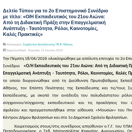
Δελτίο Τύπου για το 2ο Επιστημονικό Συνέδριο
με τίτλο: «Ο/Η Εκπαιδευτικός του 21ου Αιώνα:
Από τη Διδακτική Πράξη στην Επαγγελματική
Ανάπτυξη - Ταυτότητα, Ρόλοι, Καινοτομίες,
Καλές Πρακτικές»
Κατηγορία:
Σύμβουλοι Εκπαίδευσης ΠΕ Β' Αθήνας
Δημοσιεύθηκε : Κυριακή, 21 Ιουνίου 2026
Την Πέμπτη 18/06/2026 ολοκληρώθηκε με απόλυτη επιτυχία το
2ο Επ
Συνέδριο
«Ο/Η Εκπαιδευτικός του 21ου Αιώνα: Από τη Διδακτική Π
Επαγγελματική Ανάπτυξη - Ταυτότητα, Ρόλοι, Καινοτομίες, Καλές Π
το οποίο διοργανώθηκε από τη Διεύθυνση Πρωτοβάθμιας Εκπαί
Αθήνας, τον Επόπτη Ποιότητας της Εκπαίδευσης και τις/τους Σ
Εκπαίδευσης, με σκοπό την ανάδειξη του πολυδιάστατου ρόλο
σύγχρονου/σύγχρονης εκπαιδευτικού και τις προκλήσεις του 
σχολείου και πραγματοποιήθηκε στην αίθουσα «Μουσών» του Πν
Κέντρου Δήμου Βριλησσίων και στο 1
ο
Δημοτικό Σχολείο Βριλησσίων.
Χαιρετισμούς στους/στις συνέδρους απηύθυναν ο Γ.Γ. του Υ.ΠΑΙ.Θ
Παπαδομαρκάκης, ο Σεβ. Μητροπολίτης Κηφισίας, Αμαρουσίου, Ω