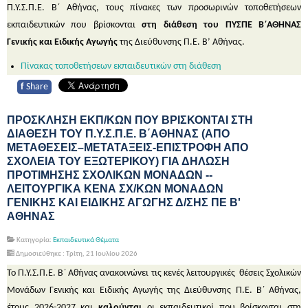
Π.Υ.Σ.Π.Ε. Β΄ Αθήνας, τους πίνακες των προσωρινών τοποθετήσεων
εκπαιδευτικών που βρίσκονται
στη διάθεση του ΠΥΣΠΕ Β΄ΑΘΗΝΑΣ
Γενικής και Ειδικής Αγωγής
της Διεύθυνσης Π.Ε. Β’ Αθήνας.
Πίνακας τοποθετήσεων εκπαιδευτικών στη διάθεση
f
Share
ΠΡΟΣΚΛΗΣΗ ΕΚΠ/ΚΩΝ ΠΟΥ ΒΡΙΣΚΟΝΤΑΙ ΣΤΗ
ΔΙΑΘΕΣΗ ΤΟΥ Π.Υ.Σ.Π.Ε. Β΄ΑΘΗΝΑΣ (ΑΠΟ
ΜΕΤΑΘΕΣΕΙΣ–ΜΕΤΑΤΑΞΕΙΣ-ΕΠΙΣΤΡΟΦΗ ΑΠΟ
ΣΧΟΛΕΙΑ ΤΟΥ ΕΞΩΤΕΡΙΚΟΥ) ΓΙΑ ΔΗΛΩΣΗ
ΠΡΟΤΙΜΗΣΗΣ ΣΧΟΛΙΚΩΝ ΜΟΝΑΔΩΝ --
ΛΕΙΤΟΥΡΓΙΚΑ ΚΕΝΑ ΣΧ/ΚΩΝ ΜΟΝΑΔΩΝ
ΓΕΝΙΚΗΣ ΚΑΙ ΕΙΔΙΚΗΣ ΑΓΩΓΗΣ Δ/ΣΗΣ ΠΕ Β'
ΑΘΗΝΑΣ
Κατηγορία:
Εκπαιδευτικά Θέματα
Δημοσιεύθηκε : Τρίτη, 21 Ιουλίου 2026
Το Π.Υ.Σ.Π.Ε. Β΄ Αθήνας ανακοινώνει τις κενές λειτουργικές θέσεις Σχολικών
Μονάδων Γενικής και Ειδικής Αγωγής της Διεύθυνσης Π.Ε. Β΄ Αθήνας,
έτους 2026-2027 και
καλούνται
οι εκπαιδευτικοί που βρίσκονται στη