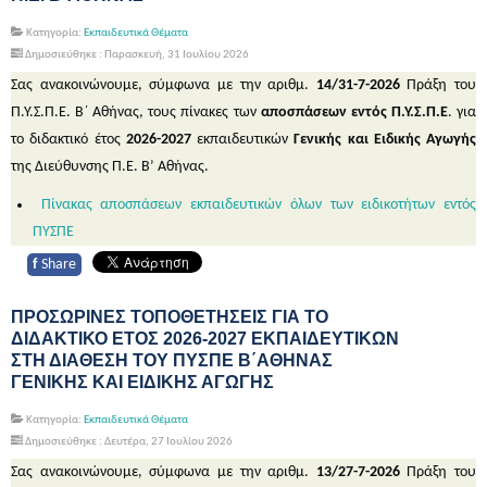
Κατηγορία:
Εκπαιδευτικά Θέματα
Δημοσιεύθηκε : Παρασκευή, 31 Ιουλίου 2026
Σας ανακοινώνουμε, σύμφωνα με την αριθμ.
14/31-7-2026
Πράξη του
Π.Υ.Σ.Π.Ε. Β΄ Αθήνας, τους πίνακες των
αποσπάσεων εντός Π.Υ.Σ.Π.Ε
. για
το διδακτικό έτος
2026-2027
εκπαιδευτικών
Γενικής και Ειδικής Αγωγής
της Διεύθυνσης Π.Ε. Β’ Αθήνας.
Πίνακας αποσπάσεων εκπαιδευτικών όλων των ειδικοτήτων εντός
ΠΥΣΠΕ
f
Share
ΠΡΟΣΩΡΙΝΕΣ ΤΟΠΟΘΕΤΗΣΕΙΣ ΓΙΑ ΤΟ
ΔΙΔΑΚΤΙΚΟ ΕΤΟΣ 2026-2027 ΕΚΠΑΙΔΕΥΤΙΚΩΝ
ΣΤΗ ΔΙΑΘΕΣΗ ΤΟΥ ΠΥΣΠΕ Β΄ΑΘΗΝΑΣ
ΓΕΝΙΚΗΣ ΚΑΙ ΕΙΔΙΚΗΣ ΑΓΩΓΗΣ
Κατηγορία:
Εκπαιδευτικά Θέματα
Δημοσιεύθηκε : Δευτέρα, 27 Ιουλίου 2026
Σας ανακοινώνουμε, σύμφωνα με την αριθμ.
13/27-7-2026
Πράξη του