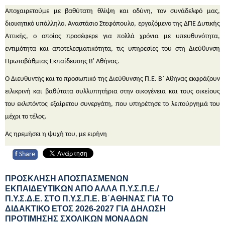
Αποχαιρετούμε με βαθύτατη θλίψη και οδύνη, τον συνάδελφό μας,
διοικητικό υπάλληλο, Αναστάσιο Στεφόπουλο, εργαζόμενο της ΔΠΕ Δυτικής
Αττικής, ο οποίος προσέφερε για πολλά χρόνια με υπευθυνότητα,
εντιμότητα και αποτελεσματικότητα, τις υπηρεσίες του στη Διεύθυνση
Πρωτοβάθμιας Εκπαίδευσης Β' Αθήνας.
Ο Διευθυντής και το προσωπικό της Διεύθυνσης Π.Ε. Β΄ Αθήνας εκφράζουν
ειλικρινή και βαθύτατα συλλυπητήρια στην οικογένεια και τους οικείους
του εκλιπόντος εξαίρετου συνεργάτη, που υπηρέτησε το λειτούργημά του
μέχρι το τέλος.
Ας ηρεμήσει η ψυχή του, με ειρήνη
f
Share
ΠΡΟΣΚΛΗΣΗ ΑΠΟΣΠΑΣΜΕΝΩΝ
ΕΚΠΑΙΔΕΥΤΙΚΩΝ ΑΠΟ ΑΛΛΑ Π.Υ.Σ.Π.Ε./
Π.Υ.Σ.Δ.Ε. ΣΤΟ Π.Υ.Σ.Π.Ε. Β΄ΑΘΗΝΑΣ ΓΙΑ ΤΟ
ΔΙΔΑΚΤΙΚΟ ΕΤΟΣ 2026-2027 ΓΙΑ ΔΗΛΩΣΗ
ΠΡΟΤΙΜΗΣΗΣ ΣΧΟΛΙΚΩΝ ΜΟΝΑΔΩΝ