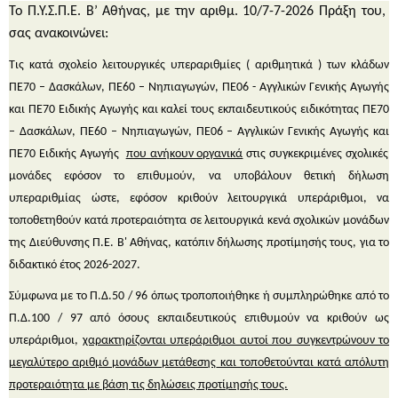
Το Π.Υ.Σ.Π.Ε.
Β’ Αθήνας,
με την αριθμ.
10/7-7-2026
Πράξη του,
σας ανακοινώνει:
Τις κατά σχολείο
λειτουργικές υπεραριθμίες
( αριθμητικά ) των κλάδων
ΠΕ70 –
Δασκάλων
, ΠΕ60 –
Νηπιαγωγών
, ΠΕ06 -
Αγγλικών
Γενικής Αγωγής
και
ΠΕ70
Ειδικής Αγωγής
και
καλεί τους εκπαιδευτικούς
ειδικότητας
ΠΕ70
–
Δασκάλων,
ΠΕ60 –
Νηπιαγωγών
, ΠΕ06 –
Αγγλικών
Γενικής Αγωγής
και
ΠΕ70
Ειδικής Αγωγής
που ανήκουν οργανικά
στις συγκεκριμένες σχολικές
μονάδες εφόσον το επιθυμούν, να υποβάλουν
θετική
δήλωση
υπεραριθμίας ώστε, εφόσον κριθούν λειτουργικά υπεράριθμοι, να
τοποθετηθούν
κατά προτεραιότητα
σε λειτουργικά κενά σχολικών μονάδων
της Διεύθυνσης Π.Ε. Β' Αθήνας, κατόπιν δήλωσης προτίμησής τους, για το
διδακτικό έτος
2026-2027
.
Σύμφωνα με το Π.Δ.50 / 96 όπως τροποποιήθηκε ή συμπληρώθηκε από το
Π.Δ.100 / 97 από όσους εκπαιδευτικούς
επιθυμούν
να κριθούν ως
υπεράριθμοι,
χαρακτηρίζονται υπεράριθμοι αυτοί που συγκεντρώνουν το
μεγαλύτερο αριθμό μονάδων μετάθεσης
και τοποθετούνται κατά απόλυτη
προτεραιότητα με βάση τις δηλώσεις προτίμησής τους.