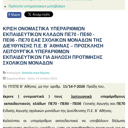
Πρότυπο υπηρεσιακών μεταβολών
f
Share
ΚΡΙΣΗ ΟΝΟΜΑΣΤΙΚΑ ΥΠΕΡΑΡΙΘΜΩΝ
ΕΚΠΑΙΔΕΥΤΙΚΩΝ ΚΛΑΔΩΝ ΠΕ70 - ΠΕ60 -
ΠΕ06 - ΠΕ70 ΕΑΕ ΣΧΟΛΙΚΩΝ ΜΟΝΑΔΩΝ ΤΗΣ
ΔΙΕΥΘΥΝΣΗΣ Π.Ε. Β΄ ΑΘΗΝΑΣ – ΠΡΟΣΚΛΗΣΗ
ΛΕΙΤΟΥΡΓΙΚΑ ΥΠΕΡΑΡΙΘΜΩΝ
ΕΚΠΑΙΔΕΥΤΙΚΩΝ ΓΙΑ ΔΗΛΩΣΗ ΠΡΟΤΙΜΗΣΗΣ
ΣΧΟΛΙΚΩΝ ΜΟΝΑΔΩΝ
Κατηγορία:
Εκπαιδευτικά Θέματα
Δημοσιεύθηκε : Τρίτη, 14 Ιουλίου 2026
Το ΠΥΣΠΕ Β’ Αθήνας με την αριθμ.
11/14-7-2026
Πράξη του,
έκρινε ( ονομαστικά ) τους
λειτουργικά
υπεράριθμους
εκπαιδευτικούς κλάδων ΠΕ70 - ΠΕ60 - ΠΕ06
Γενικής Αγωγής και
ΠΕ70
Ειδικής Αγωγής σχολικών μονάδων της Διεύθυνσης Π.Ε. Β΄ Αθήνας.
Καλούνται οι υπεράριθμοι εκπαιδευτικοί να υποβάλουν δήλωση