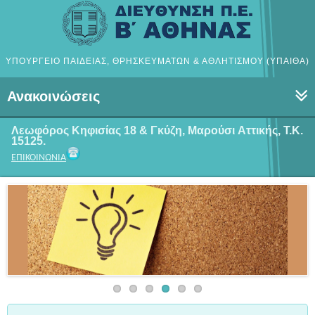
ΥΠΟΥΡΓΕΙΟ ΠΑΙΔΕΙΑΣ, ΘΡΗΣΚΕΥΜΑΤΩΝ & ΑΘΛΗΤΙΣΜΟΥ (ΥΠΑΙΘΑ)
Ανακοινώσεις
Λεωφόρος Κηφισίας 18 & Γκύζη, Μαρούσι
Αττικής, Τ.Κ.
15125.
ΕΠΙΚΟΙΝΩΝΙΑ