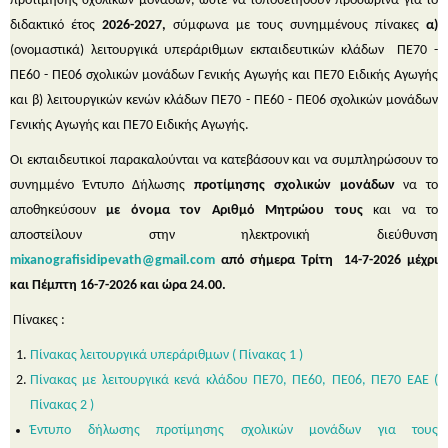
προτίμησης σχολικών μονάδων, ώστε να τοποθετηθούν προσωρινά για το
διδακτικό έτος
2026-2027,
σύμφωνα με τους συνημμένους πίνακες
α)
(ονομαστικά) λειτουργικά υπεράριθμων εκπαιδευτικών κλάδων
ΠΕ70 -
ΠΕ60 - ΠΕ06 σχολικών μονάδων Γενικής Αγωγής και ΠΕ70 Ειδικής Αγωγής
και β) λειτουργικών κενών κλάδων ΠΕ70 - ΠΕ60 - ΠΕ06 σχολικών μονάδων
Γενικής Αγωγής και ΠΕ70 Ειδικής Αγωγής.
Οι εκπαιδευτικοί παρακαλούνται να κατεβάσουν και να συμπληρώσουν το
συνημμένο Έντυπο Δήλωσης
προτίμησης σχολικών μονάδων
να το
αποθηκεύσουν
με όνομα τον Αριθμό Μητρώου τους
και να το
αποστείλουν στην ηλεκτρονική διεύθυνση
mixanografisidipevath@
gmail.
com
από σήμερα Τρίτη 14-7-2026 μέχρι
και Πέμπτη 16-7-2026 και ώρα 24.00.
Πίνακες :
Πίνακας λειτουργικά υπεράριθμων ( Πίνακας 1 )
Πίνακας με λειτουργικά κενά κλάδου ΠΕ70, ΠΕ60, ΠΕ06, ΠΕ70 ΕΑΕ (
Πίνακας 2 )
Έντυπο δήλωσης προτίμησης σχολικών μονάδων για τους