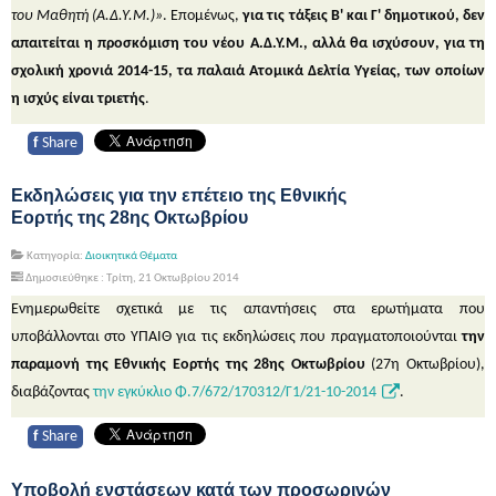
του Μαθητή (Α.Δ.Υ.Μ.)»
. Επομένως,
για τις τάξεις Β' και Γ' δημοτικού, δεν
απαιτείται η προσκόμιση του νέου Α.Δ.Υ.Μ., αλλά θα ισχύσουν, για τη
σχολική χρονιά 2014-15, τα παλαιά Ατομικά Δελτία Υγείας, των οποίων
η ισχύς είναι τριετής
.
f
Share
Εκδηλώσεις για την επέτειο της Εθνικής
Εορτής της 28ης Οκτωβρίου
Κατηγορία:
Διοικητικά Θέματα
Δημοσιεύθηκε : Τρίτη, 21 Οκτωβρίου 2014
Ενημερωθείτε σχετικά με τις απαντήσεις στα ερωτήματα που
υποβάλλονται στο ΥΠΑΙΘ για τις εκδηλώσεις που πραγματοποιούνται
την
παραμονή της Εθνικής Εορτής της 28ης Οκτωβρίου
(27η Οκτωβρίου),
διαβάζοντας
την εγκύκλιο Φ.7/672/170312/Γ1/21-10-2014
.
f
Share
Υποβολή ενστάσεων κατά των προσωρινών