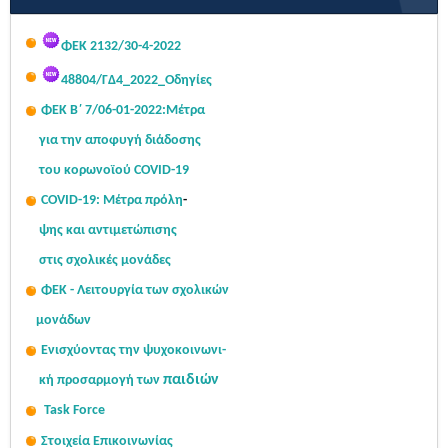
Σας κοινοποιούμε τον πίνακα με τις τοποθετήσεις των
ΦΕΚ 2132/30-4-2022
αποσπασμένων μονίμων...
Read More...
48804/ΓΔ4_2022_Οδηγίες
ΦΕΚ Β΄ 7/06-01-2022:Μ
έτρα
για την αποφυγή διάδοσης
του κορωνοϊού COVID-19
COVID-19: Μέτρα πρόλη
-
ψης
και αντιμετώπισης
στις σχολι
κές μονάδες
ΦΕΚ - Λειτουργία των σχολικών
μονάδων
Ενισχύοντας την ψυχοκοινω
νι-
παιδιών
κή
προσαρμογή των
Task Force
Στοιχεία Επικοινωνίας