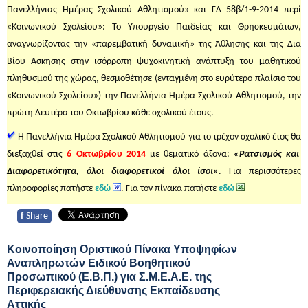
Πανελλήνιας Ημέρας Σχολικού Αθλητισμού» και ΓΔ 58β/1-9-2014 περί
«Κοινωνικού Σχολείου»: Το Υπουργείο Παιδείας και Θρησκευμάτων,
αναγνωρίζοντας την «παρεμβατική δυναμική» της Άθλησης και της Δια
Βίου Άσκησης στην ισόρροπη ψυχοκινητική ανάπτυξη του μαθητικού
πληθυσμού της χώρας, θεσμοθέτησε (ενταγμένη στο ευρύτερο πλαίσιο του
«Κοινωνικού Σχολείου») την Πανελλήνια Ημέρα Σχολικού Αθλητισμού, την
πρώτη Δευτέρα του Οκτωβρίου κάθε σχολικού έτους.
Η Πανελλήνια Ημέρα Σχολικού Αθλητισμού για το τρέχον σχολικό έτος θα
διεξαχθεί στις
6 Οκτωβρίου 2014
με θεματικό άξονα:
«Ρατσισμός και
Διαφορετικότητα, όλοι διαφορετικοί όλοι ίσοι»
. Για περισσότερες
πληροφορίες πατήστε
εδώ
. Για τον πίνακα πατήστε
εδώ
f
Share
Κοινοποίηση Οριστικού Πίνακα Υποψηφίων
Αναπληρωτών Ειδικού Βοηθητικού
Προσωπικού (Ε.Β.Π.) για Σ.Μ.Ε.Α.Ε. της
Περιφερειακής Διεύθυνσης Εκπαίδευσης
Αττικής