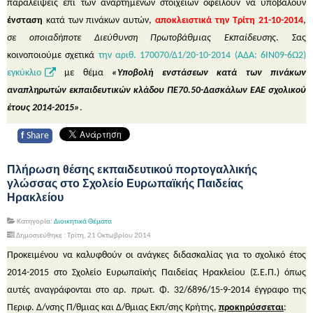
παραλείψεις επί των αναρτημένων στοιχείων οφείλουν να υποβάλουν
ένσταση
κατά των πινάκων αυτών,
αποκλειστικά την Τρίτη 21-10-2014
,
σε οποιαδήποτε Διεύθυνση Πρωτοβάθμιας Εκπαίδευσης
. Σας
κοινοποιούμε σχετικά
την αριθ. 170070/Δ1/20-10-2014 (ΑΔΑ: 6ΙΝ09-6Ω2)
εγκύκλιο
με θέμα
«Υποβολή ενστάσεων κατά των πινάκων
αναπληρωτών εκπαιδευτικών κλάδου ΠΕ70.50-Δασκάλων ΕΑΕ σχολικού
έτους 2014-2015»
.
f
Share
Πλήρωση θέσης εκπαιδευτικού πορτογαλλικής
γλώσσας στο Σχολείο Ευρωπαϊκής Παιδείας
Ηρακλείου
Κατηγορία:
Διοικητικά Θέματα
Δημοσιεύθηκε : Τρίτη, 21 Οκτωβρίου 2014
Προκειμένου να καλυφθούν οι ανάγκες διδασκαλίας για το σχολικό έτος
2014-2015 στο Σχολείο Ευρωπαϊκής Παιδείας Ηρακλείου (Σ.Ε.Π.) όπως
αυτές αναγράφονται στο αρ. πρωτ. Φ. 32/6896/15-9-2014 έγγραφο της
Περιφ. Δ/νσης Π/θμιας και Δ/θμιας Εκπ/σης Κρήτης,
προκηρύσσεται
: