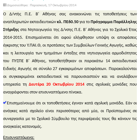
Δημοσιεύθηκε : Παρασκευή, 17 Οκτωβρίου 2014
Ο Δ/ντής Π.Ε. Β' Αθήνας σας ανακοινώνει τις τοποθετήσεις των
αναπληρωτών εκπαιδευτικών
κλ. ΠΕ60.50
για το
Πρόγραμμα Παράλληλης
Στήριξης
στα Νηπαιγωγεία της Δ/νσης Π.Ε. Β' Αθήνας για το Σχολικό Έτος
2014-2015. Επισημαίνεται ότι αφού ελήφθησαν υπόψη οι αποφάσεις
έγκρισης του Υ.ΠΑΙ.Θ, οι προτάσεις των Συμβούλων Γενικής Αγωγής, καθώς
και η λειτουργία των τμημάτων ένταξης στα νηπιαγωγεία αρμοδιότητας
του ΠΥΣΠΕ Β' Αθήνας, τοποθετήθηκαν οι παρακάτω 14 εκπαιδευτικοί
Ειδικής Αγωγής σε σύνολο 27 εγκεκριμένων αποφάσεων. Παρακαλούνται
οι συγκεκριμένοι εκπαιδευτικοί να παρουσιαστούν και να αναλάβουν
υπηρεσία τη
Δευτέρα 20 Οκτωβρίου 2014
στις σχολικές μονάδες που
αναγράφονται στον επισυναπτόμενο πίνακα.
Επισημαίνουμε ότι οι τοποθετήσεις έγιναν κατά σχολική μονάδα. Εάν οι
ανάγκες κατά σχολείο είναι περισσότερες από μία, οι Προϊσταμένες σε
συνεργασία με το Σχολικό Σύμβουλο της περιφέρειάς τους θα κάνουν τις
αναγκαίες κατανομές.
Επισυναπτόμενα: