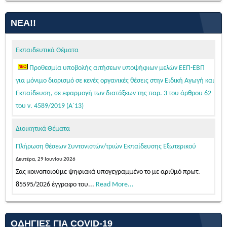
ΝΈΑ!!
Εκπαιδευτικά Θέματα
Προθεσμία υποβολής αιτήσεων υποψήφιων μελών ΕΕΠ-ΕΒΠ
για μόνιμο διορισμό σε κενές οργανικές θέσεις στην Ειδική Αγωγή και
Εκπαίδευση, σε εφαρμογή των διατάξεων της παρ. 3 του άρθρου 62
του ν. 4589/2019 (Α΄13)
Τετάρτη, 05 Αυγούστου 2026
Διοικητικά Θέματα
Κατόπιν της δημοσίευσης της 103542/Ε4/31-07-2026 (ΦΕΚ 39/τ.
ΑΣΕΠ/04-08-2026 – ΑΔΑ: Ψ58446ΝΚΠΔ-03Π)...
Read More...
Πλήρωση θέσεων Συντονιστών/τριών Εκπαίδευσης Εξωτερικού
ΠΡΟΣΩΡΙΝΕΣ ΤΟΠΟΘΕΤΗΣΕΙΣ ΓΙΑ ΤΟ ΔΙΔΑΚΤΙΚΟ ΕΤΟΣ 2026-2027
Δευτέρα, 29 Ιουνίου 2026
ΕΚΠΑΙΔΕΥΤΙΚΩΝ ΓΕΝΙΚΗΣ ΚΑΙ ΕΙΔΙΚΗΣ ΑΓΩΓΗΣ ΑΠΟΣΠΑΣΜΕΝΩΝ
Σας κοινοποιούμε ψηφιακά υπογεγραμμένο το με αριθμό πρωτ.
ΑΠΟ ΑΛΛΑ ΠΥΣΠΕ/ΠΥΣΔΕ ΣΤΟ ΠΥΣΠΕ Β΄ΑΘΗΝΑΣ
85595/2026 έγγραφο του...
Read More...
Παρασκευή, 07 Αυγούστου 2026
ΤΟΠΟΘΕΤΗΣΕΙΣ ΑΠΟΣΠΑΣΜΕΝΩΝ ΜΕΛΩΝ ΕΕΠ-ΕΒΠ 2026-27
Σας ανακοινώνουμε, σύμφωνα με την αριθμ. 15/7-8-2026 Πράξη
(ΠΥΣΕΕΠ ΑΤΤΙΚΗΣ)
του Π.Υ.Σ.Π.Ε. Β΄ Αθήνας,...
Read More...
ΟΔΗΓΊΕΣ ΓΙΑ COVID-19
Πέμπτη, 06 Αυγούστου 2026