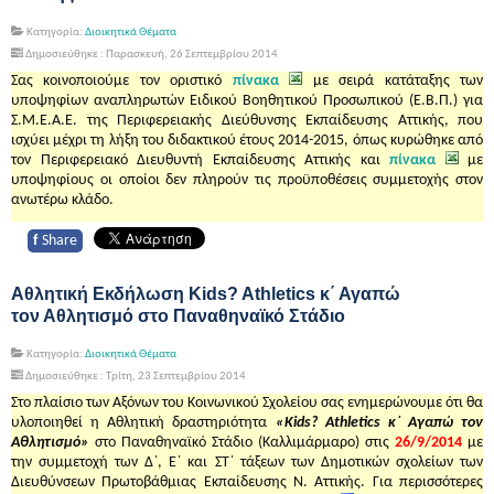
Κατηγορία:
Διοικητικά Θέματα
Δημοσιεύθηκε : Παρασκευή, 26 Σεπτεμβρίου 2014
Σας κοινοποιούμε τον οριστικό
πίνακα
με σειρά κατάταξης των
υποψηφίων αναπληρωτών Ειδικού Βοηθητικού Προσωπικού (Ε.Β.Π.) για
Σ.Μ.Ε.Α.Ε. της Περιφερειακής Διεύθυνσης Εκπαίδευσης Αττικής, που
ισχύει μέχρι τη λήξη του διδακτικού έτους 2014-2015, όπως κυρώθηκε από
τον Περιφερειακό Διευθυντή Εκπαίδευσης Αττικής και
πίνακα
με
υποψηφίους οι οποίοι δεν πληρούν τις προϋποθέσεις συμμετοχής στον
ανωτέρω κλάδο.
f
Share
Αθλητική Εκδήλωση Kids? Athletics κ΄ Αγαπώ
τον Αθλητισμό στο Παναθηναϊκό Στάδιο
Κατηγορία:
Διοικητικά Θέματα
Δημοσιεύθηκε : Τρίτη, 23 Σεπτεμβρίου 2014
Στο πλαίσιο των Αξόνων του Κοινωνικού Σχολείου σας ενημερώνουμε ότι θα
υλοποιηθεί η Αθλητική δραστηριότητα
«Kids? Athletics κ΄ Αγαπώ τον
Αθλητισμό»
στο Παναθηναϊκό Στάδιο (Καλλιμάρμαρο) στις
26/9/2014
με
την συμμετοχή των Δ΄, Ε΄ και ΣΤ΄ τάξεων των Δημοτικών σχολείων των
Διευθύνσεων Πρωτοβάθμιας Εκπαίδευσης Ν. Αττικής. Για περισσότερες