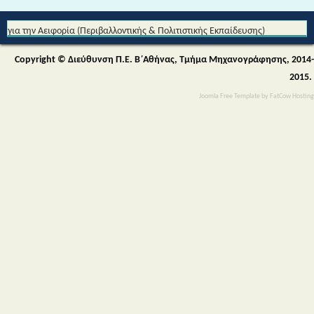
Από τη Μυθολογία στο Διάστημα - Διεθνές Θεματικό Δίκτυο Εκπαίδευσης
για την Αειφορία (Περιβαλλοντικής & Πολιτιστικής Εκπαίδευσης)
Copyright © Διεύθυνση Π.Ε. Β΄Αθήνας, Τμήμα Μηχανογράφησης, 2014-
2015.
Joomla Free Template
by
FatCow Hosting