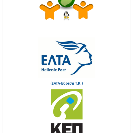
(ΕΛΤΑ-Εύρεση Τ.Κ.)