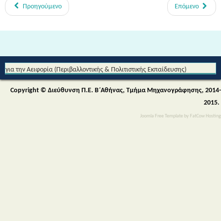
Προηγούμενο
Επόμενο
Από τη Μυθολογία στο Διάστημα - Διεθνές Θεματικό Δίκτυο Εκπαίδευσης
για την Αειφορία (Περιβαλλοντικής & Πολιτιστικής Εκπαίδευσης)
Copyright © Διεύθυνση Π.Ε. Β΄Αθήνας, Τμήμα Μηχανογράφησης, 2014-
2015.
Joomla Free Template
by
FatCow Hosting