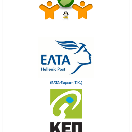
(ΕΛΤΑ-Εύρεση Τ.Κ.)