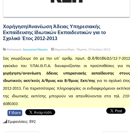
Χορήγηση/Ανανέωση Άδειας Υπηρεσιακής
Εκπαίδευσης Ιδιωτικών Εκπαιδευτικών για το
Σχολικό Έτος 2012-2013
Κατηγορία:
Διοικητικά Θέματα
Δημοσιεύθηκε : Πέμπτη, 19 Ιουλίου 2012
Σας γνωρίζουμε ότι με την υπ' αριθμ. πρωτ. Φ.8/80186/Δ5/12-7-2012
εγκύκλιο του Υ.ΠΑΙ.Θ.Π.Α. διευκρινίζονται οι προϋποθέσεις για τη
χορήγηση/ανανέωση άδειας υπηρεσιακής εκπαίδευσης στους
ιδιωτικούς εκπ/κούς Α/θμιας και Β/θμιας Εκπ/σης
για το σχολικό έτος
Για περισσότερες πληροφορίες οι ενδιαφερόμενοι εκπ/κοί
2012-2013.
της ιδιωτικής εκπ/σης μπορούν να απευθύνονται στο
τηλ. 210-
.
6080303
f
Share
Εμφανίσεις: 892