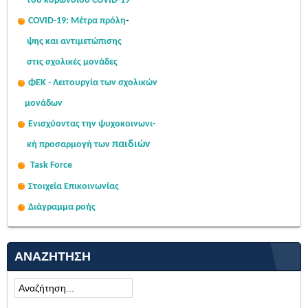
του κορωνοϊού COVID-19
COVID-19: Μέτρα πρόλη
-
ψης
και αντιμετώπισης
στις σχολι
κές μονάδες
ΦΕΚ - Λειτουργία των σχολικών
μονάδων
Ενισχύοντας την ψυχοκοινω
νι-
παιδιών
κή
προσαρμογή των
Task Force
Στοιχεία Επικοινωνίας
Διάγραμμα ροής
ΑΝΑΖΉΤΗΣΗ