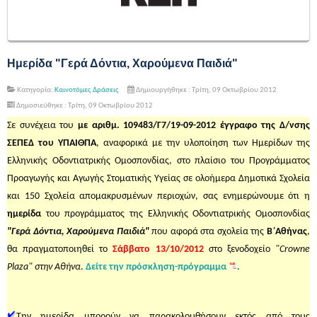
Ημερίδα "Γερά Δόντια, Χαρούμενα Παιδιά"
Κατηγορία:
Καινοτόμες Δράσεις
Δημιουργήθηκε : Τρίτη, 09 Οκτωβρίου 2012
Δημοσιεύθηκε : Τρίτη, 09 Οκτωβρίου 2012
Σε συνέχεια του
με αριθμ. 109483/Γ7/19-09-2012 έγγραφο της Δ/νσης
ΣΕΠΕΔ του ΥΠΑΙΘΠΑ
, αναφορικά με την υλοποίηση των Ημερίδων της
Ελληνικής Οδοντιατρικής Ομοσπονδίας, στο πλαίσιο του Προγράμματος
Προαγωγής και Αγωγής Στοματικής Υγείας σε ολοήμερα Δημοτικά Σχολεία
και 150 Σχολεία απομακρυσμένων περιοχών, σας ενημερώνουμε ότι η
ημερίδα
του προγράμματος της Ελληνικής Οδοντιατρικής Ομοσπονδίας
"Γερά Δόντια, Χαρούμενα Παιδιά"
που αφορά στα σχολεία της
Β΄Αθήνας
,
θα πραγματοποιηθεί το
Σάββατο 13/10/2012
στο ξενοδοχείο
"Crowne
Plaza" στην Αθήνα
.
Δείτε την πρόσκληση-πρόγραμμα
.
Την ημερίδα μπορούν να παρακολουθήσουν εκτός από τους