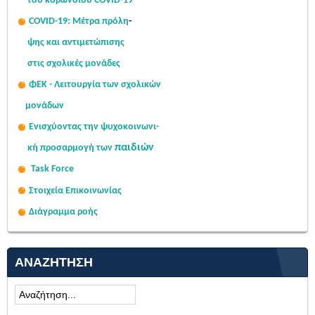
του κορωνοϊού COVID-19
COVID-19: Μέτρα πρόλη
-
ψης
και αντιμετώπισης
στις σχολι
κές μονάδες
ΦΕΚ - Λειτουργία των σχολικών
μονάδων
Ενισχύοντας την ψυχοκοινω
νι-
παιδιών
κή
προσαρμογή των
Task Force
Στοιχεία Επικοινωνίας
Διάγραμμα ροής
ΑΝΑΖΉΤΗΣΗ