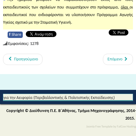
εκπαιδευτικούς των σχολείων που συμμετέχουν στο πρόγραμμα,
όλοι
οι
εκπαιδευτικοί που ενδιαφέρονται να υλοποιήσουν Πρόγραμμα Αγωγής
Υγείας σχετικό με την Στοματική Υγιεινή.
f
Share
Εμφανίσεις: 1278
Προηγούμενο
Επόμενο
Από τη Μυθολογία στο Διάστημα - Διεθνές Θεματικό Δίκτυο Εκπαίδευσης
για την Αειφορία (Περιβαλλοντικής & Πολιτιστικής Εκπαίδευσης)
Copyright © Διεύθυνση Π.Ε. Β΄Αθήνας, Τμήμα Μηχανογράφησης, 2014-
2015.
Joomla Free Template
by
FatCow Hosting