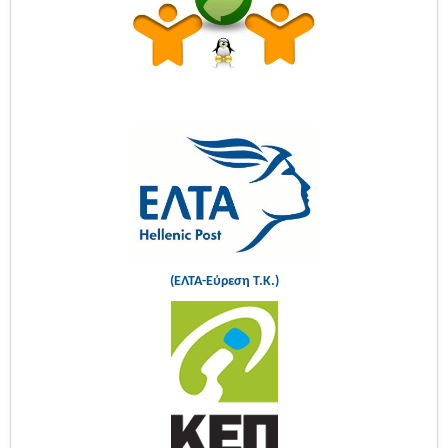
(ΕΛΤΑ-Εύρεση Τ.Κ.)