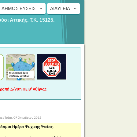
ΔΗΜΟΣΙΕΎΣΕΙΣ
ΔΙΑΎΓΕΙΑ
ούσι
Αττικής, Τ.Κ. 15125.
τροπή Δ/νση ΠΕ Β' Αθήνας
 : Τρίτη, 09 Οκτωβρίου 2012
όσμια Ημέρα Ψυχικής Υγείας
.