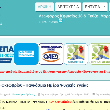
ΑΡΧΙΚΗ
ΛΕΙΤΟΥΡΓΊΑ
ΈΝΤΥΠΑ
Λεωφόρος Κηφισίας 18 & Γκύζη, Μαρ
ΕΠΙΚΟΙΝΩΝΙΑ
 &
 - Διεθνές Θεματικό Δίκτυο Εκπ/σης για την Αειφορία - Συντονιστική Επι
0 Οκτωβρίου - Παγκόσμια Ημέρα Ψυχικής Υγείας
Κατηγορία:
Καινοτόμες Δράσεις
Δημιουργήθηκε : Τρίτη, 09 Οκτωβρίου 2012
Δημοσιεύθηκε
Η
10η Οκτωβρίου
έχει καθιερωθεί ως η
Παγκ