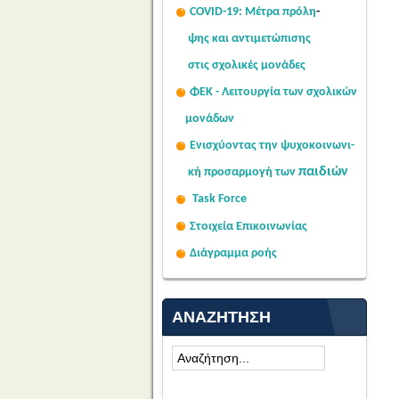
COVID-19: Μέτρα πρόλη
-
Σας κοινοποιούμε ψηφιακά
ψης
και αντιμετώπισης
υπογεγραμμένο το με αριθμό
στις σχολι
κές μονάδες
πρωτ. 85595/2026 έγγραφο του...
Read More...
ΦΕΚ - Λειτουργία των σχολικών
μονάδων
Ενισχύοντας την ψυχοκοινω
νι-
παιδιών
κή
προσαρμογή των
Task Force
Στοιχεία Επικοινωνίας
Διάγραμμα ροής
ΑΝΑΖΉΤΗΣΗ