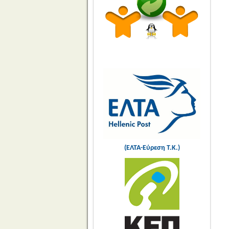
(ΕΛΤΑ-Εύρεση Τ.Κ.)