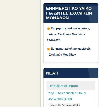
ΕΝΗΜΕΡΩΤΙΚΟ ΥΛΙΚΟ
ΓΙΑ ΔΝΤΕΣ ΣΧΟΛΙΚΩΝ
ΜΟΝΑΔΩΝ
Ενημερωτικό υλικό για νέους
Δ/ντές Σχολικών Μονάδων
Προθεσμία υποβολής
19-6-2023
αιτήσεων υποψήφιων μελών
Ενημερωτικό υλικό για Δ/ντές
ΕΕΠ-ΕΒΠ για μόνιμο διορισμό σε
Σχολικών Μονάδων
κενές οργανικές θέσεις στην
Ειδική Αγωγή και Εκπαίδευση, σε
εφαρμογή των διατάξεων της
ΝΈΑ!!
παρ. 3 του άρθρου 62 του ν.
4589/2019 (Α΄13)
Εκπαιδευτικά Θέματα
Τετάρτη, 05 Αυγούστου 2026
Κατόπιν της δημοσίευσης της
103542/Ε4/31-07-2026 (ΦΕΚ 39/τ.
ΑΣΕΠ/04-08-2026 – ΑΔΑ: