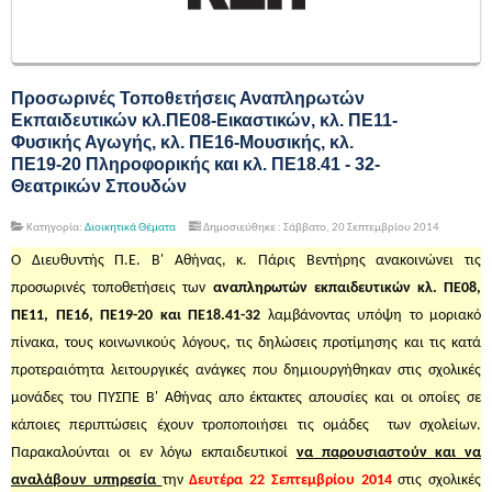
Προσωρινές Τοποθετήσεις Αναπληρωτών
Εκπαιδευτικών κλ.ΠΕ08-Εικαστικών, κλ. ΠΕ11-
Φυσικής Αγωγής, κλ. ΠΕ16-Μουσικής, κλ.
ΠΕ19-20 Πληροφορικής και κλ. ΠΕ18.41 - 32-
Θεατρικών Σπουδών
Κατηγορία:
Διοικητικά Θέματα
Δημοσιεύθηκε : Σάββατο, 20 Σεπτεμβρίου 2014
Ο Διευθυντής Π.Ε. Β' Αθήνας, κ. Πάρις Βεντήρης ανακοινώνει τις
προσωρινές τοποθετήσεις των
αναπληρωτών
εκπαιδευτικών κλ. ΠΕ08,
ΠΕ11, ΠΕ16, ΠΕ19-20 και ΠΕ18.41-32
λαμβάνοντας υπόψη το μοριακό
πίνακα, τους κοινωνικούς λόγους, τις δηλώσεις προτίμησης και τις κατά
προτεραιότητα λειτουργικές ανάγκες που δημιουργήθηκαν στις σχολικές
μονάδες του ΠΥΣΠΕ Β' Αθήνας απο έκτακτες απουσίες και οι οποίες σε
κάποιες περιπτώσεις έχουν τροποποιήσει τις ομάδες των σχολείων.
Παρακαλούνται οι εν λόγω εκπαιδευτικοί
να παρουσιαστούν και να
αναλάβουν υπηρεσία
την
Δευτέρα 22 Σεπτεμβρίου 2014
στις σχολικές