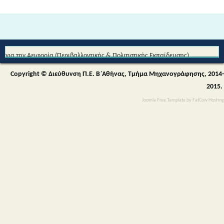
Από τη Μυθολογία στο Διάστημα - Διεθνές Θεματικό Δίκτυο Εκπαίδευσης
για την Αειφορία (Περιβαλλοντικής & Πολιτιστικής Εκπαίδευσης)
Copyright © Διεύθυνση Π.Ε. Β΄Αθήνας, Τμήμα Μηχανογράφησης, 2014-
2015.
Joomla Free Template
by
FatCow Hosting