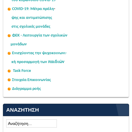
του κορωνοϊού COVID-19
COVID-19: Μέτρα πρόλη
-
ψης
και αντιμετώπισης
στις σχολι
κές μονάδες
ΦΕΚ - Λειτουργία των σχολικών
μονάδων
Ενισχύοντας την ψυχοκοινω
νι-
παιδιών
κή
προσαρμογή των
Task Force
Στοιχεία Επικοινωνίας
Διάγραμμα ροής
ΑΝΑΖΉΤΗΣΗ