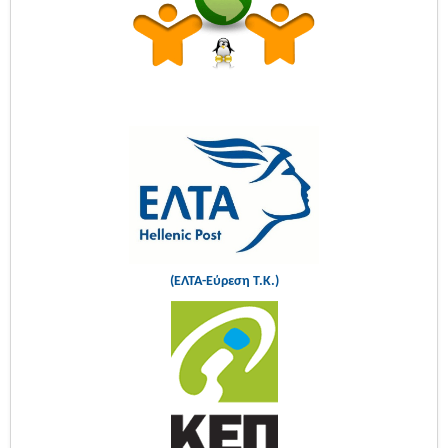
(ΕΛΤΑ-Εύρεση Τ.Κ.)