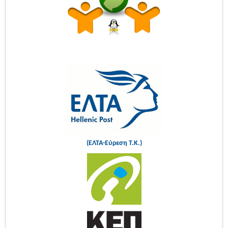
(ΕΛΤΑ-Εύρεση Τ.Κ.)