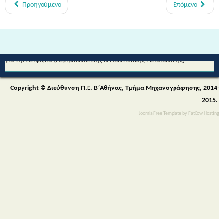
Προηγούμενο
Επόμενο
Από τη Μυθολογία στο Διάστημα - Διεθνές Θεματικό Δίκτυο Εκπαίδευσης
για την Αειφορία (Περιβαλλοντικής & Πολιτιστικής Εκπαίδευσης)
Copyright © Διεύθυνση Π.Ε. Β΄Αθήνας, Τμήμα Μηχανογράφησης, 2014-
2015.
Joomla Free Template
by
FatCow Hosting