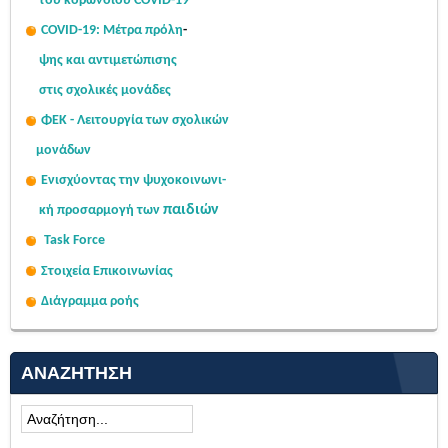
του κορωνοϊού COVID-19
COVID-19: Μέτρα πρόλη
-
ψης
και αντιμετώπισης
στις σχολι
κές μονάδες
ΦΕΚ - Λειτουργία των σχολικών
μονάδων
Ενισχύοντας την ψυχοκοινω
νι-
παιδιών
κή
προσαρμογή των
Task Force
Στοιχεία Επικοινωνίας
Διάγραμμα ροής
ΑΝΑΖΉΤΗΣΗ