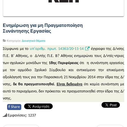
Ενημέρωση για μη Πραγματοποίηση
Συνάντησης Εργασίας
Κατηγορία:
Διοικητικά Θέματα
Σύμφωνα με το
υπ'αριθμ. πρωτ. 14363/20-11-14
έγγραφο της Δ/νσης
Π.Ε. Β' Αθήνας, ο Δ/ντής Π.Ε. Β? Αθήνας ενημερώνει τους Δ/ντές-ντριες
των σχολικών μονάδων της
18
ης
Περιφέρειας
ότι η συνάντηση εργασίας
με τον αρμόδιο Σχολικό Σύμβουλο και αντικείμενο την επικείμενη
αξιολόγησή τους για την Παρασκευή 21 Νοεμβρίου 2014 στην έδρα της Δ/
νσης,
δε θα πραγματοποιηθεί
.
Είναι δεδομένο
ότι καμία συνάντηση με
αυτό το περιεχόμενο, δεν πρόκειται να πραγματοποιηθεί στην έδρα της Δ/
νσης.
f
Share
Εμφανίσεις: 1237