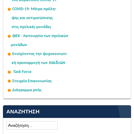
του κορωνοϊού COVID-19
COVID-19: Μέτρα πρόλη
-
ψης
και αντιμετώπισης
στις σχολι
κές μονάδες
ΦΕΚ - Λειτουργία των σχολικών
μονάδων
Ενισχύοντας την ψυχοκοινω
νι-
παιδιών
κή
προσαρμογή των
Task Force
Στοιχεία Επικοινωνίας
Διάγραμμα ροής
ΑΝΑΖΉΤΗΣΗ