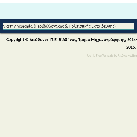
Από τη Μυθολογία στο Διάστημα - Διεθνές Θεματικό Δίκτυο Εκπαίδευσης
για την Αειφορία (Περιβαλλοντικής & Πολιτιστικής Εκπαίδευσης)
Copyright © Διεύθυνση Π.Ε. Β΄Αθήνας, Τμήμα Μηχανογράφησης, 2014-
2015.
Joomla Free Template
by
FatCow Hosting