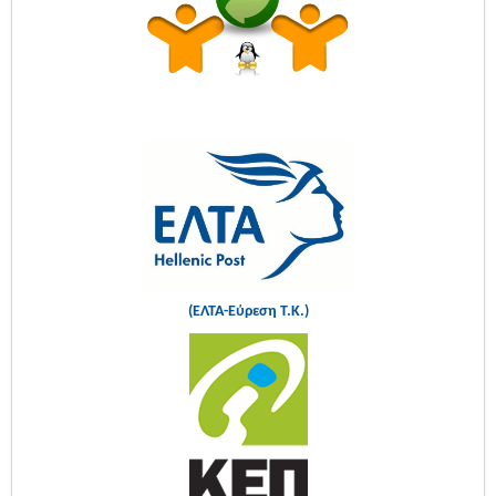
(ΕΛΤΑ-Εύρεση Τ.Κ.)