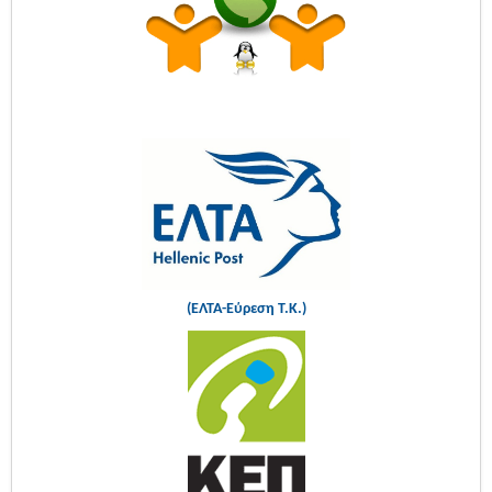
(ΕΛΤΑ-Εύρεση Τ.Κ.)