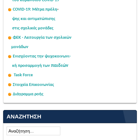
του κορωνοϊού COVID-19
COVID-19: Μέτρα πρόλη
-
ψης
και αντιμετώπισης
στις σχολι
κές μονάδες
ΦΕΚ - Λειτουργία των σχολικών
μονάδων
Ενισχύοντας την ψυχοκοινω
νι-
παιδιών
κή
προσαρμογή των
Task Force
Στοιχεία Επικοινωνίας
Διάγραμμα ροής
ΑΝΑΖΉΤΗΣΗ