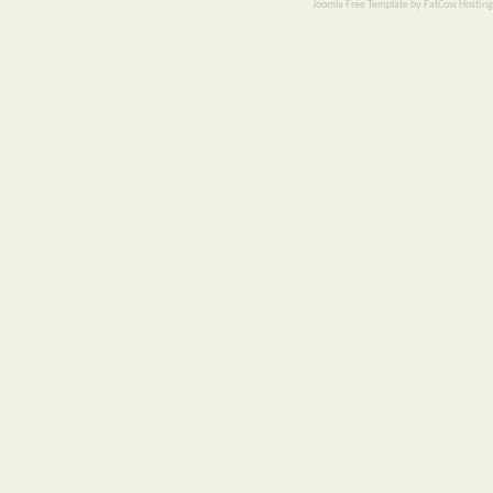
Joomla Free Template
by
FatCow Hosting