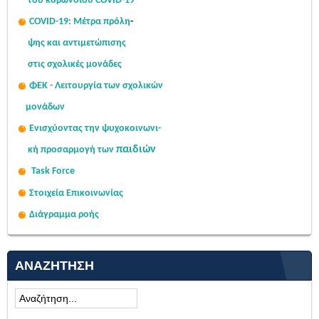
του κορωνοϊού COVID-19
COVID-19: Μέτρα πρόλη
-
ψης
και αντιμετώπισης
στις σχολι
κές μονάδες
ΦΕΚ - Λειτουργία των σχολικών
μονάδων
Ενισχύοντας την ψυχοκοινω
νι-
παιδιών
κή
προσαρμογή των
Task Force
Στοιχεία Επικοινωνίας
Διάγραμμα ροής
ΑΝΑΖΉΤΗΣΗ