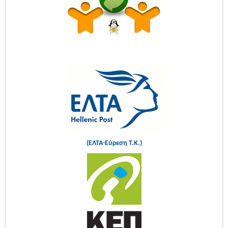
(ΕΛΤΑ-Εύρεση Τ.Κ.)