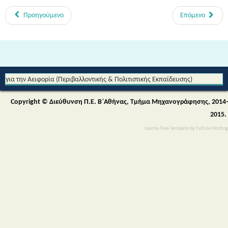
Προηγούμενο
Επόμενο
Από τη Μυθολογία στο Διάστημα - Διεθνές Θεματικό Δίκτυο Εκπαίδευσης
για την Αειφορία (Περιβαλλοντικής & Πολιτιστικής Εκπαίδευσης)
Copyright © Διεύθυνση Π.Ε. Β΄Αθήνας, Τμήμα Μηχανογράφησης, 2014-
2015.
Joomla Free Template
by
FatCow Hosting