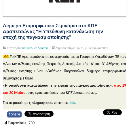
Διήμερο Επιμορφωτικό Σεμινάριο στο ΚΠΕ
Δραπετσώνας "Η Υπεύθυνη κατανάλωση την
εποχή της παγκοσμιοποίησης"
Κατηγορία:
Καινοτόμες Δράσεις
Δημοσιεύθηκε : Τρίτη, 25 Απριλίου 2017
Το ΚΠΕ Δραπετσώνας σε συνεργασία με τα Γραφεία Υπευθύνων ΠΕ των
Δ/νσεων Α/θμιας εκπ/σης Πειραιά, Δυτικής Αττικής, Α΄ και Β΄ Αθήνας, και
Β/θμιας εκπ/σης Β΄και Δ΄Αθήνας διοργανώνει διήμερο επιμορφωτικό
σεμινάριο με θέμα:
«
Η υπεύθυνη κατανάλωση την εποχή της παγκοσμιοποίησης
»,
στις 19
και 20 Μαΐου
, στις εγκαταστάσεις του
ΚΠΕ Δραπετσώνας.
Για περισσότερες πληροφορίες πατήστε
εδώ.
f
Share
Εμφανίσεις: 730