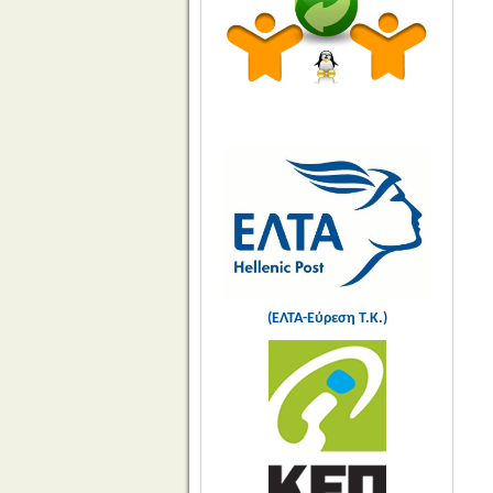
(ΕΛΤΑ-Εύρεση Τ.Κ.)