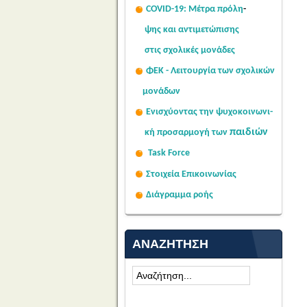
COVID-19: Μέτρα πρόλη
-
ψης
και αντιμετώπισης
στις σχολι
κές μονάδες
ΦΕΚ - Λειτουργία των σχολικών
μονάδων
Ενισχύοντας την ψυχοκοινω
νι-
παιδιών
κή
προσαρμογή των
Task Force
Στοιχεία Επικοινωνίας
Διάγραμμα ροής
ΑΝΑΖΉΤΗΣΗ