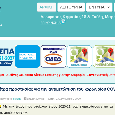
ΑΡΧΙΚΗ
ΛΕΙΤΟΥΡΓΊΑ
ΈΝΤΥΠΑ
Λεωφόρος Κηφισίας 18 & Γκύζη, Μαρ
ΕΠΙΚΟΙΝΩΝΙΑ
 &
 - Διεθνές Θεματικό Δίκτυο Εκπ/σης για την Αειφορία - Συντονιστική Επι
έτρα προστασίας για την αντιμετώπιση του κορωνοϊού CO
Κατηγορία:
Γενικά
Δημοσιεύθηκε : Πέμπτη, 03 Σεπτεμβρίου 2020
Με την έναρξη του σχολικού έτους 2020-21, σας ενημερώνουμε για τα 
ρωνοϊού COVID-19.