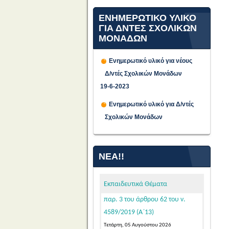
ΕΝΗΜΕΡΩΤΙΚΟ ΥΛΙΚΟ
ΓΙΑ ΔΝΤΕΣ ΣΧΟΛΙΚΩΝ
ΜΟΝΑΔΩΝ
Ενημερωτικό υλικό για νέους
Δ/ντές Σχολικών Μονάδων
Προθεσμία υποβολής
19-6-2023
αιτήσεων υποψήφιων μελών
Ενημερωτικό υλικό για Δ/ντές
ΕΕΠ-ΕΒΠ για μόνιμο διορισμό σε
Σχολικών Μονάδων
κενές οργανικές θέσεις στην
Ειδική Αγωγή και Εκπαίδευση, σε
εφαρμογή των διατάξεων της
ΝΈΑ!!
παρ. 3 του άρθρου 62 του ν.
4589/2019 (Α΄13)
Εκπαιδευτικά Θέματα
Τετάρτη, 05 Αυγούστου 2026
Κατόπιν της δημοσίευσης της
103542/Ε4/31-07-2026 (ΦΕΚ 39/τ.
ΑΣΕΠ/04-08-2026 – ΑΔΑ: