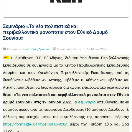
Σεμινάριο «Τα νέα πολιτιστικά και
περιβαλλοντικά μονοπάτια στον Εθνικό Δρυμό
Σουνίου»
Κατηγορία:
Καινοτόμες Δράσεις
Δημοσιεύθηκε : Τρίτη, 17 Μαϊος 2022
Η Διεύθυνση Π.Ε. Β΄ Αθήνας, διά του Υπευθύνου Περιβαλλοντικής
Εκπαίδευσης σε συνεργασία με το Κέντρο Περιβαλλοντικής Εκπαίδευσης
Λαυρίου και τους Υπευθύνους Περιβαλλοντικής Εκπαίδευσης από τις
διευθύνσεις Α/βάθμια Αν. Αττικής, Β/βάθμια Β’ Αθήνας και Β/βάθμια Αν.
Αττικής προτίθεται να διοργανώσει δια ζώσης επιμορφωτικό σεμινάριο με
θέμα:
«Τα νέα πολιτιστικά και περιβαλλοντικά μονοπάτια στον Εθνικό
Δρυμό Σουνίου» στις 19 Ιουνίου 2022
. Το
σεμινάριο
απευθύνεται σε 40
εκπαιδευτικούς από τις παραπάνω Διευθύνσεις (10 από κάθε Διεύθυνση).
Δήλωση συμμετοχής μέσω της συμπλήρωσης της παρακάτω φόρμας:
https://forms.gle/J3TMS5HnbzXpnX3JA
μέχρι την Τετάρτη 18-5 και ώρα
11.00 π.μ.