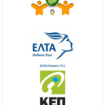
(ΕΛΤΑ-Εύρεση Τ.Κ.)