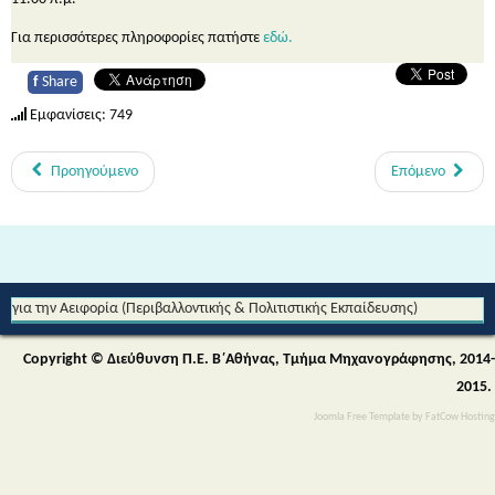
Για περισσότερες πληροφορίες πατήστε
εδώ
.
f
Share
Εμφανίσεις: 749
Προηγούμενο
Επόμενο
Από τη Μυθολογία στο Διάστημα - Διεθνές Θεματικό Δίκτυο Εκπαίδευσης
για την Αειφορία (Περιβαλλοντικής & Πολιτιστικής Εκπαίδευσης)
Copyright © Διεύθυνση Π.Ε. Β΄Αθήνας, Τμήμα Μηχανογράφησης, 2014-
2015.
Joomla Free Template
by
FatCow Hosting