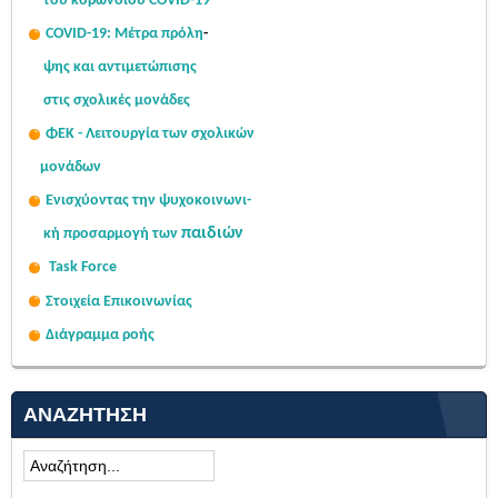
του κορωνοϊού COVID-19
COVID-19: Μέτρα πρόλη
-
ψης
και αντιμετώπισης
στις σχολι
κές μονάδες
ΦΕΚ - Λειτουργία των σχολικών
μονάδων
Ενισχύοντας την ψυχοκοινω
νι-
παιδιών
κή
προσαρμογή των
Task Force
Στοιχεία Επικοινωνίας
Διάγραμμα ροής
ΑΝΑΖΉΤΗΣΗ