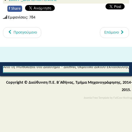
f
Share
Εμφανίσεις: 784
Προηγούμενο
Επόμενο
Από τη Μυθολογία στο Διάστημα - Διεθνές Θεματικό Δίκτυο Εκπαίδευσης
για την Αειφορία (Περιβαλλοντικής & Πολιτιστικής Εκπαίδευσης)
Copyright © Διεύθυνση Π.Ε. Β΄Αθήνας, Τμήμα Μηχανογράφησης, 2014-
2015.
Joomla Free Template
by
FatCow Hosting