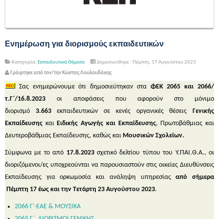
Ενημέρωση για διορισμούς εκπαιδευτικών
Κατηγορία:
Εκπαιδευτικά Θέματα
Δημοσιεύθηκε : Πέμπτη, 17 Αυγούστου 2023
Γράφτηκε από τον/την Κώστας Λουλουδάκης
Σας ενημερώνουμε ότι δημοσιεύτηκαν στα
ΦΕΚ
2065 και 2066/
τ.Γ΄/16.8.2023
οι αποφάσεις που αφορούν στο μόνιμο
διορισμό
3.663
εκπαιδευτικών σε κενές οργανικές θέσεις
Γενικής
Εκπαίδευσης
και
Ειδικής Αγωγής και Εκπαίδευσης
, Πρωτοβάθμιας και
Δευτεροβάθμιας Εκπαίδευσης, καθώς και
Μουσικών Σχολείων.
Σύμφωνα με το από
17.8.2023
σχετικό δελτίου τύπου του Υ.ΠΑΙ.Θ.Α., οι
διοριζόμενοι/ες υποχρεούνται να παρουσιαστούν στις οικείες Διευθύνσεις
Εκπαίδευσης για ορκωμοσία και ανάληψη υπηρεσίας
από σήμερα
Πέμπτη 17 έως και την Τετάρτη 23 Αυγούστου 2023
.
2066 Γ'-ΕΑΕ & ΜΟΥΣΙΚΑ
2065 Γ΄_ΔΙΟΡΙΣΜΟΙ ΓΕΝΙΚΗΣ