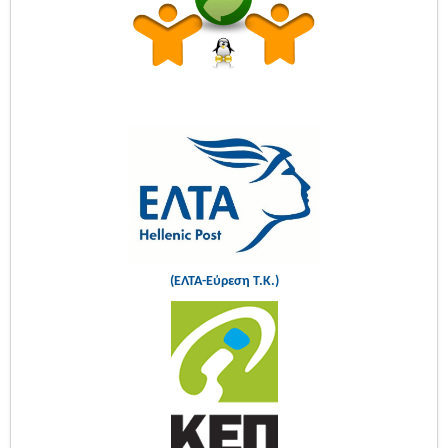
(ΕΛΤΑ-Εύρεση Τ.Κ.)