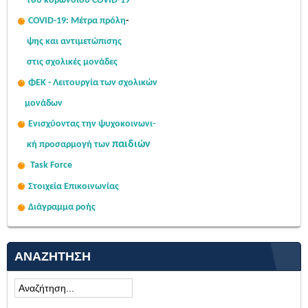
του κορωνοϊού COVID-19
COVID-19: Μέτρα πρόλη
-
ψης
και αντιμετώπισης
στις σχολι
κές μονάδες
ΦΕΚ - Λειτουργία των σχολικών
μονάδων
Ενισχύοντας την ψυχοκοινω
νι-
παιδιών
κή
προσαρμογή των
Task Force
Στοιχεία Επικοινωνίας
Διάγραμμα ροής
ΑΝΑΖΉΤΗΣΗ