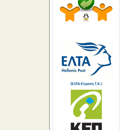
(ΕΛΤΑ-Εύρεση Τ.Κ.)