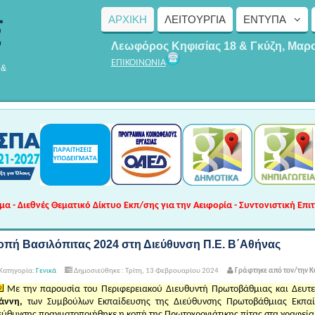
ΑΡΧΙΚΗ
ΛΕΙΤΟΥΡΓΊΑ
ΈΝΤΥΠΑ
Λεωφόρος Κηφισίας 18 & Γκύζη, Μαρ
ΕΠΙΚΟΙΝΩΝΙΑ
 &
 - Διεθνές Θεματικό Δίκτυο Εκπ/σης για την Αειφορία - Συντονιστική Επι
οπή Βασιλόπιτας 2024 στη Διεύθυνση Π.Ε. Β΄Αθήνας
Κατηγορία:
Γενικά
Δημοσιεύθηκε : Τρίτη, 13 Φεβρουαρίου 2024
Γράφτηκε από τον/την 
Με την παρουσία του Περιφερειακού Διευθυντή Πρωτοβάθμιας και Δευτε
άννη,
των Συμβούλων Εκπαίδευσης της Διεύθυνσης Πρωτοβάθμιας Εκπαί
εύθυνσης πραγματοποιήθηκε η κοπή της Πρωτοχρονιάτικης πίτας στα γραφεία