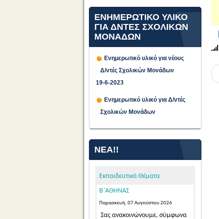
ΕΝΗΜΕΡΩΤΙΚΟ ΥΛΙΚΟ
ΓΙΑ ΔΝΤΕΣ ΣΧΟΛΙΚΩΝ
ΜΟΝΑΔΩΝ
Ενημερωτικό υλικό για νέους
Δ/ντές Σχολικών Μονάδων
ΠΡΟΣΩΡΙΝΕΣ ΤΟΠΟΘΕΤΗΣΕΙΣ
19-6-2023
ΓΙΑ ΤΟ ΔΙΔΑΚΤΙΚΟ ΕΤΟΣ 2026-
Ενημερωτικό υλικό για Δ/ντές
2027 ΕΚΠΑΙΔΕΥΤΙΚΩΝ ΓΕΝΙΚΗΣ
Σχολικών Μονάδων
ΚΑΙ ΕΙΔΙΚΗΣ ΑΓΩΓΗΣ
ΑΠΟΣΠΑΣΜΕΝΩΝ ΑΠΟ ΑΛΛΑ
ΠΥΣΠΕ/ΠΥΣΔΕ ΣΤΟ ΠΥΣΠΕ
ΝΈΑ!!
Β΄ΑΘΗΝΑΣ
Παρασκευή, 07 Αυγούστου 2026
Σας ανακοινώνουμε, σύμφωνα
Εκπαιδευτικά Θέματα
με την αριθμ. 15/7-8-2026 Πράξη
του Π.Υ.Σ.Π.Ε. Β΄ Αθήνας,...
Read
More...