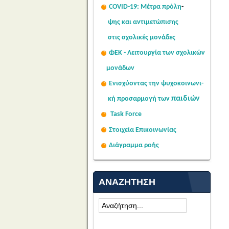
COVID-19: Μέτρα πρόλη
-
ψης
και αντιμετώπισης
στις σχολι
κές μονάδες
ΦΕΚ - Λειτουργία των σχολικών
μονάδων
Ενισχύοντας την ψυχοκοινω
νι-
παιδιών
κή
προσαρμογή των
Task Force
Στοιχεία Επικοινωνίας
Διάγραμμα ροής
ΑΝΑΖΉΤΗΣΗ