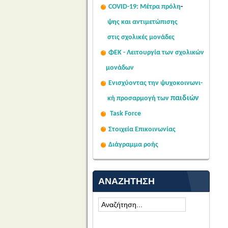
COVID-19: Μέτρα πρόλη
-
Σας κοινοποιούμε ψηφιακά
ψης
και αντιμετώπισης
υπογεγραμμένο το με αριθμό
στις σχολι
κές μονάδες
πρωτ. 85595/2026 έγγραφο του...
Read More...
ΦΕΚ - Λειτουργία των σχολικών
μονάδων
Ενισχύοντας την ψυχοκοινω
νι-
παιδιών
κή
προσαρμογή των
Task Force
Στοιχεία Επικοινωνίας
Διάγραμμα ροής
ΑΝΑΖΉΤΗΣΗ