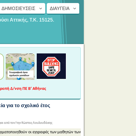
ΔΗΜΟΣΙΕΎΣΕΙΣ
ΔΙΑΎΓΕΙΑ
ούσι
Αττικής, Τ.Κ. 15125.
τροπή Δ/νση ΠΕ Β' Αθήνας
α για το σχολικό έτος
κε από τον/την Κώστας Λουλουδάκης
ραγματοποιηθούν οι εγγραφές των μαθητών των