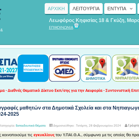
ΑΡΧΙΚΗ
ΛΕΙΤΟΥΡΓΊΑ
ΈΝΤΥΠΑ
Λεωφόρος Κηφισίας 18 & Γκύζη, Μαρ
ΕΠΙΚΟΙΝΩΝΙΑ
 &
 - Διεθνές Θεματικό Δίκτυο Εκπ/σης για την Αειφορία - Συντονιστική Επι
γγραφές μαθητών στα Δημοτικά Σχολεία και στα Νηπιαγωγεί
024-2025
Κατηγορία:
Εκπαιδευτικά Θέματα
Δημοσιεύθηκε : Τετάρτη, 28 Φεβρουαρίου 2024
Γράφτη
ς κοινοποιούμε τις
εγκυκλίους
του Υ.ΠΑΙ.Θ.Α., σύμφωνα με τις οποίες θα π