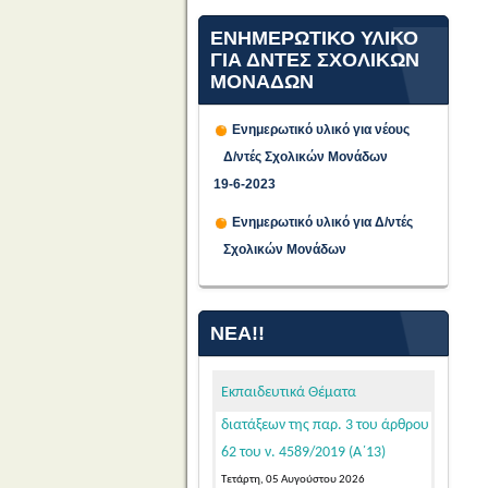
ΕΝΗΜΕΡΩΤΙΚΟ ΥΛΙΚΟ
ΓΙΑ ΔΝΤΕΣ ΣΧΟΛΙΚΩΝ
ΜΟΝΑΔΩΝ
Ενημερωτικό υλικό για νέους
Δ/ντές Σχολικών Μονάδων
19-6-2023
Προθεσμία υποβολής
αιτήσεων υποψήφιων
Ενημερωτικό υλικό για Δ/ντές
μελών ΕΕΠ-ΕΒΠ για μόνιμο
Σχολικών Μονάδων
διορισμό σε κενές οργανικές
θέσεις στην Ειδική Αγωγή και
Εκπαίδευση, σε εφαρμογή των
ΝΈΑ!!
διατάξεων της παρ. 3 του άρθρου
62 του ν. 4589/2019 (Α΄13)
Εκπαιδευτικά Θέματα
Τετάρτη, 05 Αυγούστου 2026
Κατόπιν της δημοσίευσης της
103542/Ε4/31-07-2026 (ΦΕΚ 39/τ.