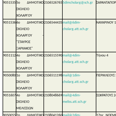
9051535
5ο ΔΗΜΟΤΙΚΟ
2106526765
5dimcholarg@sch.gr
ΣΑΡΑΝΤΑΠΟΡ
ΣΧΟΛΕΙΟ
ΧΟΛΑΡΓΟΥ
9051536
6ο ΔΗΜΟΤΙΚΟ
2106544435
mail@6dim-
ΝΑΥΑΡΙΝΟΥ 
ΣΧΟΛΕΙΟ
cholarg.att.sch.gr
ΧΟΛΑΡΓΟΥ -
"ΣΤΑΥΡΟΣ
ΞΑΡΧΑΚΟΣ"
9051112
4ο ΔΗΜΟΤΙΚΟ
2106515590
mail@4dim-
Τήνου 4
ΣΧΟΛΕΙΟ
cholarg.att.sch.gr
ΧΟΛΑΡΓΟΥ
9050080
1ο ΔΗΜΟΤΙΚΟ
2106511198
mail@1dim-
ΠΕΡΙΚΛΕΟΥΣ 
ΣΧΟΛΕΙΟ
cholarg.att.sch.gr
ΧΟΛΑΡΓΟΥ
9051607
4ο ΔΗΜΟΤΙΚΟ
2108048669
mail@4dim-
ΣΩΚΡΑΤΟΥΣ 2
ΣΧΟΛΕΙΟ
meliss.att.sch.gr
ΜΕΛΙΣΣΙΩΝ
9050055
2ο ΔΗΜΟΤΙΚΟ
2108041260
mail@2dim-
17ης ΝΟΕΜ