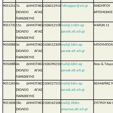
9051351
7ο ΔΗΜΟΤΙΚΟ
2106012914
7dimagpar@sch.gr
ΛΥΚΟΥΡΓΟ
ΣΧΟΛΕΙΟ ΑΓΙΑΣ
ΑΡΤΕΜΩΝΟΣ
ΠΑΡΑΣΚΕΥΗΣ
9051735
11ο ΔΗΜΟΤΙΚΟ
2106012158
mail@11dim-ag-
ΨΑΡΩΝ 11
ΣΧΟΛΕΙΟ ΑΓΙΑΣ
parask.att.sch.gr
ΠΑΡΑΣΚΕΥΗΣ
9050086
3ο ΔΗΜΟΤΙΚΟ
2106512309
mail@3dim-ag-
ΜΠΟΥΜΠΟΥΛ
ΣΧΟΛΕΙΟ ΑΓΙΑΣ
parask.att.sch.gr
ΠΑΡΑΣΚΕΥΗΣ
9050088
4ο ΔΗΜΟΤΙΚΟ
2106390210
mail@4dim-ag-
Χίου & Τσιμι
ΣΧΟΛΕΙΟ ΑΓΙΑΣ
parask.att.sch.gr
ΠΑΡΑΣΚΕΥΗΣ
9051265
6ο ΔΗΜΟΤΙΚΟ
2106527551
mail@6dim-ag-
ΧΕΙΜΑΡΡΑΣ 9
ΣΧΟΛΕΙΟ ΑΓΙΑΣ
parask.att.sch.gr
ΠΑΡΑΣΚΕΥΗΣ
9051606
18ο ΔΗΜΟΤΙΚΟ
2106142166
mail@18dim-
ΣΥΓΓΡΟΥ ΚΑΙ
ΣΧΟΛΕΙΟ
amarous.att.sch.gr