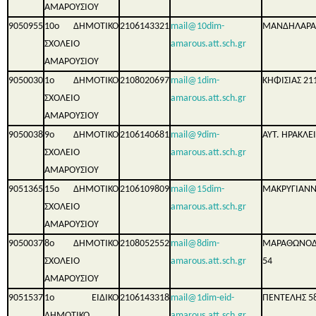
ΑΜΑΡΟΥΣΙΟΥ
9050955
10ο ΔΗΜΟΤΙΚΟ
2106143321
mail@10dim-
ΜΑΝΔΗΛΑΡΑ
ΣΧΟΛΕΙΟ
amarous.att.sch.gr
ΑΜΑΡΟΥΣΙΟΥ
9050030
1ο ΔΗΜΟΤΙΚΟ
2108020697
mail@1dim-
ΚΗΦΙΣΙΑΣ 21
ΣΧΟΛΕΙΟ
amarous.att.sch.gr
ΑΜΑΡΟΥΣΙΟΥ
9050038
9ο ΔΗΜΟΤΙΚΟ
2106140681
mail@9dim-
ΑΥΤ. ΗΡΑΚΛΕ
ΣΧΟΛΕΙΟ
amarous.att.sch.gr
ΑΜΑΡΟΥΣΙΟΥ
9051365
15ο ΔΗΜΟΤΙΚΟ
2106109809
mail@15dim-
ΜΑΚΡΥΓΙΑΝ
ΣΧΟΛΕΙΟ
amarous.att.sch.gr
ΑΜΑΡΟΥΣΙΟΥ
9050037
8ο ΔΗΜΟΤΙΚΟ
2108052552
mail@8dim-
ΜΑΡΑΘΩΝΟ
ΣΧΟΛΕΙΟ
amarous.att.sch.gr
54
ΑΜΑΡΟΥΣΙΟΥ
9051537
1ο ΕΙΔΙΚΟ
2106143318
mail@1dim-eid-
ΠΕΝΤΕΛΗΣ 5
ΔΗΜΟΤΙΚΟ
amarous.att.sch.gr