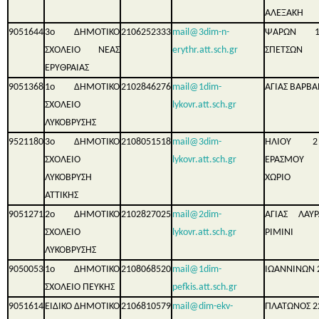
ΑΛΕΞΑΚΗ
9051644
3ο ΔΗΜΟΤΙΚΟ
2106252333
mail@3dim-n-
ΨΑΡΩΝ 
ΣΧΟΛΕΙΟ ΝΕΑΣ
erythr.att.sch.gr
ΣΠΕΤΣΩΝ
ΕΡΥΘΡΑΙΑΣ
9051368
1ο ΔΗΜΟΤΙΚΟ
2102846276
mail@1dim-
ΑΓΙΑΣ ΒΑΡΒΑ
ΣΧΟΛΕΙΟ
lykovr.att.sch.gr
ΛΥΚΟΒΡΥΣΗΣ
9521180
3ο ΔΗΜΟΤΙΚΟ
2108051518
mail@3dim-
ΗΛΙΟΥ 
ΣΧΟΛΕΙΟ
lykovr.att.sch.gr
ΕΡΑΣΜΟΥ 
ΛΥΚΟΒΡΥΣΗ
ΧΩΡΙΟ
ΑΤΤΙΚΗΣ
9051271
2ο ΔΗΜΟΤΙΚΟ
2102827025
mail@2dim-
ΑΓΙΑΣ ΛΑΥ
ΣΧΟΛΕΙΟ
lykovr.att.sch.gr
ΡΙΜΙΝΙ
ΛΥΚΟΒΡΥΣΗΣ
9050053
1ο ΔΗΜΟΤΙΚΟ
2108068520
mail@1dim-
ΙΩΑΝΝΙΝΩΝ 
ΣΧΟΛΕΙΟ ΠΕΥΚΗΣ
pefkis.att.sch.gr
9051614
ΕΙΔΙΚΟ ΔΗΜΟΤΙΚΟ
2106810579
mail@dim-ekv-
ΠΛΑΤΩΝΟΣ 2