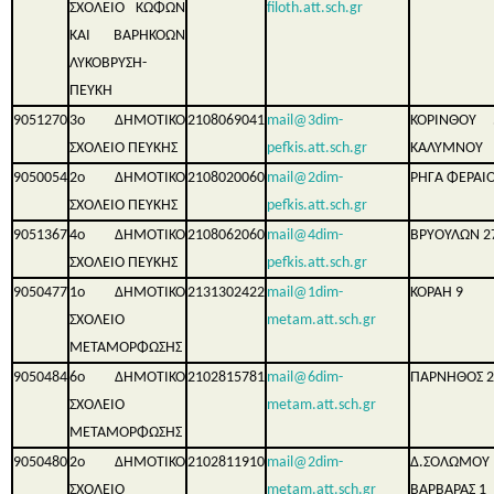
ΣΧΟΛΕΙΟ ΚΩΦΩΝ
filoth.att.sch.gr
ΚΑΙ ΒΑΡΗΚΟΩΝ
ΛΥΚΟΒΡΥΣΗ-
ΠΕΥΚΗ
9051270
3ο ΔΗΜΟΤΙΚΟ
2108069041
mail@3dim-
ΚΟΡΙΝΘΟ
ΣΧΟΛΕΙΟ ΠΕΥΚΗΣ
pefkis.att.sch.gr
ΚΑΛΥΜΝΟΥ
9050054
2ο ΔΗΜΟΤΙΚΟ
2108020060
mail@2dim-
ΡΗΓΑ ΦΕΡΑΙΟ
ΣΧΟΛΕΙΟ ΠΕΥΚΗΣ
pefkis.att.sch.gr
9051367
4ο ΔΗΜΟΤΙΚΟ
2108062060
mail@4dim-
ΒΡΥΟΥΛΩΝ 2
ΣΧΟΛΕΙΟ ΠΕΥΚΗΣ
pefkis.att.sch.gr
9050477
1ο ΔΗΜΟΤΙΚΟ
2131302422
mail@1dim-
ΚΟΡΑΗ 9
ΣΧΟΛΕΙΟ
metam.att.sch.gr
ΜΕΤΑΜΟΡΦΩΣΗΣ
9050484
6ο ΔΗΜΟΤΙΚΟ
2102815781
mail@6dim-
ΠΑΡΝΗΘΟΣ 2
ΣΧΟΛΕΙΟ
metam.att.sch.gr
ΜΕΤΑΜΟΡΦΩΣΗΣ
9050480
2ο ΔΗΜΟΤΙΚΟ
2102811910
mail@2dim-
Δ.ΣΟΛΩΜΟ
ΣΧΟΛΕΙΟ
metam.att.sch.gr
ΒΑΡΒΑΡΑΣ 1