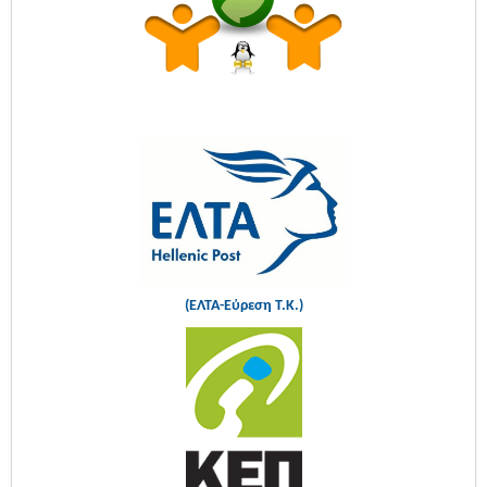
(ΕΛΤΑ-Εύρεση Τ.Κ.)