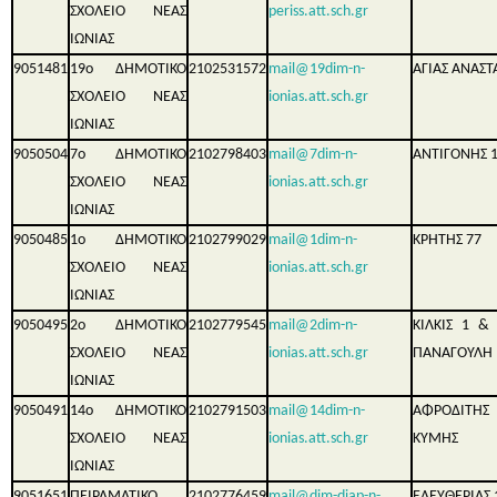
ΣΧΟΛΕΙΟ ΝΕΑΣ
periss.att.sch.gr
ΙΩΝΙΑΣ
9051481
19ο ΔΗΜΟΤΙΚΟ
2102531572
mail@19dim-n-
ΑΓΙΑΣ ΑΝΑΣΤΑ
ΣΧΟΛΕΙΟ ΝΕΑΣ
ionias.att.sch.gr
ΙΩΝΙΑΣ
9050504
7ο ΔΗΜΟΤΙΚΟ
2102798403
mail@7dim-n-
ΑΝΤΙΓΟΝΗΣ 
ΣΧΟΛΕΙΟ ΝΕΑΣ
ionias.att.sch.gr
ΙΩΝΙΑΣ
9050485
1ο ΔΗΜΟΤΙΚΟ
2102799029
mail@1dim-n-
ΚΡΗΤΗΣ 77
ΣΧΟΛΕΙΟ ΝΕΑΣ
ionias.att.sch.gr
ΙΩΝΙΑΣ
9050495
2ο ΔΗΜΟΤΙΚΟ
2102779545
mail@2dim-n-
ΚΙΛΚΙΣ 1 &
ΣΧΟΛΕΙΟ ΝΕΑΣ
ionias.att.sch.gr
ΠΑΝΑΓΟΥΛΗ
ΙΩΝΙΑΣ
9050491
14ο ΔΗΜΟΤΙΚΟ
2102791503
mail@14dim-n-
ΑΦΡΟΔΙΤΗ
ΣΧΟΛΕΙΟ ΝΕΑΣ
ionias.att.sch.gr
ΚΥΜΗΣ
ΙΩΝΙΑΣ
9051651
ΠΕΙΡΑΜΑΤΙΚΟ
2102776459
mail@dim-diap-n-
ΕΛΕΥΘΕΡΙΑΣ 