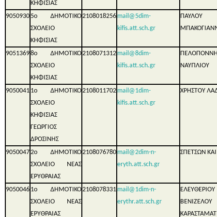
ΚΗΦΙΣΙΑΣ
9050930
5ο ΔΗΜΟΤΙΚΟ
2108018256
mail@5dim-
ΠΑΥΛΟΥ
ΣΧΟΛΕΙΟ
kifis.att.sch.gr
ΜΠΑΚΟΓΙΑΝΝ
ΚΗΦΙΣΙΑΣ
9051369
8ο ΔΗΜΟΤΙΚΟ
2108071312
mail@8dim-
ΠΕΛΟΠΟΝΝΗ
ΣΧΟΛΕΙΟ
kifis.att.sch.gr
ΝΑΥΠΛΙΟΥ
ΚΗΦΙΣΙΑΣ
9050041
1ο ΔΗΜΟΤΙΚΟ
2108011702
mail@1dim-
ΧΡΗΣΤΟΥ ΛΑ
ΣΧΟΛΕΙΟ
kifis.att.sch.gr
ΚΗΦΙΣΙΑΣ
ΓΕΩΡΓΙΟΣ
ΔΡΟΣΙΝΗΣ
9050047
2ο ΔΗΜΟΤΙΚΟ
2108076780
mail@2dim-n-
ΣΠΕΤΣΩΝ ΚΑ
ΣΧΟΛΕΙΟ ΝΕΑΣ
eryth.att.sch.gr
ΕΡΥΘΡΑΙΑΣ
9050046
1ο ΔΗΜΟΤΙΚΟ
2108078331
mail@1dim-n-
ΕΛΕΥΘΕΡΙΟΥ
ΣΧΟΛΕΙΟ ΝΕΑΣ
erythr.att.sch.gr
ΒΕΝΙΖΕ
ΕΡΥΘΡΑΙΑΣ
ΚΑΡΑΣΤΑΜΑ