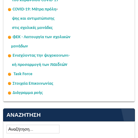
του κορωνοϊού COVID-19
COVID-19: Μέτρα πρόλη
-
ψης
και αντιμετώπισης
στις σχολι
κές μονάδες
ΦΕΚ - Λειτουργία των σχολικών
μονάδων
Ενισχύοντας την ψυχοκοινω
νι-
παιδιών
κή
προσαρμογή των
Task Force
Στοιχεία Επικοινωνίας
Διάγραμμα ροής
ΑΝΑΖΉΤΗΣΗ