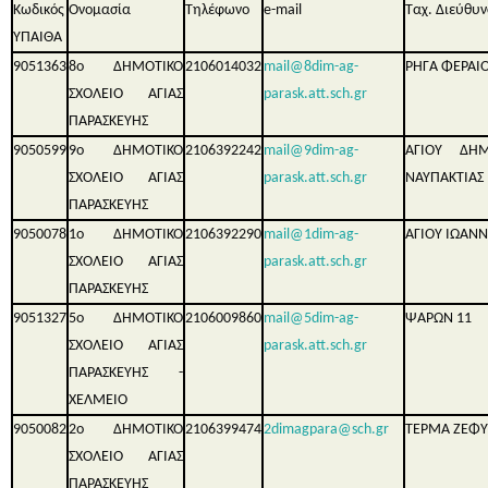
Κωδικός
Ονομασία
Τηλέφωνο
e-mail
Ταχ. Διεύθυ
ΥΠΑΙΘΑ
9051363
8ο ΔΗΜΟΤΙΚΟ
2106014032
mail@8dim-ag-
ΡΗΓΑ ΦΕΡΑΙΟ
ΣΧΟΛΕΙΟ ΑΓΙΑΣ
parask.att.sch.gr
ΠΑΡΑΣΚΕΥΗΣ
9050599
9ο ΔΗΜΟΤΙΚΟ
2106392242
mail@9dim-ag-
ΑΓΙΟΥ ΔΗΜ
ΣΧΟΛΕΙΟ ΑΓΙΑΣ
parask.att.sch.gr
ΝΑΥΠΑΚΤΙΑΣ
ΠΑΡΑΣΚΕΥΗΣ
9050078
1ο ΔΗΜΟΤΙΚΟ
2106392290
mail@1dim-ag-
ΑΓΙΟΥ ΙΩΑΝΝ
ΣΧΟΛΕΙΟ ΑΓΙΑΣ
parask.att.sch.gr
ΠΑΡΑΣΚΕΥΗΣ
9051327
5ο ΔΗΜΟΤΙΚΟ
2106009860
mail@5dim-ag-
ΨΑΡΩΝ 11
ΣΧΟΛΕΙΟ ΑΓΙΑΣ
parask.att.sch.gr
ΠΑΡΑΣΚΕΥΗΣ -
ΧΕΛΜΕΙΟ
9050082
2ο ΔΗΜΟΤΙΚΟ
2106399474
2dimagpara@sch.gr
ΤΕΡΜΑ ΖΕΦ
ΣΧΟΛΕΙΟ ΑΓΙΑΣ
ΠΑΡΑΣΚΕΥΗΣ