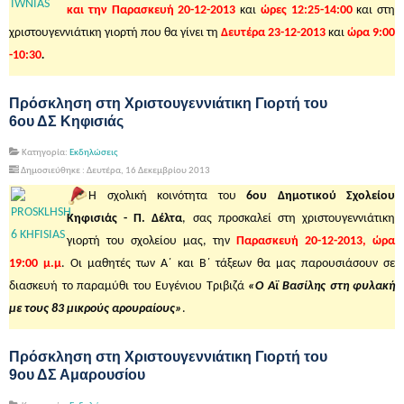
και την Παρασκευή 20-12-2013
και
ώρες 12:25-14:00
και στη
χριστουγεννιάτικη γιορτή που θα γίνει τη
Δευτέρα 23-12-2013
και
ώρα 9:00
-10:30
.
Πρόσκληση στη Χριστουγεννιάτικη Γιορτή του
6ου ΔΣ Κηφισιάς
Κατηγορία:
Εκδηλώσεις
Δημοσιεύθηκε : Δευτέρα, 16 Δεκεμβρίου 2013
Η σχολική κοινότητα του
6ου Δημοτικού Σχολείου
Κηφισιάς - Π. Δέλτα
, σας προσκαλεί στη χριστουγεννιάτικη
γιορτή του σχολείου μας, την
Παρασκευή 20-12-2013, ώρα
19:00 μ.μ
. Οι μαθητές των Α΄ και Β΄ τάξεων θα μας παρουσιάσουν σε
διασκευή το παραμύθι του Ευγένιου Τριβιζά
«Ο Αϊ Βασίλης στη φυλακή
με τους 83 μικρούς αρουραίους»
.
Πρόσκληση στη Χριστουγεννιάτικη Γιορτή του
9ου ΔΣ Αμαρουσίου