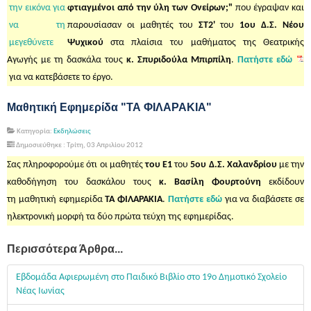
φτιαγμένοι από την ύλη των Ονείρων;"
που έγραψαν και
παρουσίασαν οι μαθητές του
ΣΤ2'
του
1ου Δ.Σ. Νέου
Ψυχικού
στα πλαίσια του μαθήματος της Θεατρικής
Αγωγής με τη δασκάλα τους
κ. Σπυριδούλα Μπιρπίλη
.
Πατήστε εδώ
για να κατεβάσετε το έργο.
Μαθητική Εφημερίδα "ΤΑ ΦΙΛΑΡΑΚΙΑ"
Κατηγορία:
Εκδηλώσεις
Δημοσιεύθηκε : Τρίτη, 03 Απριλίου 2012
Σας πληροφορούμε ότι οι μαθητές
του Ε1
του
5ου Δ.Σ. Χαλανδρίου
με την
καθοδήγηση του δασκάλου τους
κ. Βασίλη Φουρτούνη
εκδίδουν
τη μαθητική εφημερίδα
ΤΑ ΦΙΛΑΡΑΚΙΑ
.
Πατήστε εδώ
για να διαβάσετε σε
ηλεκτρονική μορφή τα δύο πρώτα τεύχη της εφημερίδας.
Περισσότερα Άρθρα...
Εβδομάδα Αφιερωμένη στο Παιδικό Βιβλίο στο 19ο Δημοτικό Σχολείο
Νέας Ιωνίας