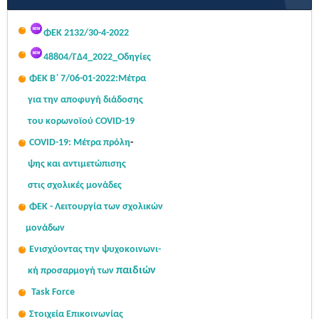
ΦΕΚ 2132/30-4-2022
48804/ΓΔ4_2022_Οδηγίες
ΦΕΚ Β΄ 7/06-01-2022:Μ
έτρα
για την αποφυγή διάδοσης
του κορωνοϊού COVID-19
COVID-19: Μέτρα πρόλη
-
ψης
και αντιμετώπισης
στις σχολι
κές μονάδες
ΦΕΚ - Λειτουργία των σχολικών
μονάδων
Ενισχύοντας την ψυχοκοινω
νι-
παιδιών
κή
προσαρμογή των
Task Force
Στοιχεία Επικοινωνίας