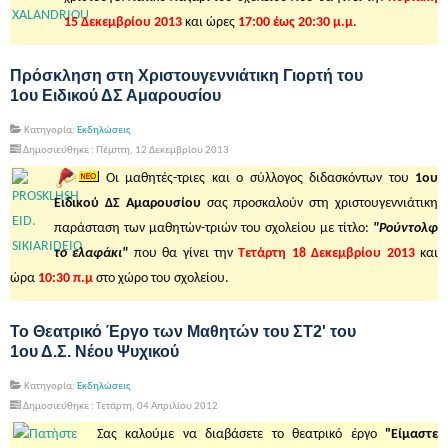
15 Δεκεμβρίου 2013
και ώρες
17:00 έως 20:30 μ.μ
.
Πρόσκληση στη Χριστουγεννιάτικη Γιορτή του
1ου Ειδικού ΔΣ Αμαρουσίου
Κατηγορία:
Εκδηλώσεις
Δημοσιεύθηκε : Πέμπτη, 12 Δεκεμβρίου 2013
Οι μαθητές-τριες και ο σύλλογος διδασκόντων του
1ου
Ειδικού ΔΣ Αμαρουσίου
σας προσκαλούν στη χριστουγεννιάτικη
παράσταση των μαθητών-τριών του σχολείου με τίτλο:
"Ρούντολφ
το ελαφάκι"
που θα γίνει την
Τετάρτη 18 Δεκεμβρίου 2013
και
ώρα
10:30 π.μ
στο χώρο του σχολείου.
Το Θεατρικό Έργο των Μαθητών του ΣΤ2' του
1ου Δ.Σ. Νέου Ψυχικού
Κατηγορία:
Εκδηλώσεις
Δημοσιεύθηκε : Τετάρτη, 04 Απριλίου 2012
Σας καλούμε να διαβάσετε το θεατρικό έργο
"Είμαστε