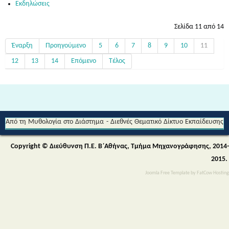
Εκδηλώσεις
Σελίδα 11 από 14
Έναρξη
Προηγούμενο
5
6
7
8
9
10
11
12
13
14
Επόμενο
Τέλος
Από τη Μυθολογία στο Διάστημα - Διεθνές Θεματικό Δίκτυο Εκπαίδευσης
για την Αειφορία (Περιβαλλοντικής & Πολιτιστικής Εκπαίδευσης)
Copyright © Διεύθυνση Π.Ε. Β΄Αθήνας, Τμήμα Μηχανογράφησης, 2014-
2015.
Joomla Free Template
by
FatCow Hosting