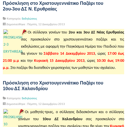
Πρόσκληση στο Χριστουγεννιάτικο Παζάρι του
2ου-3ου ΔΣ Ν. Ερυθραίας
Κατηγορία:
Εκδηλώσεις
Δημοσιεύθηκε : Πέμπτη, 12 Δεκεμβρίου 2013
Οι σύλλογοι γονέων του
2ου και 3ου ΔΣ Νέας Ερυθραίας
σας προσκαλούν στο χριστουγεννιάτικο παζάρι και τις
εκδηλώσεις με αφορμή την Παγκόσμια Ημέρα του Παιδιού που
θα γίνουν το
Σάββατο 14 Δεκεμβρίου 2013
, ώρες
17:00 έως
21:00 μ.μ
και την
Κυριακή 15 Δεκεμβρίου 2013
, ώρες
10:30 έως 19:00
μ.μ
. Στο παζάρι θα διατεθούν χειροτεχνίες των μαθητών του σχολείου.
Πρόσκληση στο Χριστουγεννιάτικο Παζάρι του
10ου ΔΣ Χαλανδρίου
Κατηγορία:
Εκδηλώσεις
Δημοσιεύθηκε : Πέμπτη, 12 Δεκεμβρίου 2013
Οι μαθητές-τριες, ο σύλλογος διδασκόντων και ο σύλλογος
γονέων του
10ου ΔΣ Χαλανδρίου
σας προσκαλούν στο
χριστουγεννιάτικο παζάρι του σχολείου που θα γίνει την
Κυριακή