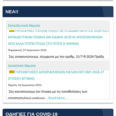
ΠΡΟΣΩΡΙΝΕΣ ΤΟΠΟΘΕΤΗΣΕΙΣ ΓΙΑ ΤΟ ΔΙΔΑΚΤΙΚΟ ΕΤΟΣ 2026-2027
ΝΈΑ!!
ΕΚΠΑΙΔΕΥΤΙΚΩΝ ΓΕΝΙΚΗΣ ΚΑΙ ΕΙΔΙΚΗΣ ΑΓΩΓΗΣ ΑΠΟΣΠΑΣΜΕΝΩΝ
ΑΠΟ ΑΛΛΑ ΠΥΣΠΕ/ΠΥΣΔΕ ΣΤΟ ΠΥΣΠΕ Β΄ΑΘΗΝΑΣ
Παρασκευή, 07 Αυγούστου 2026
Εκπαιδευτικά Θέματα
Σας ανακοινώνουμε, σύμφωνα με την αριθμ. 15/7-8-2026 Πράξη
του Π.Υ.Σ.Π.Ε. Β΄ Αθήνας,...
Read More...
Προθεσμία υποβολής αιτήσεων υποψήφιων μελών ΕΕΠ-ΕΒΠ
ΤΟΠΟΘΕΤΗΣΕΙΣ ΑΠΟΣΠΑΣΜΕΝΩΝ ΜΕΛΩΝ ΕΕΠ-ΕΒΠ 2026-27
για μόνιμο διορισμό σε κενές οργανικές θέσεις στην Ειδική Αγωγή και
(ΠΥΣΕΕΠ ΑΤΤΙΚΗΣ)
Εκπαίδευση, σε εφαρμογή των διατάξεων της παρ. 3 του άρθρου 62
Πέμπτη, 06 Αυγούστου 2026
του ν. 4589/2019 (Α΄13)
Σας κοινοποιούμε τον πίνακα με τις τοποθετήσεις των
Διοικητικά Θέματα
Τετάρτη, 05 Αυγούστου 2026
αποσπασμένων μονίμων...
Read More...
Κατόπιν της δημοσίευσης της 103542/Ε4/31-07-2026 (ΦΕΚ 39/τ.
Πλήρωση θέσεων Συντονιστών/τριών Εκπαίδευσης Εξωτερικού
ΑΣΕΠ/04-08-2026 – ΑΔΑ: Ψ58446ΝΚΠΔ-03Π)...
Read More...
Δευτέρα, 29 Ιουνίου 2026
Σας κοινοποιούμε ψηφιακά υπογεγραμμένο το με αριθμό πρωτ.
85595/2026 έγγραφο του...
Read More...
ΟΔΗΓΊΕΣ ΓΙΑ COVID-19