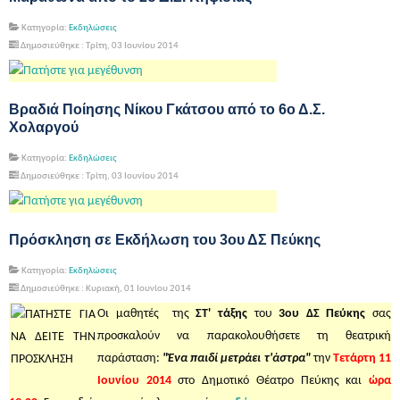
Κατηγορία:
Εκδηλώσεις
Δημοσιεύθηκε : Τρίτη, 03 Ιουνίου 2014
Βραδιά Ποίησης Νίκου Γκάτσου από το 6ο Δ.Σ.
Χολαργού
Κατηγορία:
Εκδηλώσεις
Δημοσιεύθηκε : Τρίτη, 03 Ιουνίου 2014
Πρόσκληση σε Εκδήλωση του 3ου ΔΣ Πεύκης
Κατηγορία:
Εκδηλώσεις
Δημοσιεύθηκε : Κυριακή, 01 Ιουνίου 2014
Οι μαθητές της
ΣΤ' τάξης
του
3ου ΔΣ Πεύκης
σας
προσκαλούν να παρακολουθήσετε τη θεατρική
παράσταση:
"Ένα παιδί μετράει τ'άστρα"
την
Τετάρτη 11
Ιουνίου 2014
στο Δημοτικό Θέατρο Πεύκης και
ώρα