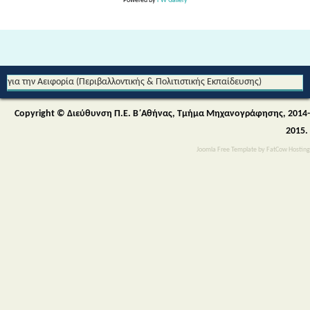
Powered by
FW Gallery
Από τη Μυθολογία στο Διάστημα - Διεθνές Θεματικό Δίκτυο Εκπαίδευσης
για την Αειφορία (Περιβαλλοντικής & Πολιτιστικής Εκπαίδευσης)
Copyright © Διεύθυνση Π.Ε. Β΄Αθήνας, Τμήμα Μηχανογράφησης, 2014-
2015.
Joomla Free Template
by
FatCow Hosting