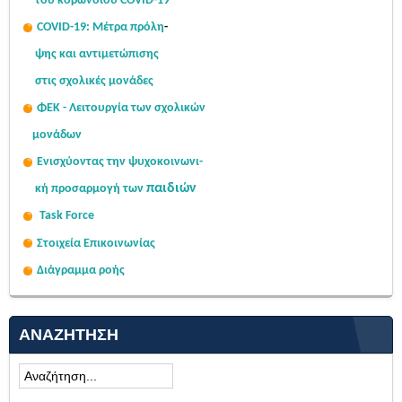
του κορωνοϊού COVID-19
COVID-19: Μέτρα πρόλη
-
ψης
και αντιμετώπισης
στις σχολι
κές μονάδες
ΦΕΚ - Λειτουργία των σχολικών
μονάδων
Ενισχύοντας την ψυχοκοινω
νι-
παιδιών
κή
προσαρμογή των
Task Force
Στοιχεία Επικοινωνίας
Διάγραμμα ροής
ΑΝΑΖΉΤΗΣΗ