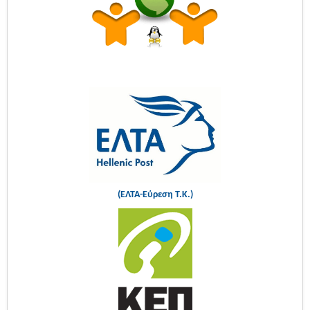
(ΕΛΤΑ-Εύρεση Τ.Κ.)