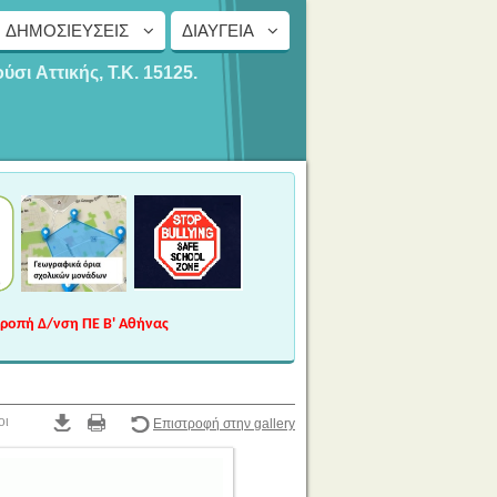
ΔΗΜΟΣΙΕΎΣΕΙΣ
ΔΙΑΎΓΕΙΑ
ούσι
Αττικής, Τ.Κ. 15125.
τροπή Δ/νση ΠΕ Β' Αθήνας
οι
Επιστροφή στην gallery