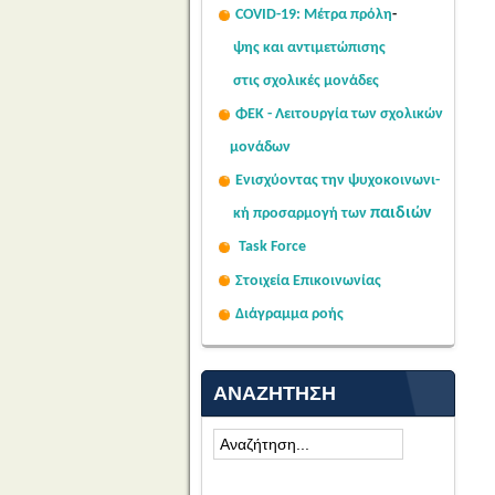
COVID-19: Μέτρα πρόλη
-
ψης
και αντιμετώπισης
στις σχολι
κές μονάδες
ΦΕΚ - Λειτουργία των σχολικών
μονάδων
Ενισχύοντας την ψυχοκοινω
νι-
παιδιών
κή
προσαρμογή των
Task Force
Στοιχεία Επικοινωνίας
Διάγραμμα ροής
ΑΝΑΖΉΤΗΣΗ