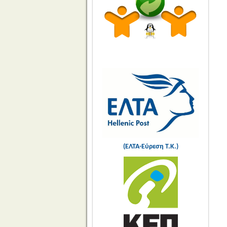
(ΕΛΤΑ-Εύρεση Τ.Κ.)