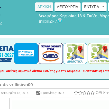
ΑΡΧΙΚΗ
ΛΕΙΤΟΥΡΓΊΑ
ΈΝΤΥΠΑ
Λεωφόρος Κηφισίας 18 & Γκύζη, Μαρ
ΕΠΙΚΟΙΝΩΝΙΑ
 &
 - Διεθνές Θεματικό Δίκτυο Εκπ/σης για την Αειφορία - Συντονιστική Επι
o-ds-vrillisiwn09
(0/0)
ψήφ
Δεκεμβρίου 18, 2014
Εμφανίσεις: 1537