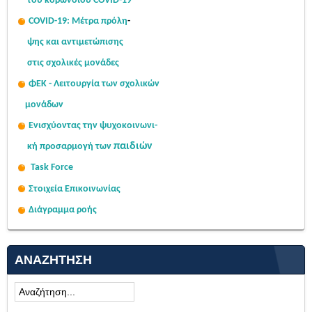
του κορωνοϊού COVID-19
COVID-19: Μέτρα πρόλη
-
ψης
και αντιμετώπισης
στις σχολι
κές μονάδες
ΦΕΚ - Λειτουργία των σχολικών
μονάδων
Ενισχύοντας την ψυχοκοινω
νι-
παιδιών
κή
προσαρμογή των
Task Force
Στοιχεία Επικοινωνίας
Διάγραμμα ροής
ΑΝΑΖΉΤΗΣΗ