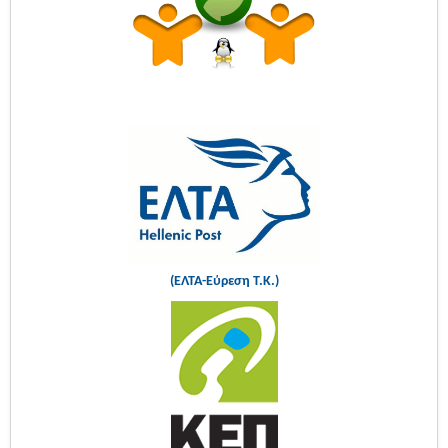
(ΕΛΤΑ-Εύρεση Τ.Κ.)