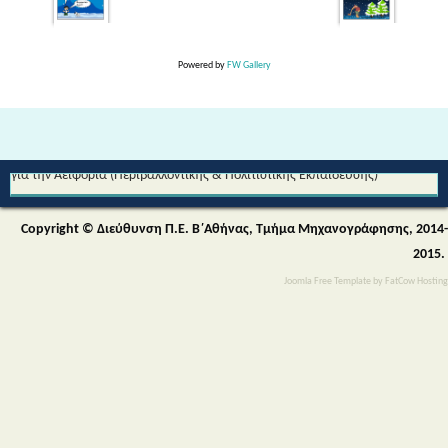
Powered by
FW Gallery
Από τη Μυθολογία στο Διάστημα - Διεθνές Θεματικό Δίκτυο Εκπαίδευσης
για την Αειφορία (Περιβαλλοντικής & Πολιτιστικής Εκπαίδευσης)
Copyright © Διεύθυνση Π.Ε. Β΄Αθήνας, Τμήμα Μηχανογράφησης, 2014-
2015.
Joomla Free Template
by
FatCow Hosting