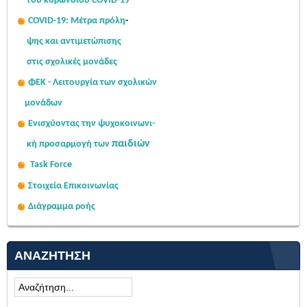
του κορωνοϊού COVID-19
COVID-19: Μέτρα πρόλη
-
ψης
και αντιμετώπισης
στις σχολι
κές μονάδες
ΦΕΚ - Λειτουργία των σχολικών
μονάδων
Ενισχύοντας την ψυχοκοινω
νι-
παιδιών
κή
προσαρμογή των
Task Force
Στοιχεία Επικοινωνίας
Διάγραμμα ροής
ΑΝΑΖΉΤΗΣΗ