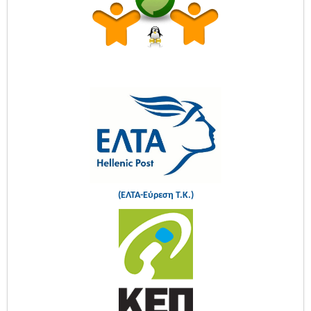
(ΕΛΤΑ-Εύρεση Τ.Κ.)