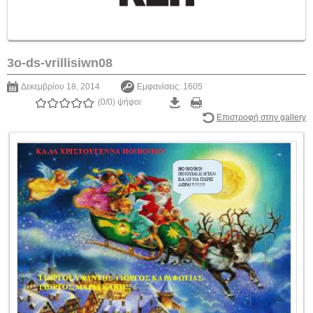
3o-ds-vrillisiwn08
Δεκεμβρίου 18, 2014
Εμφανίσεις: 1605
(0/0)
ψήφοι
Επιστροφή στην gallery