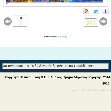
Powered by
FW Gallery
Από τη Μυθολογία στο Διάστημα - Διεθνές Θεματικό Δίκτυο Εκπαίδευσης
για την Αειφορία (Περιβαλλοντικής & Πολιτιστικής Εκπαίδευσης)
Copyright © Διεύθυνση Π.Ε. Β΄Αθήνας, Τμήμα Μηχανογράφησης, 2014-
2015.
Joomla Free Template
by
FatCow Hosting