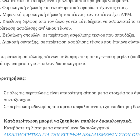
. Φωτοτυπία του ακυρωμένου βιβλιαρίου του προηγούμενου φορέα.
. Φορολογική δήλωση και εκκαθαριστικό εφορίας τρέχοντος έτους.
. Μηδενική φορολογική δήλωση του τέκνου, εάν το τέκνο έχει ΑΦΜ.
. Υπεύθυνη δήλωση από τον άλλο γονέα «ότι δέχεται να ασφαλιστεί το τ
ρίπτωση ασφάλισης ανήλικου τέκνου.
. Βεβαίωση σπουδών, σε περίπτωση ασφάλισης τέκνου που σπουδάζει.
. Διακοπή σύνταξης, σε περίπτωση ασφάλισης τέκνου που έπαιρνε σύντα
 περίπτωση ασφάλισης τέκνων με διαφορετική οικογενειακή μερίδα (υιοθ
ό την υπηρεσία για επιπλέον δικαιολογητικά.
ρατηρήσεις:
Σε όλες τις περιπτώσεις είναι απαραίτητη αίτηση με τα στοιχεία του
άμ
συνταξιούχου.
Σε περίπτωση αδυναμίας του άμεσα ασφαλισμένου, εξουσιοδότηση θε
Κατά περίπτωση μπορεί να ζητηθούν επιπλέον δικαιολογητικά.
Κατεβάστε τη λίστα με τα απαιτούμενα δικαιολογητικά:
ΔΙΚΑΙΟΛΟΓΗΤΙΚΑ ΓΙΑ ΤΗΝ ΕΓΓΡΑΦΗ ΑΣΦΑΛΙΣΜΕΝΩΝ ΣΤΟΝ ΟΠΑ