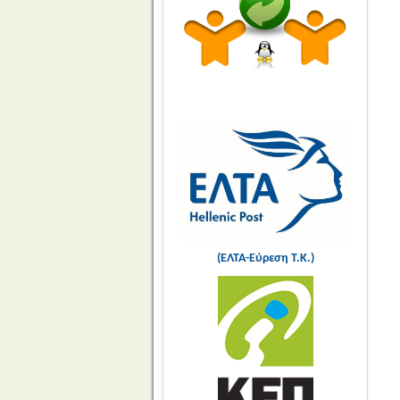
(ΕΛΤΑ-Εύρεση Τ.Κ.)