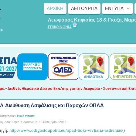
ΑΡΧΙΚΗ
ΛΕΙΤΟΥΡΓΊΑ
ΈΝΤΥΠΑ
Λεωφόρος Κηφισίας 18 & Γκύζη, Μαρ
ΕΠΙΚΟΙΝΩΝΙΑ
 &
 - Διεθνές Θεματικό Δίκτυο Εκπ/σης για την Αειφορία - Συντονιστική Επι
ΚΑ-Διεύθυνση Ασφάλισης και Παροχών ΟΠΑΔ
Κατηγορία:
Γενικά έντυπα
Δημοσιεύθηκε : Παρασκευή, 10 Οκτωβρίου 2014
ηγή:
http://www.odigostoupoliti.eu/opad-tidki-vivliaria-asthenias/
)