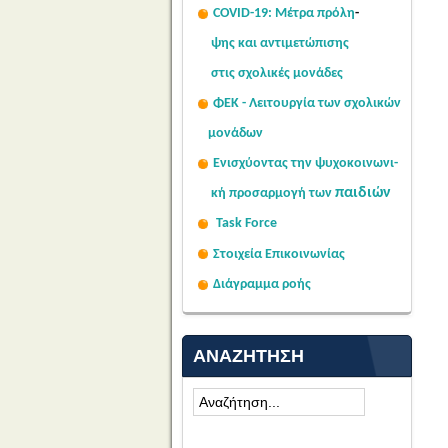
COVID-19: Μέτρα πρόλη
-
ψης
και αντιμετώπισης
στις σχολι
κές μονάδες
ΦΕΚ - Λειτουργία των σχολικών
μονάδων
Ενισχύοντας την ψυχοκοινω
νι-
παιδιών
κή
προσαρμογή των
Task Force
Στοιχεία Επικοινωνίας
Διάγραμμα ροής
ΑΝΑΖΉΤΗΣΗ