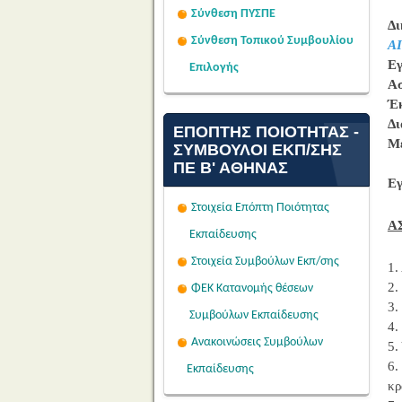
Σύνθεση ΠΥΣΠΕ
Δι
Σύνθεση Τοπικού Συμβουλίου
Α
Ε
Επιλογής
Ασ
Έκ
Δι
ΕΠΌΠΤΗΣ ΠΟΙΌΤΗΤΑΣ -
Με
ΣΎΜΒΟΥΛΟΙ ΕΚΠ/ΣΗΣ
ΠΕ Β' ΑΘΉΝΑΣ
Ε
Στοιχεία Επόπτη Ποιότητας
Α
Εκπαίδευσης
Στοιχεία Συμβούλων Εκπ/σης
1.
2.
ΦΕΚ Κατανομής θέσεων
3.
Συμβούλων Εκπαίδευσης
4.
Ανακοινώσεις Συμβούλων
5.
6.
Εκπαίδευσης
κρ